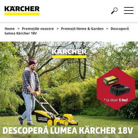
Home
Promoțiile noastre
Promoții Home & Garden
Descoperă
lumea Kärcher 18V