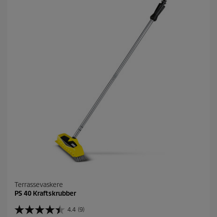
Terrassevaskere
PS 40 Kraftskrubber
4.4
(9)
4