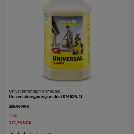
Universalrengjøringsmiddel
Universalrengjøringsmiddel RM 626, 1l
O
229,00 NOK
l
S
-25%
d
a
p
C
171,75 NOK
v
r
u
i
o
r