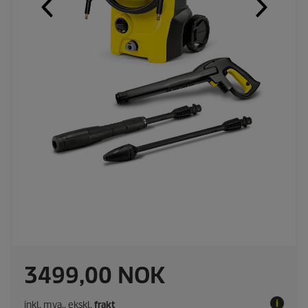
C
3499,00 NOK
u
inkl. mva., ekskl.
frakt