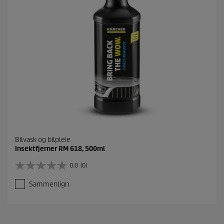
t
a
l
e
r
Bilvask og bilpleie
Insektfjerner RM 618, 500ml
0.0
(0)
0
.
Sammenlign
0
a
v
5
s