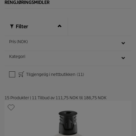
m
RENGJØRINGSMIDLER
t
a
l
e
Filter
r
Pris (NOK)
Kategori
Tilgjengelig i nettbutikken
(11)
15
Produkter
|
11
Tilbud av
111,75 NOK
til
186,75 NOK