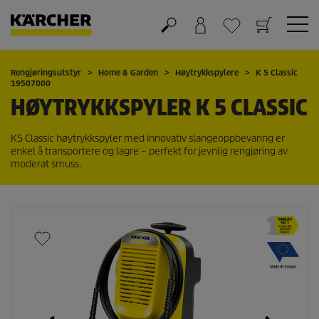
Handlekurv
Ønskeliste
Rengjøringsutstyr
Home & Garden
Høytrykkspylere
K 5 Classic
19507000
HØYTRYKKSPYLER K 5 CLASSIC
K5 Classic høytrykkspyler med innovativ slangeoppbevaring er
enkel å transportere og lagre – perfekt for jevnlig rengjøring av
moderat smuss.