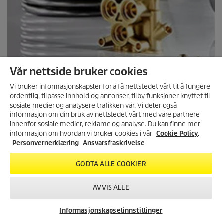
Vår nettside bruker cookies
Vi bruker informasjonskapsler for å få nettstedet vårt til å fungere
ordentlig, tilpasse innhold og annonser, tilby funksjoner knyttet til
sosiale medier og analysere trafikken vår. Vi deler også
informasjon om din bruk av nettstedet vårt med våre partnere
MELD DEG PÅ VÅRT
innenfor sosiale medier, reklame og analyse. Du kan finne mer
NYHETSBREV!
informasjon om hvordan vi bruker cookies i vår
Cookie Policy
.
Få 10% rabatt på ditt neste kjøp i
Personvernerklæring
Ansvarsfraskrivelse
vår nettbutikk ved å melde deg
på vårt nyhetsbrev.
FINN RESERVEDELER
GODTA ALLE COOKIER
REGISTRER DEG
AVVIS ALLE
Informasjonskapselinnstillinger