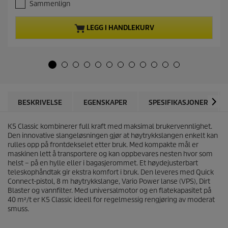
Sammenlign
5
n
a
t
v
p
LEGG I HANDLEKURV
5
r
s
o
t
d
j
u
e
c
r
t
n
p
e
r
BESKRIVELSE
EGENSKAPER
SPESIFIKASJONER
r
i
.
c
4
K5 Classic kombinerer full kraft med maksimal brukervennlighet.
e
8
Den innovative slangeløsningen gjør at høytrykkslangen enkelt kan
o
rulles opp på frontdekselet etter bruk. Med kompakte mål er
m
maskinen lett å transportere og kan oppbevares nesten hvor som
t
helst – på en hylle eller i bagasjerommet. Et høydejusterbart
a
teleskophåndtak gir ekstra komfort i bruk. Den leveres med
Quick
l
Connect
-pistol, 8 m høytrykkslange, Vario Power lanse (VPS), Dirt
e
Blaster og vannfilter. Med universalmotor og en flatekapasitet på
r
40 m²/t er K5 Classic ideell for regelmessig rengjøring av moderat
smuss.