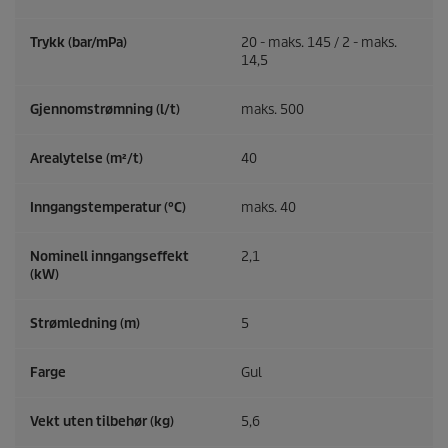
Trykk (bar/mPa)
20 - maks. 145 / 2 - maks.
14,5
Gjennomstrømning (l/t)
maks. 500
Arealytelse (m²/t)
40
Inngangstemperatur (°C)
maks. 40
Nominell inngangseffekt
2,1
(kW)
Strømledning (m)
5
Farge
Gul
Vekt uten tilbehør (kg)
5,6