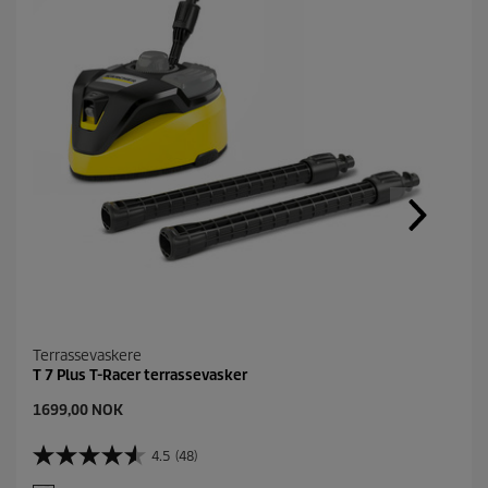
Terrassevaskere
T 7 Plus T-Racer terrassevasker
C
1699,00 NOK
u
r
4.5
(48)
4
r
.
e