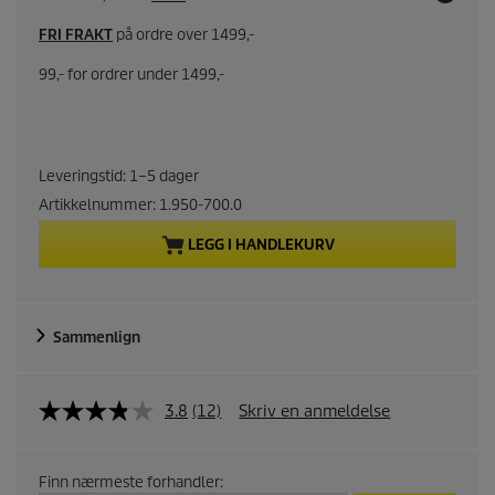
r
FRI FRAKT
på ordre over 1499,-
r
99,- for ordrer under 1499,-
e
n
Leveringstid: 1–5 dager
t
Artikkelnummer:
1.950-700.0
LEGG I HANDLEKURV
p
r
Sammenlign
o
d
3.8
(12)
Skriv en anmeldelse
u
c
Finn nærmeste forhandler: