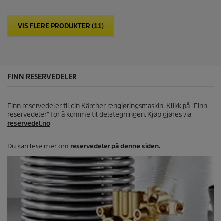
t
j
VIS FLERE PRODUKTER (11)
e
r
n
e
r
.
FINN RESERVEDELER
Finn reservedeler til din Kärcher rengjøringsmaskin. Klikk på "Finn
reservedeler" for å komme til deletegningen. Kjøp gjøres via
reservedel.no
Du kan lese mer om
reservedeler på denne siden.