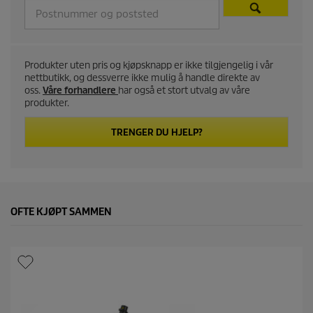
t
p
Produkter uten pris og kjøpsknapp er ikke tilgjengelig i vår
r
nettbutikk, og dessverre ikke mulig å handle direkte av
oss.
Våre forhandlere
har også et stort utvalg av våre
i
produkter.
c
TRENGER DU HJELP?
e
OFTE KJØPT SAMMEN