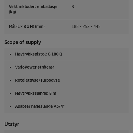
Vekt inkludert emballasje
8
(kg)
Mål (L x B x H) (mm)
188 x 252 x 445
Scope of supply
Høytrykkspistol: G 180 Q
VarioPower-strålerør
Rotojetdyse/Turbodyse
Høytrykksslange: 8 m
Adapter hageslange A3/4"
Utstyr