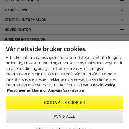
BETALINGSMETODER
KUNDESERVICE
GENERELL INFORMASJON
HOVEDKONTOR
JURIDISK INFORMASJON
Ansvarsfraskrivelse
Vår nettside bruker cookies
Cookie Policy
Vi bruker informasjonskapsler for å få nettstedet vårt til å fungere
Personvernerklæring
ordentlig, tilpasse innhold og annonser, tilby funksjoner knyttet til
sosiale medier og analysere trafikken vår. Vi deler også
Salgs og leveringsbetingelser
informasjon om din bruk av nettstedet vårt med våre partnere
SERTIFISERT MILJØFYRTÅRN
MELD DEG PÅ VÅRT
innenfor sosiale medier, reklame og analyse. Du kan finne mer
NYHETSBREV!
informasjon om hvordan vi bruker cookies i vår
Cookie Policy
.
FØLG OSS I SOSIALE MEDIER
Få 10% rabatt på ditt neste kjøp i
Personvernerklæring
Ansvarsfraskrivelse
vår nettbutikk ved å melde deg
på vårt nyhetsbrev.
GODTA ALLE COOKIER
REGISTRER DEG
AVVIS ALLE