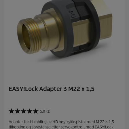
EASY!Lock Adapter 3 M22 x 1,5
5.0
(1)
5
.
Adapter for tilkobling av HD høytrykkspistol med M 22 × 1,5
0
tilkobling og spraylanse eller servokontroll med EASY!Lock.