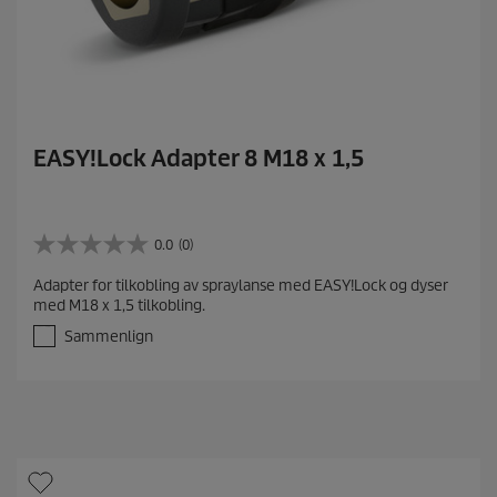
EASY!Lock Adapter 8 M18 x 1,5
0.0
(0)
0
.
Adapter for tilkobling av spraylanse med EASY!Lock og dyser
0
med M18 x 1,5 tilkobling.
a
v
Sammenlign
5
s
t
j
e
r
n
e