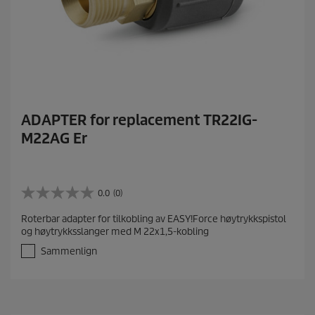
ADAPTER for replacement TR22IG-
M22AG Er
0.0
(0)
0
.
Roterbar adapter for tilkobling av EASY!Force høytrykkspistol
0
og høytrykksslanger med M 22x1,5-kobling
a
v
Sammenlign
5
s
t
j
e