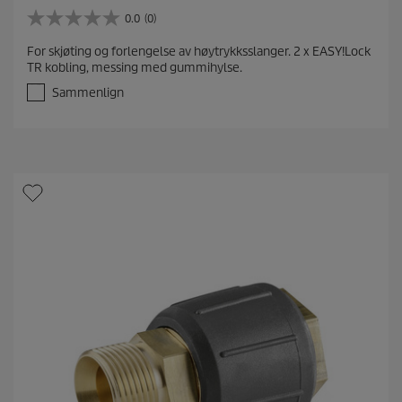
0.0
(0)
0
.
For skjøting og forlengelse av høytrykksslanger. 2 x EASY!Lock
0
TR kobling, messing med gummihylse.
a
v
Sammenlign
5
s
t
j
e
r
n
e
r
.