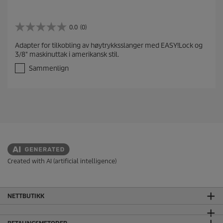
0.0
(0)
0
.
Adapter for tilkobling av høytrykksslanger med EASY!Lock og
0
3/8" maskinuttak i amerikansk stil.
a
v
Sammenlign
5
s
t
j
e
r
n
e
r
.
Created with AI (artificial intelligence)
NETTBUTIKK