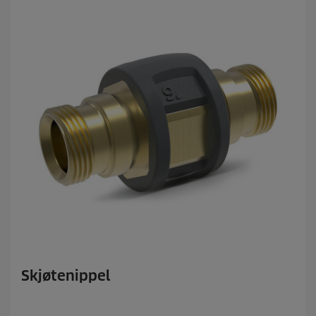
r
.
Skjøtenippel