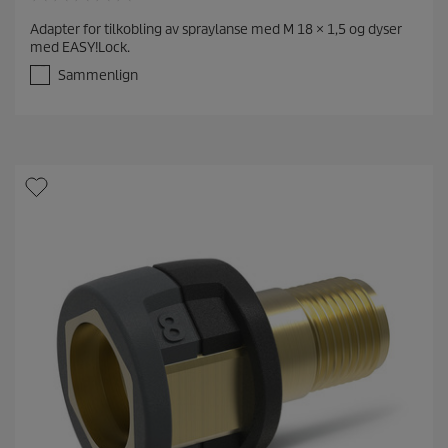
0
.
Adapter for tilkobling av spraylanse med M 18 × 1,5 og dyser
0
med EASY!Lock.
a
v
Sammenlign
5
s
t
j
e
r
n
e
r
.