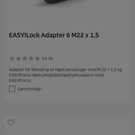
EASY!Lock Adapter 6 M22 x 1,5
0.0
(0)
0
.
Adapter for tilkobling av høytrykksslanger med M 22 × 1,5 og
0
EASY!Force høytrykkspistol/høytrykksvaskere med
a
EASY!Force.
v
5
Sammenlign
s
t
j
e
r
n
e
r