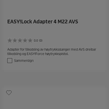
EASY!Lock Adapter 4 M22 AVS
0.0
(0)
0
.
Adapter for tilkobling av høytrykksslanger med AVS dreibar
0
tilkobling og EASY!Force høytrykkspistol.
a
v
Sammenlign
5
s
t
j
e
r
n
e
r
.