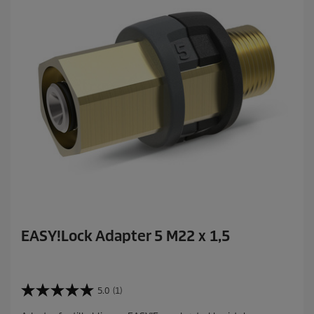
EASY!Lock Adapter 5 M22 x 1,5
5.0
(1)
5
.