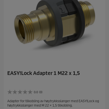
EASY!Lock Adapter 1 M22 x 1,5
0.0
(0)
0
.
Adapter for tilkobling av høytrykksslanger med EASY!Lock og
0
høytrykksslanger med M 22 × 1,5 tilkobling.
a