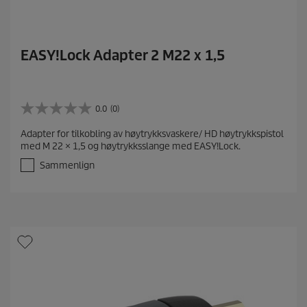
EASY!Lock Adapter 2 M22 x 1,5
0.0
(0)
0
.
Adapter for tilkobling av høytrykksvaskere/ HD høytrykkspistol
0
med M 22 × 1,5 og høytrykksslange med EASY!Lock.
a
v
Sammenlign
5
s
t
j
e
r
n
e
r
.