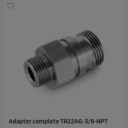
r
n
e
r
.
Adapter complete TR22AG-3/8-NPT