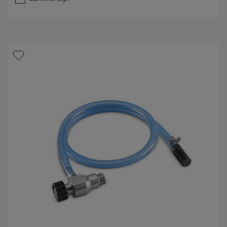
t
j
e
r
n
e
r
.