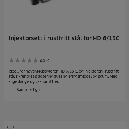
Injektorsett i rustfritt stål for HD 6/15C
0.0
(0)
0
.
Ideell for høytrykksspyleren HD 6/15 C, og injektoren i rustfritt
0
stål sikrer presis dosering av rengjøringsmiddel og skum. Med
a
sugeslange og vakuumfilter.
v
5
Sammenlign
s
t
j
e
r
n
e