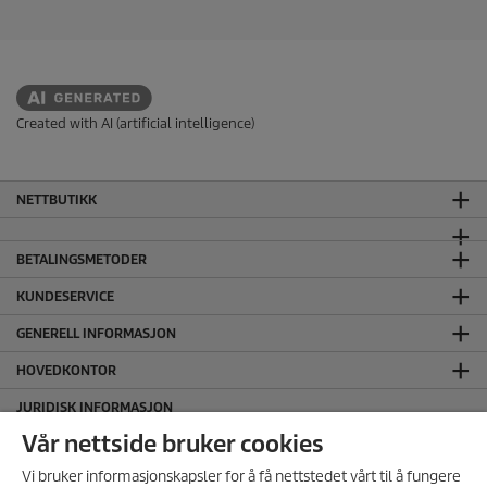
e
r
n
e
r
.
Created with AI (artificial intelligence)
NETTBUTIKK
BETALINGSMETODER
KUNDESERVICE
GENERELL INFORMASJON
HOVEDKONTOR
JURIDISK INFORMASJON
Ansvarsfraskrivelse
Vår nettside bruker cookies
Cookie Policy
Vi bruker informasjonskapsler for å få nettstedet vårt til å fungere