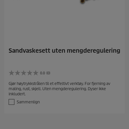
Sandvaskesett uten mengderegulering
0.0
(0)
0
.
Gjør høytrykkstrålen til et effeltivt verktøy. For fjerning av
0
maling, rust, skjell. Uten mengderegulering. Dyser ikke
a
inkludert.
v
5
Sammenlign
s
t
j
e
r