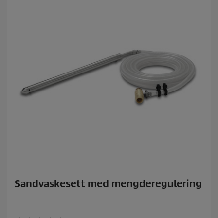
r
.
Sandvaskesett med mengderegulering