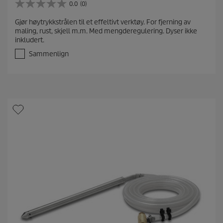
0.0
(0)
0
.
Gjør høytrykkstrålen til et effeltivt verktøy. For fjerning av
0
maling, rust, skjell m.m. Med mengderegulering. Dyser ikke
a
inkludert.
v
5
Sammenlign
s
t
j
e
r
n
e
r
.