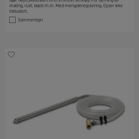
Gjør høytrykkstrålen til et effeltivt verktøy. For fjerning av
0
maling, rust, skjell m.m. Med mengderegulering. Dyser ikke
a
inkludert.
v
5
Sammenlign
s
t
j
e
r
n
e
r
.