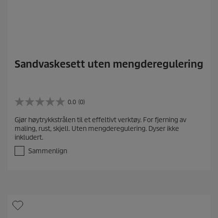
Sandvaskesett uten mengderegulering
0.0
(0)
0
.
Gjør høytrykkstrålen til et effeltivt verktøy. For fjerning av
0
maling, rust, skjell. Uten mengderegulering. Dyser ikke
a
inkludert.
v
5
Sammenlign
s
t
j
e
r
n
e