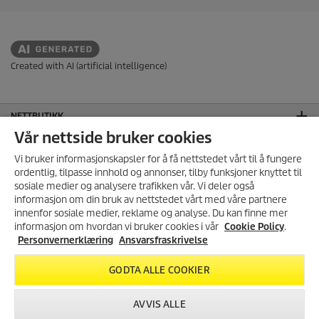
n
e
r
.
Created with AI (artificial intelligence)
NETTBUTIKK
Vår nettside bruker cookies
BETALINGSMETODER
Vi bruker informasjonskapsler for å få nettstedet vårt til å fungere
ordentlig, tilpasse innhold og annonser, tilby funksjoner knyttet til
KUNDESERVICE
sosiale medier og analysere trafikken vår. Vi deler også
informasjon om din bruk av nettstedet vårt med våre partnere
GENERELL INFORMASJON
MELD DEG PÅ VÅRT
innenfor sosiale medier, reklame og analyse. Du kan finne mer
NYHETSBREV!
informasjon om hvordan vi bruker cookies i vår
Cookie Policy
.
HOVEDKONTOR
Få 10% rabatt på ditt neste kjøp i
Personvernerklæring
Ansvarsfraskrivelse
vår nettbutikk ved å melde deg
JURIDISK INFORMASJON
på vårt nyhetsbrev.
GODTA ALLE COOKIER
Ansvarsfraskrivelse
Cookie Policy
REGISTRER DEG
AVVIS ALLE
Personvernerklæring