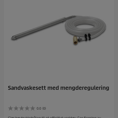
Sandvaskesett med mengderegulering
0.0
(0)
0
.