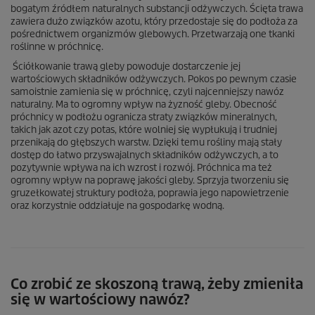
bogatym źródłem naturalnych substancji odżywczych. Ścięta trawa
zawiera dużo związków azotu, który przedostaje się do podłoża za
pośrednictwem organizmów glebowych. Przetwarzają one tkanki
roślinne w próchnicę.
Ściółkowanie trawą gleby powoduje dostarczenie jej
wartościowych składników odżywczych. Pokos po pewnym czasie
samoistnie zamienia się w próchnicę, czyli najcenniejszy nawóz
naturalny. Ma to ogromny wpływ na żyzność gleby. Obecność
próchnicy w podłożu ogranicza straty związków mineralnych,
takich jak azot czy potas, które wolniej się wypłukują i trudniej
przenikają do głębszych warstw. Dzięki temu rośliny mają stały
dostęp do łatwo przyswajalnych składników odżywczych, a to
pozytywnie wpływa na ich wzrost i rozwój. Próchnica ma też
ogromny wpływ na poprawę jakości gleby. Sprzyja tworzeniu się
gruzełkowatej struktury podłoża, poprawia jego napowietrzenie
oraz korzystnie oddziałuje na gospodarkę wodną.
Co zrobić ze skoszoną trawą, żeby zmieniła
się w wartościowy nawóz?