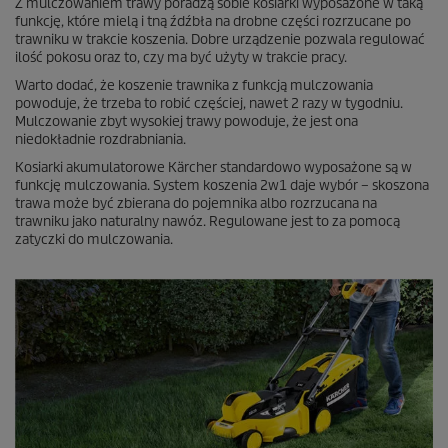
Z mulczowaniem trawy poradzą sobie kosiarki wyposażone w taką
funkcję, które mielą i tną źdźbła na drobne części rozrzucane po
trawniku w trakcie koszenia. Dobre urządzenie pozwala regulować
ilość pokosu oraz to, czy ma być użyty w trakcie pracy.
Warto dodać, że koszenie trawnika z funkcją mulczowania
powoduje, że trzeba to robić częściej, nawet 2 razy w tygodniu.
Mulczowanie zbyt wysokiej trawy powoduje, że jest ona
niedokładnie rozdrabniania.
Kosiarki akumulatorowe Kärcher standardowo wyposażone są w
funkcję mulczowania. System koszenia 2w1 daje wybór – skoszona
trawa może być zbierana do pojemnika albo rozrzucana na
trawniku jako naturalny nawóz. Regulowane jest to za pomocą
zatyczki do mulczowania.