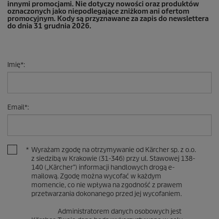
innymi promocjami. Nie dotyczy nowości oraz produktów
oznaczonych jako niepodlegające zniżkom ani ofertom
promocyjnym. Kody są przyznawane za zapis do newslettera
do dnia 31 grudnia 2026.
Imię
*
:
Email
*
:
*
Wyrażam zgodę na otrzymywanie od Kärcher sp. z o.o.
z siedzibą w Krakowie (31-346) przy ul. Stawowej 138-
140 („Kärcher”) informacji handlowych drogą e-
mailową. Zgodę można wycofać w każdym
momencie, co nie wpływa na zgodność z prawem
przetwarzania dokonanego przed jej wycofaniem.
Administratorem danych osobowych jest