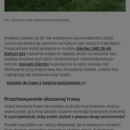
Fot.: koszenie trawy kosiarką akumulatorową
Kosiarki zasilane są 18 i 36-woltowymi akumulatorami, dzięki
czemu sprawdzą się zarówno na małych, jak i dużych trawnikach.
Funkcja Push Assist dostępna w modelu
Kärcher LMO 36-46
Battery Set
zapewnia wsparcie napędu, przez co koszenie bez
wysiłku możliwe jest także na nierównym i skomplikowanym
terenie.
Kosiarki Kärcher
wyposażone w ostry stalowy nóż
efektywnie przycinają trawę bez strzępienia źdźbeł, a także bez
ciągnącego się przewodu oraz spalin.
-
Kosiarki do trawy z funkcją mulczowania >>
Przechowywanie skoszonej trawy
Jeżeli skoszona trawa nie została użyta do mulczowania, można
wykorzystać ją w inny sposób. Czasem wymaga to jej przechowania.
O czym pamiętać, żeby zrobić użytek z pokosu długo po koszeniu?
Przede wszystkim nie należy składować go w foliowych workach.