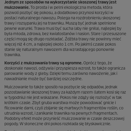
Jednym ze sposobów na wykorzystanie skoszonej trawy jest
mulczowanie.
To prosta i w pełni ekologiczna metoda, która
pozwoli pozbyć się pokosu, a dodatkowo przynosi korzyści w
postaci naturalnego nawozu. Polega na rozdrobnieniu skoszonej
trawy i rozsypaniu jej na trawniku. Muszą być jednak spełnione
pewne warunki. Trawa musi być sucha (aby nie gniła), najlepiej by
była młoda, zdrowa, bez kwiatostanów i nasion. Stare i przesuszone
części mogą się długo rozkładać. Źdźbła trawy nie powinny mieć
więcej niż 4 cm, a najlepiej około 1 cm. Po jakimś czasie pokos
stanie się naturalnym nawozem dla wzrastającego ponownie
trawnika.
Korzyści z mulczowania trawy są ogromne.
Oprócz tego, że
doskonale nawozi, odżywia i przyspiesza wzrost, to także ogranicza
parowanie wody z gleby. Dzięki temu zarówno nawożenie, jak i
nawadnianie może być bardziej oszczędne.
Mulczowanie to także sposób na pozbycie się odpadów, jednak
pozostawianie skoszonej trawy za każdym razem (latem kosi się raz
w tygodniu) nie jest wskazane. Pokos nie zdąży się rozłożyć w tak
krótkim czasie. Zbyt gruba warstwa może powodować gnicie i
filcowanie darni, czyli zbijanie się martwych fragmentów roślin, co
utrudnia wzrost, i zanikanie trawnika na pewnych fragmentach.
Podobny efekt może przynieść mulczowanie w czasie deszczowej
pogody. W słoneczne dni pokos rozkłada się błyskawicznie.