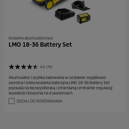
Kosiarka akumulatorowa
LMO 18-36 Battery Set
4.5
(70)
4
.
Akumulator i szybka ładowarka w zestawie: wyjątkowo
5
zwrotna i lekka kosiarka bateryjna LMO 18-36 Battery Set
n
pozwala na bezwysiłkową i zmienianą centralnie regulację
a
wysokości koszenia na 4 poziomach.
5
g
DODAJ DO PORÓWNANIA
w
i
a
z
d