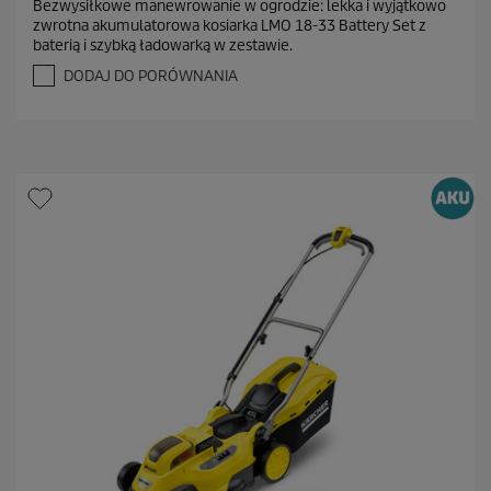
Bezwysiłkowe manewrowanie w ogrodzie: lekka i wyjątkowo
5
zwrotna akumulatorowa kosiarka LMO 18-33 Battery Set z
n
baterią i szybką ładowarką w zestawie.
a
5
DODAJ DO PORÓWNANIA
g
w
i
a
z
d
e
k
.
1
1
1
R
e
c
e
n
z
j
i