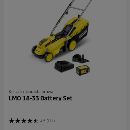
R
e
c
e
n
z
j
i
Kosiarka akumulatorowa
LMO 18-33 Battery Set
4.5
(111)
4
.