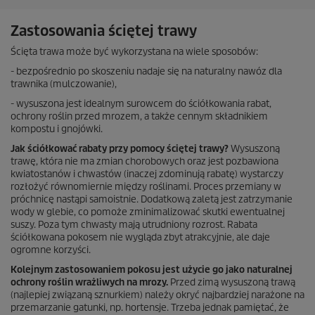
e
k
Zastosowania ściętej trawy
.
7
Ścięta trawa może być wykorzystana na wiele sposobów:
0
R
- bezpośrednio po skoszeniu nadaje się na naturalny nawóz dla
e
trawnika (mulczowanie),
c
- wysuszona jest idealnym surowcem do ściółkowania rabat,
e
ochrony roślin przed mrozem, a także cennym składnikiem
n
kompostu i gnojówki.
z
j
Jak ściółkować rabaty przy pomocy ściętej trawy?
Wysuszoną
i
trawę, która nie ma zmian chorobowych oraz jest pozbawiona
kwiatostanów i chwastów (inaczej zdominują rabatę) wystarczy
rozłożyć równomiernie między roślinami. Proces przemiany w
próchnicę nastąpi samoistnie. Dodatkową zaletą jest zatrzymanie
wody w glebie, co pomoże zminimalizować skutki ewentualnej
suszy. Poza tym chwasty mają utrudniony rozrost. Rabata
ściółkowana pokosem nie wygląda zbyt atrakcyjnie, ale daje
ogromne korzyści.
Kolejnym zastosowaniem pokosu jest użycie go jako naturalnej
ochrony roślin wrażliwych na mrozy.
Przed zimą wysuszoną trawą
(najlepiej związaną sznurkiem) należy okryć najbardziej narażone na
przemarzanie gatunki, np. hortensje. Trzeba jednak pamiętać, że