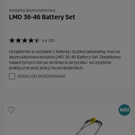
Kosiarka akumulatorowa
LMO 36-46 Battery Set
4.4
(35)
4
.
Urządzenie w zestawie z baterią i szybką ładowarką: mocna
4
akumulatorowa kosiarka LMO 36-46 Battery Set. Dodatkowy
n
napęd tylnych kół po wciśnięciu przycisku- szczególnie
a
praktyczne przy pracy na wzniesieniach.
5
g
DODAJ DO PORÓWNANIA
w
i
a
z
d
e
k
.
3
5