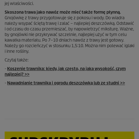
jej właściwości.
Skoszona trawa jako nawóz może mieć także formę płynną.
Gnojówkę z trawy przygotowuje się z pokosu i wody. Do wiadra
należy wsypać ściętą trawę i zalać – najlepiej deszczówką. Odstawić
i od czasu do czasu przemieszać, by napowietrzyć miksturę. Ważne,
by gnojówki nie przykrywać szczelnie, najlepiej użyć w tym celu
kawałka materiału. Po 7–10 dniach nawóz z trawy jest gotowy.
Należy go rozcieńczyć w stosunku 1,5:10. Można nim polewać iglaki
i inne rośliny.
Czytaj także:
-
Koszenie trawnika: kiedy, jak często, na jaką wysokość, czym
najlepiej? >>
-
Nawadnianie trawnika i ogrodu deszczówką lub ze studni >>