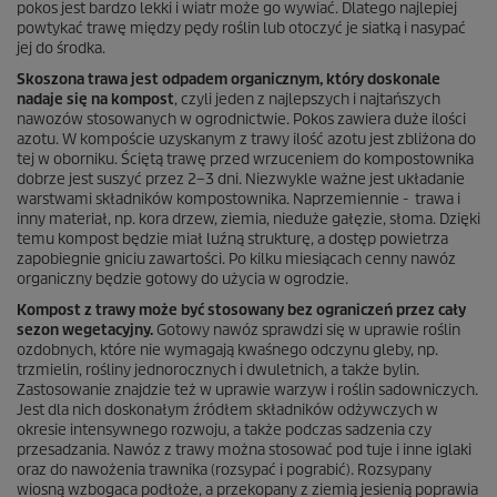
pokos jest bardzo lekki i wiatr może go wywiać. Dlatego najlepiej
powtykać trawę między pędy roślin lub otoczyć je siatką i nasypać
jej do środka.
Skoszona trawa jest odpadem organicznym, który doskonale
nadaje się na kompost
, czyli jeden z najlepszych i najtańszych
nawozów stosowanych w ogrodnictwie. Pokos zawiera duże ilości
azotu. W kompoście uzyskanym z trawy ilość azotu jest zbliżona do
tej w oborniku. Ściętą trawę przed wrzuceniem do kompostownika
dobrze jest suszyć przez 2–3 dni. Niezwykle ważne jest układanie
warstwami składników kompostownika. Naprzemiennie - trawa i
inny materiał, np. kora drzew, ziemia, nieduże gałęzie, słoma. Dzięki
temu kompost będzie miał luźną strukturę, a dostęp powietrza
zapobiegnie gniciu zawartości. Po kilku miesiącach cenny nawóz
organiczny będzie gotowy do użycia w ogrodzie.
Kompost z trawy może być stosowany bez ograniczeń przez cały
sezon wegetacyjny.
Gotowy nawóz sprawdzi się w uprawie roślin
ozdobnych, które nie wymagają kwaśnego odczynu gleby, np.
trzmielin, rośliny jednorocznych i dwuletnich, a także bylin.
Zastosowanie znajdzie też w uprawie warzyw i roślin sadowniczych.
Jest dla nich doskonałym źródłem składników odżywczych w
okresie intensywnego rozwoju, a także podczas sadzenia czy
przesadzania. Nawóz z trawy można stosować pod tuje i inne iglaki
oraz do nawożenia trawnika (rozsypać i pograbić). Rozsypany
wiosną wzbogaca podłoże, a przekopany z ziemią jesienią poprawia