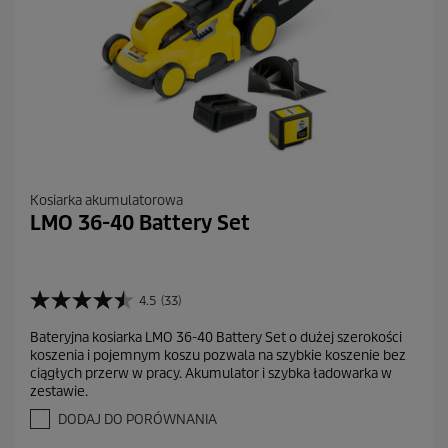
Kosiarka akumulatorowa
LMO 36-40 Battery Set
4.5
(33)
4
.
Bateryjna kosiarka LMO 36-40 Battery Set o dużej szerokości
5
koszenia i pojemnym koszu pozwala na szybkie koszenie bez
n
ciągłych przerw w pracy. Akumulator i szybka ładowarka w
a
zestawie.
5
g
DODAJ DO PORÓWNANIA
w