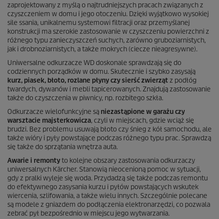
zaprojektowany z myślą o najtrudniejszych pracach związanych z
czyszczeniem w domu i jego otoczeniu. Dzięki wyjątkowo wysokiej
sile ssania, unikalnemu systemowi filtracji oraz przemyślanej
konstrukcji ma szerokie zastosowanie w czyszczeniu powierzchni z
różnego typu zanieczyszczeń suchych, zarówno gruboziarnistych,
jak i drobnoziarnistych, a także mokrych (ciecze nieagresywne).
Uniwersalne odkurzacze WD doskonale sprawdzają się do
codziennych porządków w domu. Skutecznie i szybko zasysają
kurz, piasek, błoto, rozlane płyny czy sierść zwierząt
z podłóg
twardych, dywanów i mebli tapicerowanych. Znajdują zastosowanie
także do czyszczenia w piwnicy, np. rozbitego szkła.
Odkurzacze wielofunkcyjne są
niezastąpione w garażu czy
warsztacie majsterkowicza
, czyli w miejscach, gdzie wciąż się
brudzi. Bez problemu usuwają błoto czy śnieg z kół samochodu, ale
także wióry i pyły powstające podczas różnego typu prac. Sprawdzą
się także do sprzątania wnętrza auta.
Awarie i remonty
to kolejne obszary zastosowania odkurzaczy
uniwersalnych Kärcher. Stanowią nieocenioną pomoc w sytuacji,
gdy z pralki wyleje się woda. Przydadzą się także podczas remontu
do efektywnego zasysania kurzu i pyłów powstających wskutek
wiercenia, szlifowania, a także wielu innych. Szczególnie polecane
są modele z gniazdem do podłączenia elektronarzędzi, co pozwala
zebrać pył bezpośrednio w miejscu jego wytwarzania.