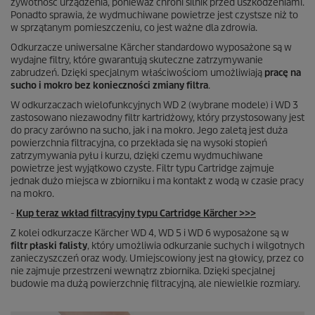
żywotność urządzenia, ponieważ chroni silnik przed uszkodzeniami.
Ponadto sprawia, że wydmuchiwane powietrze jest czystsze niż to
w sprzątanym pomieszczeniu, co jest ważne dla zdrowia.
Odkurzacze uniwersalne Kärcher standardowo wyposażone są w
wydajne filtry, które gwarantują skuteczne zatrzymywanie
zabrudzeń. Dzięki specjalnym właściwościom umożliwiają
pracę na
sucho i mokro bez konieczności zmiany filtra
.
W odkurzaczach wielofunkcyjnych WD 2 (wybrane modele) i WD 3
zastosowano niezawodny filtr kartridżowy, który przystosowany jest
do pracy zarówno na sucho, jak i na mokro. Jego zaletą jest duża
powierzchnia filtracyjna, co przekłada się na wysoki stopień
zatrzymywania pyłu i kurzu, dzięki czemu wydmuchiwane
powietrze jest wyjątkowo czyste. Filtr typu Cartridge zajmuje
jednak dużo miejsca w zbiorniku i ma kontakt z wodą w czasie pracy
na mokro.
-
Kup teraz wkład filtracyjny typu Cartridge Kärcher >>>
Z kolei odkurzacze Kärcher WD 4, WD 5 i WD 6 wyposażone są w
filtr płaski falisty
, który umożliwia odkurzanie suchych i wilgotnych
zanieczyszczeń oraz wody. Umiejscowiony jest na głowicy, przez co
nie zajmuje przestrzeni wewnątrz zbiornika. Dzięki specjalnej
budowie ma dużą powierzchnię filtracyjną, ale niewielkie rozmiary.