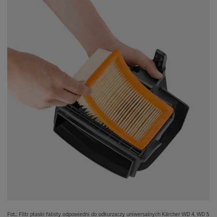
Fot.: Filtr płaski falisty odpowiedni do odkurzaczy uniwersalnych Kärcher WD 4, WD 5