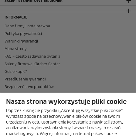
SKLEP INTERNETOWY EKÄRCHER
INFORMACJE
Dane firmy i nota prawna
Polityka prywatności
Warunki gwarancji
Mapa strony
FAQ – często zadawane pytania
Salony firmowe Kärcher Center
Gdzie kupić?
Przedłużenie gwarancji
Bezpieczeństwo produktów
Newsletter Kärcher
Nasza strona wykorzystuje pliki cookie
ADRES
Poprzez kliknięcie przycisku „Akceptuję wszystkie pliki cookie”
BIURO OBSŁUGI KLIENTA
wyrażasz zgodę na przechowywanie plików cookie na swoim
urządzeniu w celu usprawnienia korzystania z nawigacji strony,
OPINIE O EKÄRCHER
analizowania wykorzystania strony i wsparcia naszych działań
marketingowych. Więcej informacji na temat plików cookie
DOSTAWA W EKÄRCHER