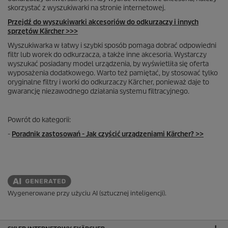
skorzystać z wyszukiwarki na stronie internetowej.
Przejdź do wyszukiwarki akcesoriów do odkurzaczy i innych
sprzętów Kärcher >>>
Wyszukiwarka w łatwy i szybki sposób pomaga dobrać odpowiedni
filtr lub worek do odkurzacza, a także inne akcesoria. Wystarczy
wyszukać posiadany model urządzenia, by wyświetliła się oferta
wyposażenia dodatkowego. Warto też pamiętać, by stosować tylko
oryginalne filtry i worki do odkurzaczy Kärcher, ponieważ daje to
gwarancję niezawodnego działania systemu filtracyjnego.
Powrót do kategorii:
-
Poradnik zastosowań - Jak czyścić urządzeniami Kärcher? >>
Wygenerowane przy użyciu AI (sztucznej inteligencji).