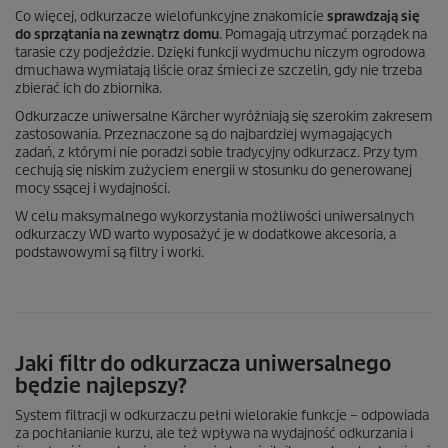
Co więcej, odkurzacze wielofunkcyjne znakomicie
sprawdzają się
do sprzątania na zewnątrz domu
. Pomagają utrzymać porządek na
tarasie czy podjeździe. Dzięki funkcji wydmuchu niczym ogrodowa
dmuchawa wymiatają liście oraz śmieci ze szczelin, gdy nie trzeba
zbierać ich do zbiornika.
Odkurzacze uniwersalne Kärcher wyróżniają się szerokim zakresem
zastosowania. Przeznaczone są do najbardziej wymagających
zadań, z którymi nie poradzi sobie tradycyjny odkurzacz. Przy tym
cechują się niskim zużyciem energii w stosunku do generowanej
mocy ssącej i wydajności.
W celu maksymalnego wykorzystania możliwości uniwersalnych
odkurzaczy WD warto wyposażyć je w dodatkowe akcesoria, a
podstawowymi są filtry i worki.
Jaki filtr do odkurzacza uniwersalnego
będzie najlepszy?
System filtracji w odkurzaczu pełni wielorakie funkcje – odpowiada
za pochłanianie kurzu, ale też wpływa na wydajność odkurzania i