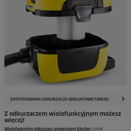
ZASTOSOWANIA ODKURZACZA WIELOFUNKCYJNEGO
JAKI
Z odkurzaczem wielofunkcyjnym możesz
więcej!
Wielofunkcyjny odkurzacz uniwersalny Kärcher
został