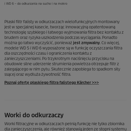
i WD 6 – do odkurzania na sucho i na mokro
Płaski filtr falisty w odkurzaczach wielofunkcyjnych montowany
jest w specjalnej kasecie, tworząc innowacyjną opatentowaną
technologię szybkiego i łatwego wyjmowania filtra bez kontaktu z
brudem oraz ryzyka uszkodzenia podczas wyciągania. Ponadto
można go łatwo wyczyścić, ponieważ
jest zmywalny
. Co więcej,
modele WD 5 i WD 6 wyposażone są w funkcję oczyszczania filtra
dla oszczędności czasu i ograniczenia kontaktu z
zanieczyszczeniami. Po trzykrotnym naciśnięciu przycisku na
obudowie silne uderzenie strumienia powietrza otrzepuje filtr z
zalegającego w nim pyłu. Skutecznie zapobiega to spadkom siły
ssącej oraz wydłuża żywotność filtra.
Poznaj ofertę płaskiego filtra falistego Kärcher >>>
Worki do odkurzaczy
Worki filtracyjne w odkurzaczach pełnią funkcję nie tylko zbiornika
dla zanieczyszczenia, ale również stanowią jeden ze stopni systemu