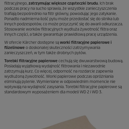
filtracyjnego,
zatrzymując większe cząsteczki brudu
. Ich brak
podczas pracy na sucho sprawia, że wszystkie zanieczyszczenia
trafiają bezpośrednio na filtr główny, powodując jego zatykanie.
Ponadto nadmierna ilość pyłu może przedostać się do silnika lub
innych podzespołów, co może przyczynić się do awarii odkurzacza.
Stosowanie worków filtracyjnych wydłuża żywotność filtra oraz
innych części, a także gwarantuje prawidłową pracę urządzenia.
W ofercie Kärcher dostępne są
worki filtracyjne papierowe i
flizelinowe
o doskonałej skuteczności zatrzymywania
zanieczyszczeń, w tym także drobnych pyłów.
Torebki filtracyjne papierowe
cechują się dwuwarstwową budową.
Posiadają wyjątkową wydajność filtrowania i niezawodnie
zatrzymują kurz. Co więcej, odporność na rozdarcie zapewnia
wydłużoną żywotność. Worki papierowe podczas opróżniania
eliminują pylenie. Wymieniane w odpowiednim momencie nie
wpływają na wydajność zasysania. Torebki filtracyjne papierowe są
standardowym wyposażeniem dla modeli WD 2 i WD 3.