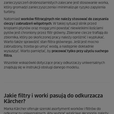
zanieczyszczeń drobnoziarnistych zalecane jest stosowanie worka,
który gromadzi zanieczyszczenia i minimalizuje ryzyko zapylenia
turbiny.
Natomiast
worków filtracyjnych nie należy stosować do zasysania
cieczy i zabrudzeń wilgotnych
. W takiej sytuacji silnik przed
kroplami płynów oraz mogącymi powstać niewielkimi ilościami
pyłów jest chroniony przez filtr główny. Zbierane ciecze trafiają do
zbiornika, który po skończonej pracy należy opróżnić i wypłukać.
Warto także sprawdzić stan filtra głównego. Jeśli jest mocno
zabrudzony, trzeba go umyć wodą, a następnie dokładnie
wysuszyć. Warto pamiętać, by
pracować tylko przy użyciu suchego
filtra
.
Wszelkie wskazówki dotyczące pracy odkurzaczy uniwersalnych
znajdują się w instrukcji obsługi danego modelu.
Jakie filtry i worki pasują do odkurzacza
Kärcher?
Marka Kärcher oferuje szeroki asortyment worków i filtrów do
odkurzaczy uniwersalnych. Aby wybrać właściwe akcesoria, należy