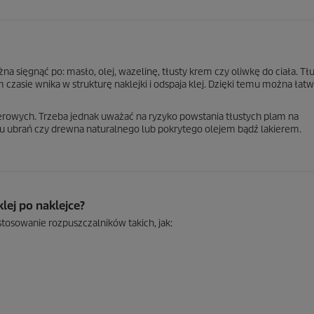
a sięgnąć po: masło, olej, wazelinę, tłusty krem czy oliwkę do ciała. Tł
m czasie wnika w strukturę naklejki i odspaja klej. Dzięki temu można łat
erowych. Trzeba jednak uważać na ryzyko powstania tłustych plam na
u ubrań czy drewna naturalnego lub pokrytego olejem bądź lakierem.
lej po naklejce?
tosowanie rozpuszczalników takich, jak: