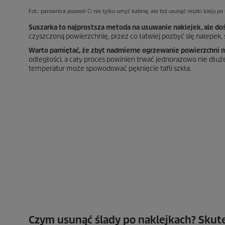
Fot.: parownica pozwoli Ci nie tylko umyć kabinę, ale też usunąć reszki kleju po 
Suszarka to najprostsza metoda na usuwanie naklejek, ale do
czyszczoną powierzchnię, przez co łatwiej pozbyć się nalepek,
Warto pamiętać, że zbyt nadmierne ogrzewanie powierzchni mo
odległości, a cały proces powinien trwać jednorazowo nie dłuż
temperatur może spowodować pęknięcie tafli szkła.
Czym usunąć ślady po naklejkach? Skut