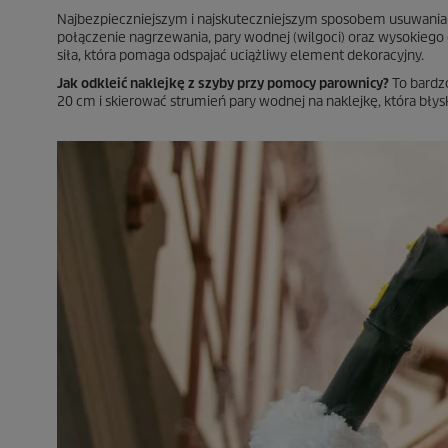
Najbezpieczniejszym i najskuteczniejszym sposobem usuwania na
połączenie nagrzewania, pary wodnej (wilgoci) oraz wysokiego ci
siła, która pomaga odspajać uciążliwy element dekoracyjny.
Jak odkleić naklejkę z szyby przy pomocy parownicy?
To bardzo
20 cm i skierować strumień pary wodnej na naklejkę, która błys