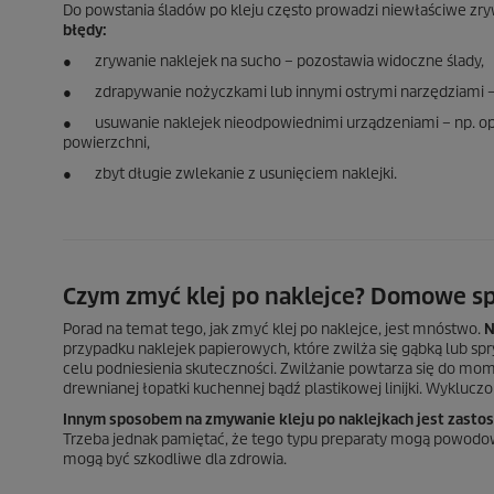
Do powstania śladów po kleju często prowadzi niewłaściwe zryw
błędy:
● zrywanie naklejek na sucho – pozostawia widoczne ślady,
● zdrapywanie nożyczkami lub innymi ostrymi narzędziami – z
● usuwanie naklejek nieodpowiednimi urządzeniami – np. opa
powierzchni,
● zbyt długie zwlekanie z usunięciem naklejki.
Czym zmyć klej po naklejce? Domowe s
Porad na temat tego, jak zmyć klej po naklejce, jest mnóstwo.
N
przypadku naklejek papierowych, które zwilża się gąbką lub s
celu podniesienia skuteczności. Zwilżanie powtarza się do mo
drewnianej łopatki kuchennej bądź plastikowej linijki. Wyklucz
Innym sposobem na zmywanie kleju po naklejkach jest zastoso
Trzeba jednak pamiętać, że tego typu preparaty mogą powodow
mogą być szkodliwe dla zdrowia.