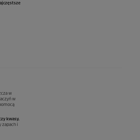
ajczęstsze
zcza w
naczyń w
a pomocą
czy kwasy.
 zapach i