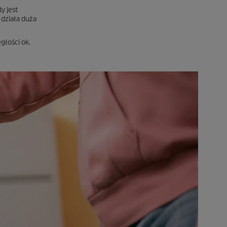
y jest
 działa duża
głości ok.