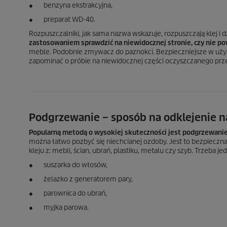
● benzyna ekstrakcyjna,
● preparat WD-40.
Rozpuszczalniki, jak sama nazwa wskazuje, rozpuszczają klej i d
zastosowaniem sprawdzić na niewidocznej stronie, czy nie p
meble. Podobnie zmywacz do paznokci. Bezpieczniejsze w użyci
zapominać o próbie na niewidocznej części oczyszczanego prz
Podgrzewanie – sposób na odklejenie na
Popularną metodą o wysokiej skuteczności jest podgrzewanie p
można łatwo pozbyć się niechcianej ozdoby. Jest to bezpieczn
kleju z: mebli, ścian, ubrań, plastiku, metalu czy szyb. Trzeba
● suszarka do włosów,
● żelazko z generatorem pary,
● parownica do ubrań,
● myjka parowa.