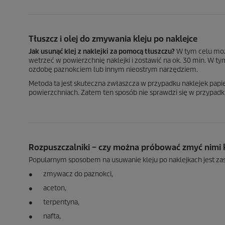
Tłuszcz i olej do zmywania kleju po naklejce
Jak usunąć klej z naklejki za pomocą tłuszczu?
W tym celu możn
wetrzeć w powierzchnię naklejki i zostawić na ok. 30 min. W ty
ozdobę paznokciem lub innym nieostrym narzędziem.
Metoda ta jest skuteczna zwłaszcza w przypadku naklejek papi
powierzchniach. Zatem ten sposób nie sprawdzi się w przypadk
Rozpuszczalniki – czy można próbować zmyć nimi k
Popularnym sposobem na usuwanie kleju po naklejkach jest zas
● zmywacz do paznokci,
● aceton,
● terpentyna,
● nafta,