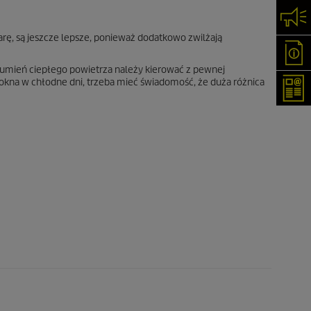
Skon
arę, są jeszcze lepsze, ponieważ dodatkowo zwilżają
Oka
rumień ciepłego powietrza należy kierować z pewnej
 okna w chłodne dni, trzeba mieć świadomość, że duża różnica
New