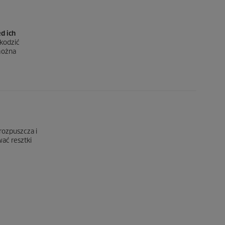
d ich
zkodzić
można
 rozpuszcza i
ać resztki