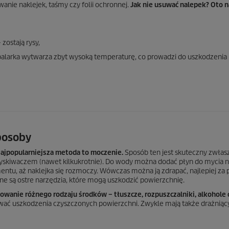
anie naklejek, taśmy czy folii ochronnej.
Jak nie usuwać nalepek? Oto n
ostają rysy,
larka wytwarza zbyt wysoką temperaturę, co prowadzi do uszkodzenia
posoby
ajpopularniejsza metoda to moczenie.
Sposób ten jest skuteczny zwłas
pryskiwaczem (nawet kilkukrotnie). Do wody można dodać płyn do mycia 
mentu, aż naklejka się rozmoczy. Wówczas można ją zdrapać, najlepiej z
one są ostre narzędzia, które mogą uszkodzić powierzchnię.
wanie różnego rodzaju środków – tłuszcze, rozpuszczalniki, alkohole 
ać uszkodzenia czyszczonych powierzchni. Zwykle mają także drażniący