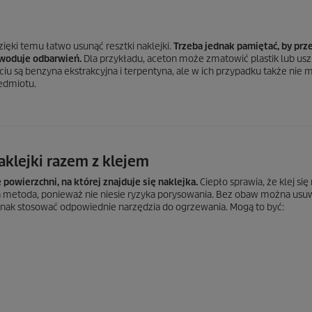
zięki temu łatwo usunąć resztki naklejki.
Trzeba jednak pamiętać, by prze
owoduje odbarwień.
Dla przykładu, aceton może zmatowić plastik lub us
u są benzyna ekstrakcyjna i terpentyna, ale w ich przypadku także nie 
edmiotu.
klejki razem z klejem
owierzchni, na której znajduje się naklejka.
Ciepło sprawia, że klej się
a metoda, ponieważ nie niesie ryzyka porysowania. Bez obaw można usuw
 jednak stosować odpowiednie narzędzia do ogrzewania. Mogą to być: