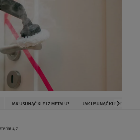
JAK USUNĄĆ KLEJ Z METALU?
JAK USUNĄĆ KLEJ Z PLASTIK
teriału, z