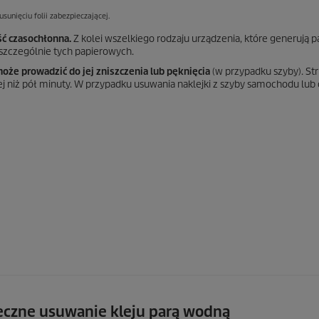
usunięciu folii zabezpieczającej.
ść czasochłonna.
Z kolei wszelkiego rodzaju urządzenia, które generują p
 szczególnie tych papierowych.
że prowadzić do jej zniszczenia lub pęknięcia
(w przypadku szyby). St
ej niż pół minuty. W przypadku usuwania naklejki z szyby samochodu lub
eczne usuwanie kleju parą wodną