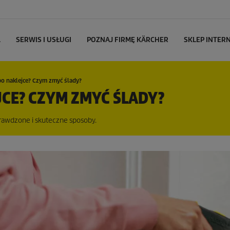
L
SERWIS I USŁUGI
POZNAJ FIRMĘ KÄRCHER
SKLEP INTE
po naklejce? Czym zmyć ślady?
JCE? CZYM ZMYĆ ŚLADY?
Sprawdzone i skuteczne sposoby.