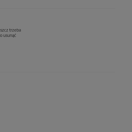
uszcz trzeba
wo usunąć