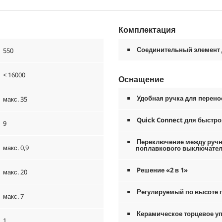
Комплектация
Соединительный элемент для
550
< 16000
Оснащение
Удобная ручка для перено
макс. 35
Quick Connect
для быстро
9
Переключение между ручн
макс. 0,9
поплавкового выключате
Pешение «2 в 1»
макс. 20
Регулируемый по высоте
макс. 7
Керамическое торцевое у
1