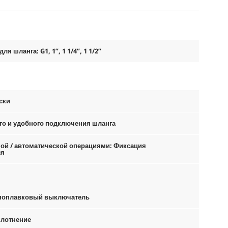
 шланга: G1, 1”, 1 1/4”, 1 1/2”
ски
го и удобного подключения шланга
ой / автоматической операциями: Фиксация
ля
 поплавковый выключатель
плотнение