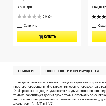
C
C
399,00 грн
1340,00 г
u
u
r
r
0.0
(0)
0
5
r
r
.
.
e
e
Сравнить
Срав
0
0
n
n
и
и
t
t
з
з
p
p
КУПИТЬ
5
5
r
r
з
з
o
o
в
в
d
d
е
е
u
u
з
з
c
c
д
д
t
t
.
.
p
p
2
r
r
ОПИСАНИЕ
ОСОБЕННОСТИ И ПРЕИМУЩЕСТВА
о
i
i
б
c
c
Благодаря двум выполняемым функциям надежный погружной насо
з
e
e
простого перемещения фильтра он мгновенно переводится в режим
о
Dual прекрасно подходит для откачки воды из затопленного п
р
технике, гарантирует долгий срок службы. Автоматическое вк
а
вертикальном направлении и позволяющим откачивать воду до 
диаметром 1", 1 1/4" и 1 1/2".