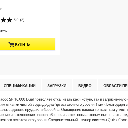
рн
5.0
(2)
нить
КУПИТЬ
СПЕЦИФИКАЦИИ
ЗАГРУЗКИ
ВИДЕО
ОБЛАСТИ П
с SP 16.000 Dual позволяет откачивать как чистую, так и загрязненную
 откачки чистой воды до дна (до остаточного уровня 1 мм). Благодаря вы
одвала, садового пруда или бассейна. Оснащение насоса контактным упл
лючение и выключение насоса обеспечивается поплавковым выключателем
низкого остаточного уровня. Соединительный штуцер системы
Quick Conn