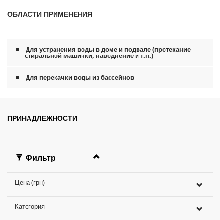
к
ОБЛАСТИ ПРИМЕНЕНИЯ
у
н
д
ы
и
Для устранения воды в доме и подвале (протекание
з
стиральной машинки, наводнение и т.п.)
0
с
е
Для перекачки воды из бассейнов
к
у
н
д
ы
ПРИНАДЛЕЖНОСТИ
Фильтр
Цена (грн)
Категория