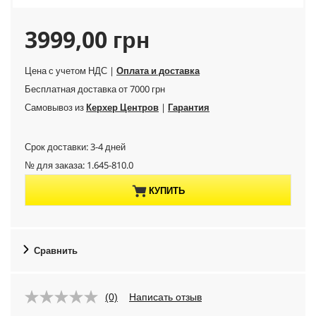
C
3999,00 грн
u
Цена с учетом НДС |
Оплата и доставка
Бесплатная доставка от 7000 грн
r
Самовывоз из
Керхер Центров
|
Гарантия
r
Срок доставки: 3-4 дней
e
№ для заказа:
1.645-810.0
n
КУПИТЬ
t
p
Сравнить
r
(0)
Написать отзыв
o