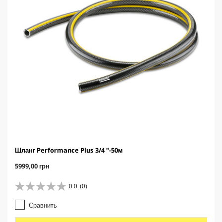
о
р
а
Шланг Performance Plus 3/4 "-50м
C
5999,00 грн
u
r
0.0
(0)
0
r
.
e
Сравнить
0
n
и
t