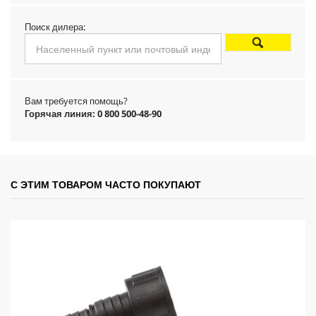
d
Поиск дилера:
u
c
Вам требуется помощь?
t
Горячая линия: 0 800 500-48-90
p
r
С ЭТИМ ТОВАРОМ ЧАСТО ПОКУПАЮТ
i
c
e