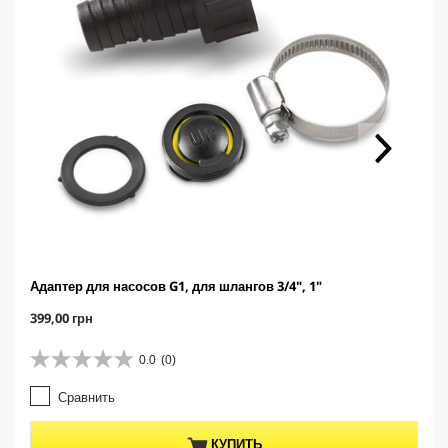
Адаптер для насосов G1, для шлангов 3/4", 1"
C
399,00 грн
u
r
0.0
(0)
0
r
.
e
Сравнить
0
n
и
t
з
p
КУПИТЬ