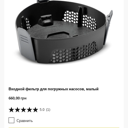
Входной фильтр для погружных насосов, малый
C
660,00 грн
u
r
5.0
(1)
5
r
.
e
Сравнить
0
n
и