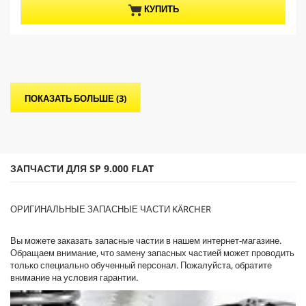
з
p
КУПИТЬ
5
r
з
o
в
d
е
u
з
c
д
t
.
p
ПОКАЗАТЬ БОЛЬШЕ (3)
r
i
c
e
ЗАПЧАСТИ ДЛЯ SP 9.000 FLAT
ОРИГИНАЛЬНЫЕ ЗАПАСНЫЕ ЧАСТИ KÄRCHER
Вы можете заказать запасные частии в нашем интернет-магазине.
Обращаем внимание, что замену запасных частией может проводить
только специально обученный персонал. Пожалуйста, обратите
внимание на условия гарантии.