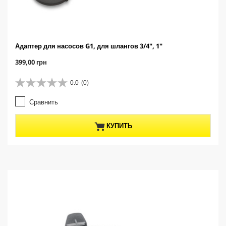
Адаптер для насосов G1, для шлангов 3/4", 1"
C
399,00 грн
u
r
0.0
(0)
0
r
.
e
Сравнить
0
n
и
t
з
p
КУПИТЬ
5
r
з
o
в
d
е
u
з
c
д
t
.
p
r
i
c
e