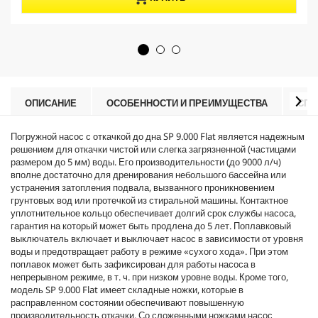
5
r
з
o
в
d
е
u
з
c
д
t
.
p
r
ОПИСАНИЕ
ОСОБЕННОСТИ И ПРЕИМУЩЕСТВА
СПЕ
i
c
Погружной насос с откачкой до дна SP 9.000 Flat является надежным
e
решением для откачки чистой или слегка загрязненной (частицами
размером до 5 мм) воды. Его производительности (до 9000 л/ч)
вполне достаточно для дренирования небольшого бассейна или
устранения затопления подвала, вызванного проникновением
грунтовых вод или протечкой из стиральной машины. Контактное
уплотнительное кольцо обеспечивает долгий срок службы насоса,
гарантия на который может быть продлена до 5 лет. Поплавковый
выключатель включает и выключает насос в зависимости от уровня
воды и предотвращает работу в режиме «сухого хода». При этом
поплавок может быть зафиксирован для работы насоса в
непрерывном режиме, в т. ч. при низком уровне воды. Кроме того,
модель SP 9.000 Flat имеет складные ножки, которые в
расправленном состоянии обеспечивают повышенную
производительность откачки. Со сложенными ножками насос