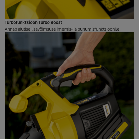
Turbofunktsioon Turbo Boost
Annab ajutise lisavõimsuse imemis- ja puhumisfunktsioonile.