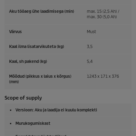
Aku tööaeg ühe laadimisega (min)
max. 15 (2,5 Ah) /
max. 30 (5,0 Ah)
Värvus
Must
Kaal ilma lisatarvikuteta (kg)
3,5
Kaal, sh pakend (kg)
5,4
Mõõdud (pikkus x laius x kõrgus)
1243 x 171 x 376
(mm)
Scope of supply
Versioon: Aku ja laadija ei kuulu komplekti
Murukogumiskast