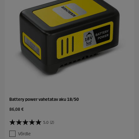
Battery power vahetatav aku 18/50
C
86,08 €
u
r
5.0
(2)
5
r
.
e
Võrdle
0
n