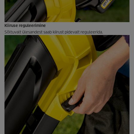
Kiiruse reguleerimine
Sõltuvalt ülesandest saab kiirust pidevalt reguleerida.