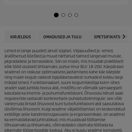
ä
o
h
d
e
u
s
c
t
t
.
p
r
KIRJELDUS
OMADUSED JA TULU
SPETSIFIKATSIOONI
i
c
Lehed ei lange puudelt ainult sügisel. Viljapuuõied ja -lehed,
e
äraõitsenud lilleõied ja muud närtsinud taimed langevad murule,
jalgradadele ja terrassidele. Siin on masin, mis muudab praktiliselt
kõik tööd oluliselt lihtsamaks: puhur-imur BLV 18-200. Käepärasel
seadmel on raskuse optimaalseks jaotamiseks kahe käe käepide
ning masin kogub raskesti ligipääsetavatest nurkadest kokku isegi
märjad lehed. Funktsionaalset, suure kogumiskotiga kolm-ühes
seadet saab juhtida hoova abil, mistõttu on võimalik samaaegselt
kasutada ka imemis- ja puhumisfunktsiooni. Õhuvoolu kiirust saab
reguleerida vastavalt konkreetsele puhastustoimingule: see võib
varieeruda õrnast õhuvoost kuni turbofunktsiooni abil saavutatava
ülivõimsa õhuvooni. Kuigi seadme väljatöötamisel on keskendatud
eelkõige selle kandmismugavusele ja ergonoomikale, on seadmel
ka eemaldatavad juhtrullikud, mis muudavad töötamise
tõhusamaks ja lihtsamaks, võimaldades väsimata töötada ka
pikemate tööperioodide jooksul. Aku ei kuulu seadme komplekti.