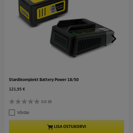
Stardikomplekt Battery Power 18/50
C
121,95 €
u
r
0.0
(0)
0
r
.
e
Võrdle
0
n
/
t
5
p
LISA OSTUKORVI
t
r