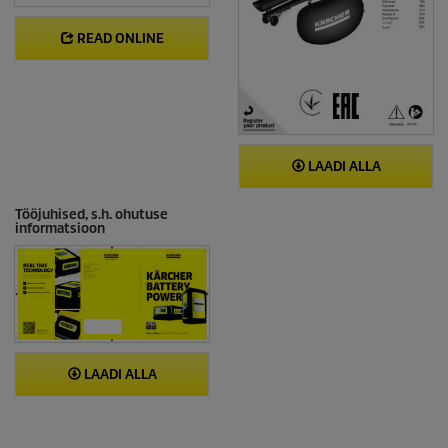
READ ONLINE
LAADI ALLA
Tööjuhised, s.h. ohutuse
informatsioon
LAADI ALLA