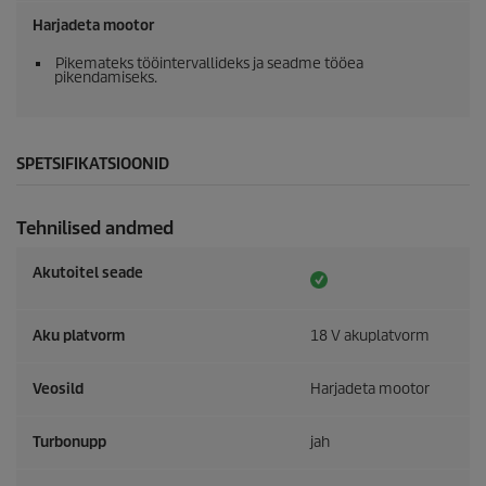
Harjadeta mootor
Pikemateks tööintervallideks ja seadme tööea
pikendamiseks.
SPETSIFIKATSIOONID
Tehnilised andmed
Akutoitel seade
Aku platvorm
18 V akuplatvorm
Veosild
Harjadeta mootor
Turbonupp
jah