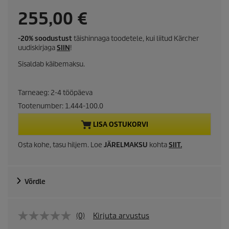
C
255,00 €
u
-20% soodustust
täishinnaga toodetele, kui liitud Kärcher
uudiskirjaga
SIIN
!
r
Sisaldab käibemaksu.
r
Tarneaeg: 2-4 tööpäeva
e
Tootenumber:
1.444-100.0
n
LISA OSTUKORVI
t
Osta kohe, tasu hiljem. Loe
JÄRELMAKSU
kohta
SIIT
.
p
r
Võrdle
o
(0)
Kirjuta arvustus
d