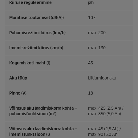
Kiiruse reguleerimine
jah
Müratase töötamisel (dB(A))
107
Puhumisrežiimi kiirus (km/h)
max. 200
Imemisrežiimi kiirus (km/h)
max. 130
Kogumiskoti maht (l)
45
Aku tüüp
Liitiumioonaku
Pinge (V)
18
Võimsus aku laadimiskorra kohta –
max. 425 (2,5 Ah) /
puhumisfunktsioon (m²)
max. 850 (5,0 Ah)
Võimsus aku laadimiskorra kohta –
max. 45 (2,5 Ah) /
imemisfunktsioon (l)
max. 90 (5,0 Ah)