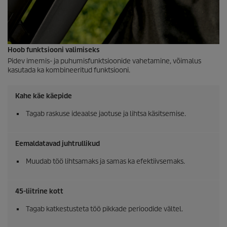
Hoob funktsiooni valimiseks
Pidev imemis- ja puhumisfunktsioonide vahetamine, võimalus
kasutada ka kombineeritud funktsiooni.
Kahe käe käepide
Tagab raskuse ideaalse jaotuse ja lihtsa käsitsemise.
Eemaldatavad juhtrullikud
Muudab töö lihtsamaks ja samas ka efektiivsemaks.
45-liitrine kott
Tagab katkestusteta töö pikkade perioodide vältel.