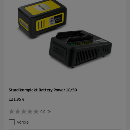
Stardikomplekt Battery Power 18/50
C
121,95 €
u
r
0.0
(0)
0
r
.
e
Võrdle
0
n
/