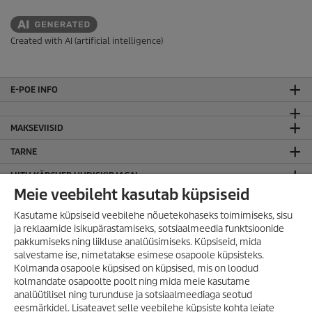
Created with AI (artificial intelligence)
E-POE INFO
MAKSEVIISID
TARNE
LIITU KÄRCHER UUDISKIRJAGA!
Meie veebileht kasutab küpsiseid
JURIIDILINE TEAVE
Kasutame küpsiseid veebilehe nõuetekohaseks toimimiseks, sisu
Sisukaart
ja reklaamide isikupärastamiseks, sotsiaalmeedia funktsioonide
Kodulehe kasutamise tingimused
pakkumiseks ning liikluse analüüsimiseks. Küpsiseid, mida
Privaatsuspoliitika
salvestame ise, nimetatakse esimese osapoole küpsisteks.
Kolmanda osapoole küpsised on küpsised, mis on loodud
KÄRCHER OÜ
kolmandate osapoolte poolt ning mida meie kasutame
analüütilisel ning turunduse ja sotsiaalmeediaga seotud
KONTAKT
VÕIMALUS SÄÄSTA
eesmärkidel. Lisateavet selle veebilehe küpsiste kohta leiate