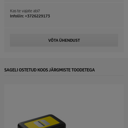
u
Kas te vajate abi?
Infoliin: +3726229173
c
t
VÕTA ÜHENDUST
p
r
i
SAGELI OSTETUD KOOS JÄRGMISTE TOODETEGA
c
e