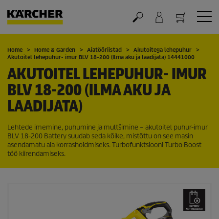
Ostukorv
Home
Home & Garden
Aiatööriistad
Akutoitega lehepuhur
Akutoitel lehepuhur- imur BLV 18-200 (Ilma aku ja laadijata) 14441000
AKUTOITEL LEHEPUHUR- IMUR
BLV 18-200 (ILMA AKU JA
LAADIJATA)
Lehtede imemine, puhumine ja multšimine – akutoitel puhur-imur
BLV 18-200 Battery suudab seda kõike, mistõttu on see masin
asendamatu aia korrashoidmiseks. Turbofunktsiooni Turbo Boost
töö kiirendamiseks.