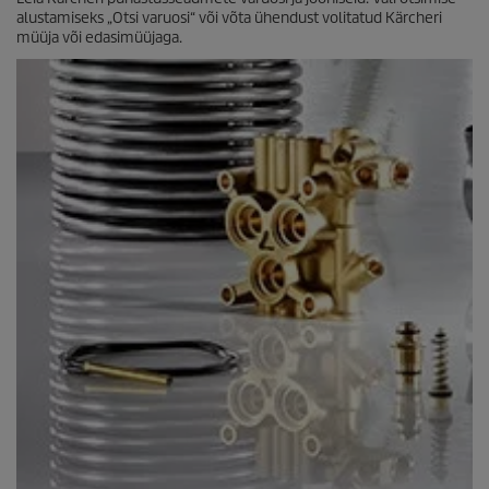
alustamiseks „Otsi varuosi“ või võta ühendust volitatud Kärcheri
müüja või edasimüüjaga.