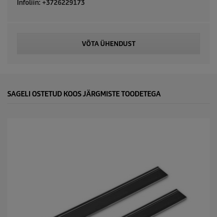
Infoliin: +3726229173
c
t
VÕTA ÜHENDUST
p
r
i
SAGELI OSTETUD KOOS JÄRGMISTE TOODETEGA
c
e