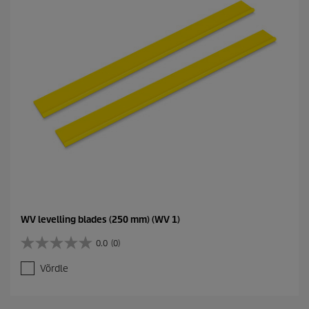
WV levelling blades (250 mm) (WV 1)
0.0
(0)
0
.
Võrdle
0
/
5