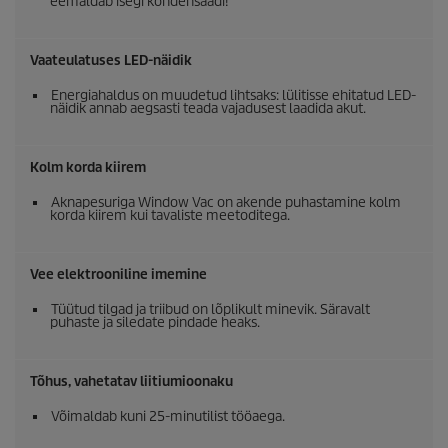
eemaldab isegi kondensaadi!
Vaateulatuses LED-näidik
Energiahaldus on muudetud lihtsaks: lülitisse ehitatud LED-
näidik annab aegsasti teada vajadusest laadida akut.
Kolm korda kiirem
Aknapesuriga Window Vac on akende puhastamine kolm
korda kiirem kui tavaliste meetoditega.
Vee elektrooniline imemine
Tüütud tilgad ja triibud on lõplikult minevik. Säravalt
puhaste ja siledate pindade heaks.
Tõhus, vahetatav liitiumioonaku
Võimaldab kuni 25-minutilist tööaega.