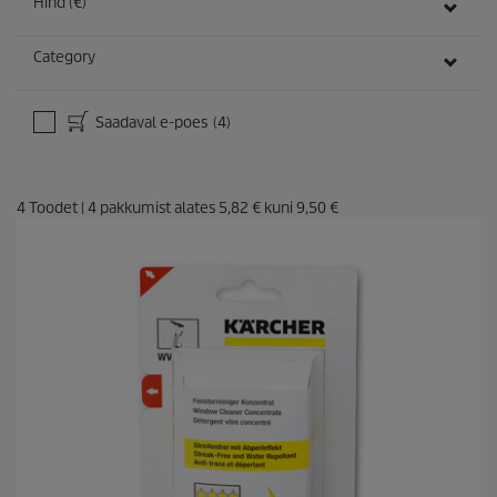
Hind (€)
Category
Saadaval e-poes
(4)
4
Toodet
|
4
pakkumist alates
5,82 €
kuni
9,50 €