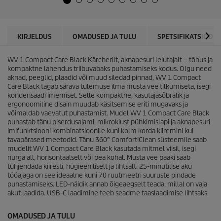
s
c
t
t
.
p
r
KIRJELDUS
OMADUSED JA TULU
SPETSIFIKATSIOONI
i
c
WV 1 Compact Care Black Kärcherilt, aknapesuri leiutajalt – tõhus ja
e
kompaktne lahendus triibuvabaks puhastamiseks kodus. Olgu need
aknad, peeglid, plaadid või muud siledad pinnad, WV 1 Compact
Care Black tagab särava tulemuse ilma musta vee tilkumiseta, isegi
kondensaadi imemisel. Selle kompaktne, kasutajasõbralik ja
ergonoomiline disain muudab käsitsemise eriti mugavaks ja
võimaldab vaevatut puhastamist. Mudel WV 1 Compact Care Black
puhastab tänu piserdusajami, mikrokiust pühkimislapi ja aknapesuri
imifunktsiooni kombinatsioonile kuni kolm korda kiiremini kui
tavapärased meetodid. Tänu 360° Comfort!Clean süsteemile saab
mudelit WV 1 Compact Care Black kasutada mitmel viisil, isegi
nurga all, horisontaalselt või pea kohal. Musta vee paaki saab
tühjendada kiiresti, hügieeniliselt ja lihtsalt. 25-minutilise aku
tööajaga on see ideaalne kuni 70 ruutmeetri suuruste pindade
puhastamiseks. LED-näidik annab õigeaegselt teada, millal on vaja
akut laadida. USB-C laadimine teeb seadme taaslaadimise lihtsaks.
OMADUSED JA TULU