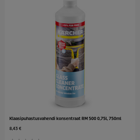
r
i
c
e
Klaasipuhastusvahendi konsentraat RM 500 0,75l, 750ml
C
8,43 €
u
r