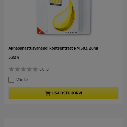
Aknapuhastusvahendi kontsentraat RM 503, 20ml
C
5,82 €
u
r
0.0
(0)
0
r
.
e
Võrdle
0
n
/
t
5
p
LISA OSTUKORVI
t
r
ä
o
h
d
e
u
s
c
t
t