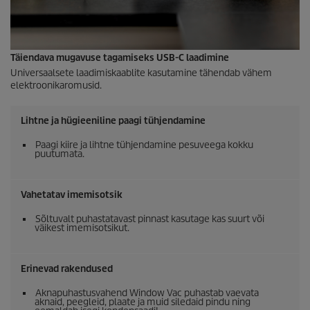
Täiendava mugavuse tagamiseks USB-C laadimine
Universaalsete laadimiskaablite kasutamine tähendab vähem
elektroonikaromusid.
Lihtne ja hügieeniline paagi tühjendamine
Paagi kiire ja lihtne tühjendamine pesuveega kokku
puutumata.
Vahetatav imemisotsik
Sõltuvalt puhastatavast pinnast kasutage kas suurt või
väikest imemisotsikut.
Erinevad rakendused
Aknapuhastusvahend Window Vac puhastab vaevata
aknaid, peegleid, plaate ja muid siledaid pindu ning