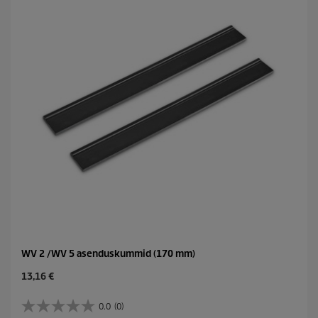
i
c
e
WV 2 /WV 5 asenduskummid (170 mm)
C
13,16 €
u
r
0.0
(0)
0
r