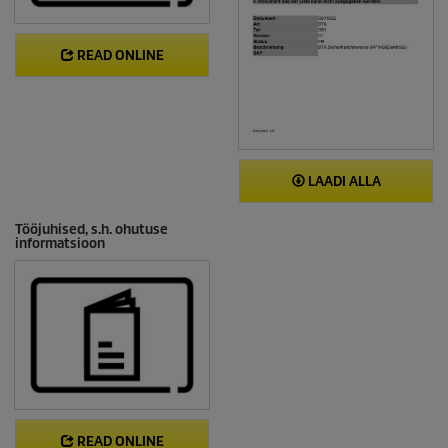
READ ONLINE
LAADI ALLA
Tööjuhised, s.h. ohutuse
informatsioon
READ ONLINE