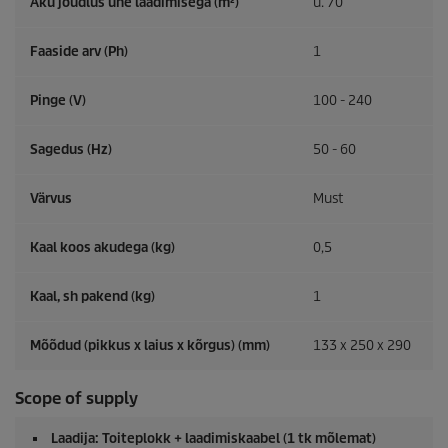
Aku jõudlus ühe laadimisega (m²)
u. 70
Faaside arv (Ph)
1
Pinge (V)
100 - 240
Sagedus (
Hz
)
50 - 60
Värvus
Must
Kaal koos akudega (kg)
0,5
Kaal, sh pakend (kg)
1
Mõõdud (pikkus x laius x kõrgus) (mm)
133 x 250 x 290
Scope of supply
Laadija: Toiteplokk + laadimiskaabel (1 tk mõlemat)