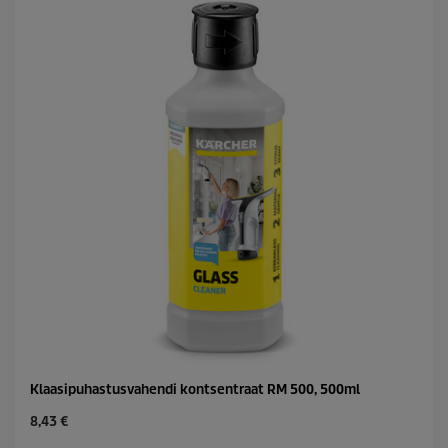
.
p
r
i
c
e
Klaasipuhastusvahendi kontsentraat RM 500, 500ml
C
8,43 €
u