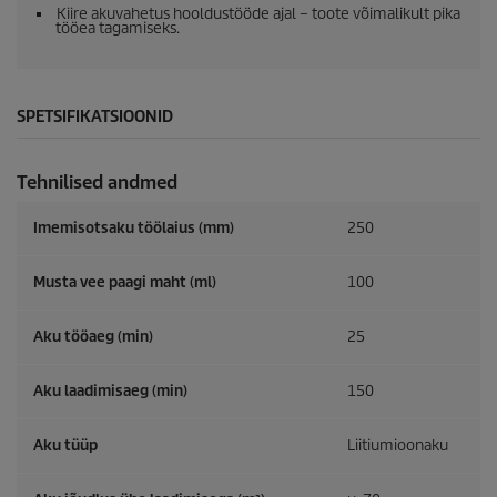
Kiire akuvahetus hooldustööde ajal – toote võimalikult pika
tööea tagamiseks.
SPETSIFIKATSIOONID
Tehnilised andmed
Imemisotsaku töölaius (mm)
250
Musta vee paagi maht (ml)
100
Aku tööaeg (min)
25
Aku laadimisaeg (min)
150
Aku tüüp
Liitiumioonaku