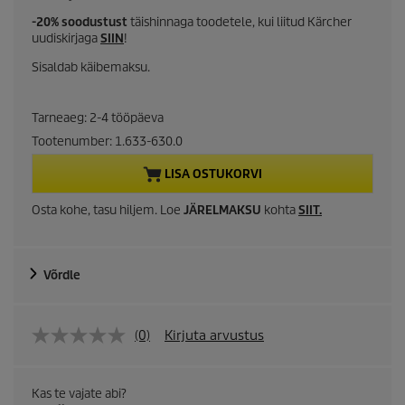
u
-20% soodustust
täishinnaga toodetele, kui liitud Kärcher
uudiskirjaga
SIIN
!
r
Sisaldab käibemaksu.
r
Tarneaeg: 2-4 tööpäeva
e
Tootenumber:
1.633-630.0
n
LISA OSTUKORVI
t
Osta kohe, tasu hiljem. Loe
JÄRELMAKSU
kohta
SIIT
.
p
r
Võrdle
o
(0)
Kirjuta arvustus
d
u
Kas te vajate abi?