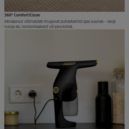
360° Comfort!Clean
Aknapesur võimaldab mugavat puhastamist igas suunas – isegi
nurga all, horisontaalselt või pea kohal.