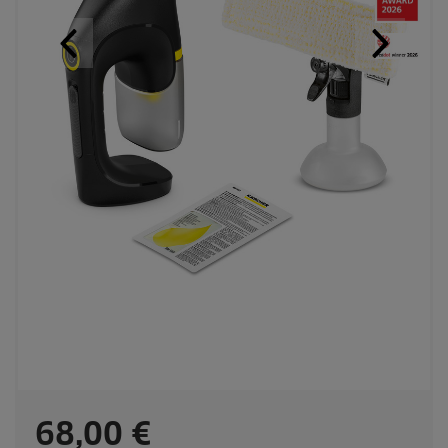
C
68,00 €