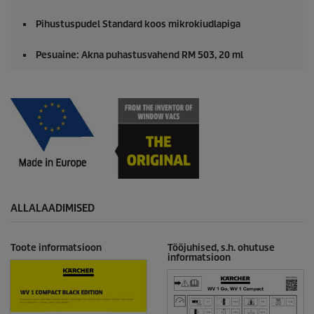
Pihustuspudel Standard koos mikrokiudlapiga
Pesuaine: Akna puhastusvahend RM 503, 20 ml
ALLALAADIMISED
Toote informatsioon
Tööjuhised, s.h. ohutuse
informatsioon