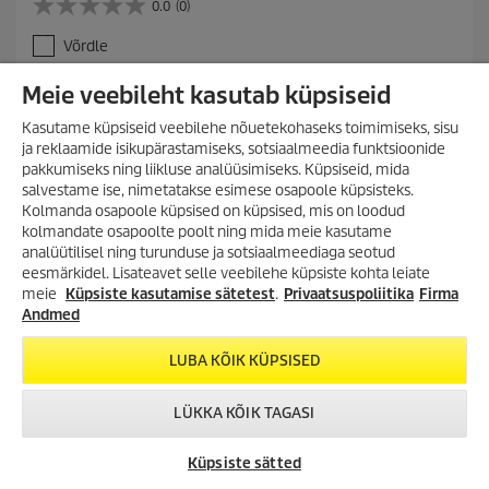
0.0
(0)
0
r
.
e
Võrdle
0
n
/
t
Meie veebileht kasutab küpsiseid
5
p
LISA OSTUKORVI
t
r
Kasutame küpsiseid veebilehe nõuetekohaseks toimimiseks, sisu
ä
o
ja reklaamide isikupärastamiseks, sotsiaalmeedia funktsioonide
h
d
pakkumiseks ning liikluse analüüsimiseks. Küpsiseid, mida
e
u
salvestame ise, nimetatakse esimese osapoole küpsisteks.
s
c
t
Kolmanda osapoole küpsised on küpsised, mis on loodud
t
.
kolmandate osapoolte poolt ning mida meie kasutame
p
analüütilisel ning turunduse ja sotsiaalmeediaga seotud
r
VÕIMALUS SÄÄSTA
i
eesmärkidel. Lisateavet selle veebilehe küpsiste kohta leiate
OTSI VARUOSI
SUUREMALT KUI VAREM!
c
meie
Küpsiste kasutamise sätetest
.
Privaatsuspoliitika
Firma
Lai valik tooteid kuni -35%!
e
Andmed
Survepesurid, aurupesurid,
Leia Kärcheri puhastusseadmete varuosi ja jooniseid. Vali otsimise
tolmuimejad, tekstiilipesurid ja
LUBA KÕIK KÜPSISED
alustamiseks „Otsi varuosi“ või võta ühendust volitatud Kärcheri
palju muud!
müüja või edasimüüjaga.
LÜKKA KÕIK TAGASI
TUTVU KAMPAANIA
TOOTEVALIKUGA!
VÕTA ÜHENDUST
KÄRCHER
CHAT
Küpsiste sätted
ESINDUSED