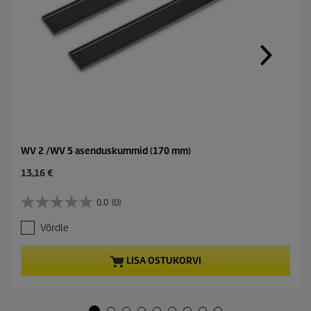
WV 2 /WV 5 asenduskummid (170 mm)
C
13,16 €
u
r
0.0
(0)
0
r
.
e
Võrdle
0
n
/
t
5
p
LISA OSTUKORVI
t
r
ä
o
h
d
e
u