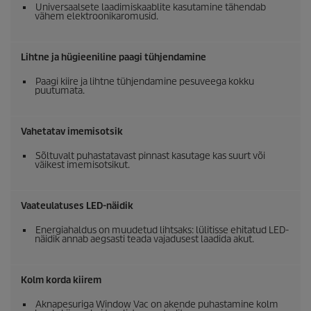
Universaalsete laadimiskaablite kasutamine tähendab
vähem elektroonikaromusid.
Lihtne ja hügieeniline paagi tühjendamine
Paagi kiire ja lihtne tühjendamine pesuveega kokku
puutumata.
Vahetatav imemisotsik
Sõltuvalt puhastatavast pinnast kasutage kas suurt või
väikest imemisotsikut.
Vaateulatuses LED-näidik
Energiahaldus on muudetud lihtsaks: lülitisse ehitatud LED-
näidik annab aegsasti teada vajadusest laadida akut.
Kolm korda kiirem
Aknapesuriga Window Vac on akende puhastamine kolm