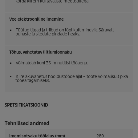
korda kiirem kui tavaliste meetoditega.
Vee elektrooniline imemine
Tüütud tilgad ja triibud on lõplikult minevik. Säravalt
puhaste ja siledate pindade heaks.
Tõhus, vahetatav liitiumioonaku
Võimaldab kuni 35-minutilist tööaega.
Kiire akuvahetus hooldustööde ajal – toote võimalikult pika
tööea tagamiseks.
SPETSIFIKATSIOONID
Tehnilised andmed
Imemisotsaku töölaius (mm)
280