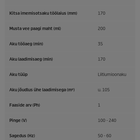
Kitsa imemisotsaku töölaius (mm)
170
Musta vee paagi maht (ml)
200
Aku tööaeg (min)
35
Aku laadimisaeg (min)
170
Aku tüüp
Liitiumioonaku
Aku jõudlus ühe laadimisega (m²)
u. 105
Faaside arv (Ph)
1
Pinge (V)
100 - 240
Sagedus (
Hz
)
50 - 60