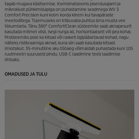
tagab mugava käsitsemise. Kombinatsioonis piserdusajami ja
mikrokiust pühkimislapiga on puhastamine seadmega WV 3
Comfort Precision kuni kolm korda kiirem kui tavapäraste
meetoditega. Tulemuseks on triibuvaba puhtus ilma musta vee
tilkumiseta. Tänu 360° Comfort!Clean süsteemile saab aknapesurit
kasutada mitmel viisil, isegi nurga all, horisontaalselt või pea kohal.
Probleemiks pole ka kitsad või rasketi ligipääsetavad kohad, nagu
näiteks ristikraamiga aknad, kuna siin saab kasutada kitsast
imiotsikut. 35-minutiline aku tööaeg võimaldab puhastada kuni 105
ruutmeetri suuruseid pindu. USB-C laadimine teeb laadimise
lihtsaks.
OMADUSED JA TULU