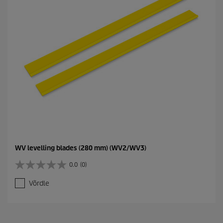
WV levelling blades (280 mm) (WV2/WV3)
0.0
(0)
0
.
Võrdle
0
/
5
t
ä