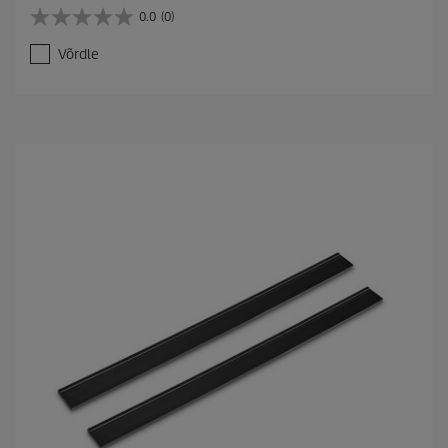
0.0
(0)
0
.
Võrdle
0
/
5
t
ä
h
e
s
t
.