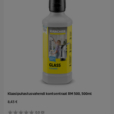
r
i
c
e
Klaasipuhastusvahendi kontsentraat RM 500, 500ml
C
8,43 €
u
r
0.0
(0)