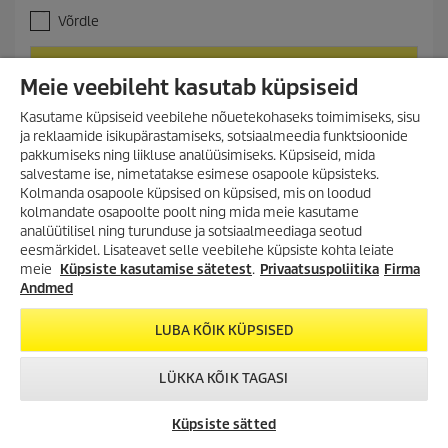
.
e
Võrdle
0
n
/
t
5
p
LISA OSTUKORVI
t
Meie veebileht kasutab küpsiseid
r
ä
o
Kasutame küpsiseid veebilehe nõuetekohaseks toimimiseks, sisu
h
d
e
ja reklaamide isikupärastamiseks, sotsiaalmeedia funktsioonide
u
s
pakkumiseks ning liikluse analüüsimiseks. Küpsiseid, mida
c
t
salvestame ise, nimetatakse esimese osapoole küpsisteks.
t
.
p
Kolmanda osapoole küpsised on küpsised, mis on loodud
r
kolmandate osapoolte poolt ning mida meie kasutame
i
analüütilisel ning turunduse ja sotsiaalmeediaga seotud
OTSI VARUOSI
VÕIMALUS SÄÄSTA
c
eesmärkidel. Lisateavet selle veebilehe küpsiste kohta leiate
SUUREMALT KUI VAREM!
e
meie
Küpsiste kasutamise sätetest
.
Privaatsuspoliitika
Firma
Lai valik tooteid kuni -35%!
Andmed
Leia Kärcheri puhastusseadmete varuosi ja jooniseid. Vali otsimise
Survepesurid, aurupesurid,
alustamiseks „Otsi varuosi“ või võta ühendust volitatud Kärcheri
tolmuimejad, tekstiilipesurid ja
LUBA KÕIK KÜPSISED
müüja või edasimüüjaga.
palju muud!
LÜKKA KÕIK TAGASI
TUTVU KAMPAANIA
TOOTEVALIKUGA!
VÕTA ÜHENDUST
KÄRCHER
CHAT
Küpsiste sätted
ESINDUSED