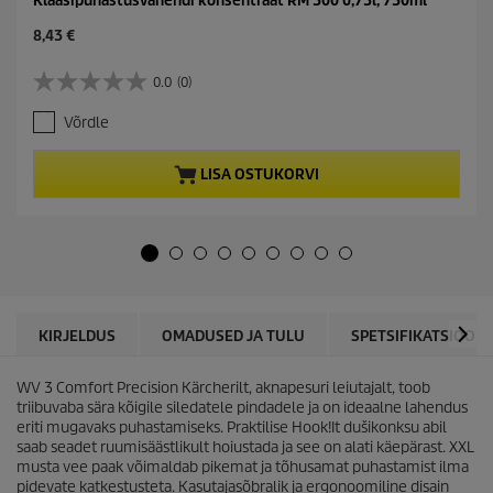
Klaasipuhastusvahendi konsentraat RM 500 0,75l, 750ml
C
8,43 €
u
r
0.0
(0)
0
r
.
e
Võrdle
0
n
/
t
5
p
LISA OSTUKORVI
t
r
ä
o
h
d
e
u
s
c
t
t
.
p
r
KIRJELDUS
OMADUSED JA TULU
SPETSIFIKATSIOONI
i
c
WV 3 Comfort Precision Kärcherilt, aknapesuri leiutajalt, toob
e
triibuvaba sära kõigile siledatele pindadele ja on ideaalne lahendus
eriti mugavaks puhastamiseks. Praktilise Hook!It dušikonksu abil
saab seadet ruumisäästlikult hoiustada ja see on alati käepärast. XXL
musta vee paak võimaldab pikemat ja tõhusamat puhastamist ilma
pidevate katkestusteta. Kasutajasõbralik ja ergonoomiline disain