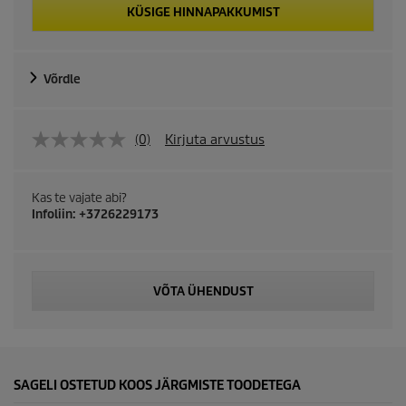
KÜSIGE HINNAPAKKUMIST
Võrdle
(0)
Kirjuta arvustus
Kas te vajate abi?
Infoliin: +3726229173
VÕTA ÜHENDUST
SAGELI OSTETUD KOOS JÄRGMISTE TOODETEGA