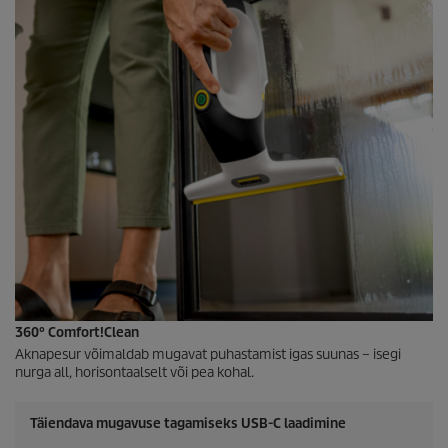
360° Comfort!Clean
Aknapesur võimaldab mugavat puhastamist igas suunas – isegi
nurga all, horisontaalselt või pea kohal.
Täiendava mugavuse tagamiseks USB-C laadimine