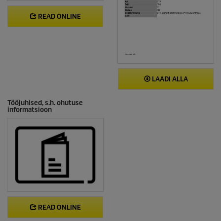
READ ONLINE
LAADI ALLA
Tööjuhised, s.h. ohutuse
informatsioon
READ ONLINE