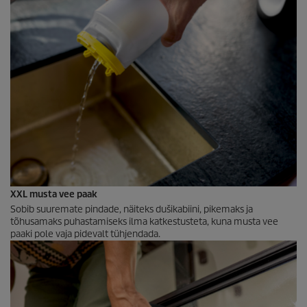
XXL musta vee paak
Sobib suuremate pindade, näiteks dušikabiini, pikemaks ja
tõhusamaks puhastamiseks ilma katkestusteta, kuna musta vee
paaki pole vaja pidevalt tühjendada.