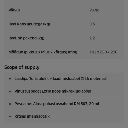
Värvus
Valge
Kaal koos akudega (kg)
0,6
Kaal, sh pakend (kg)
1,2
Mõõdud (pikkus x laius x kõrgus) (mm)
141 x 280 x 290
Scope of supply
Laadija: Toiteplokk + laadimiskaabel (1 tk mõlemat)
Pihustuspudel Extra koos mikrokiudlapiga
Pesuaine: Akna puhastusvahend RM 503, 20 ml
Kitsas imemisotsik