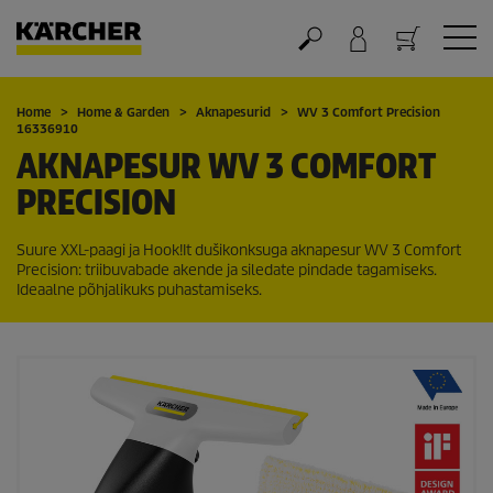
Ostukorv
Home
Home & Garden
Aknapesurid
WV 3 Comfort Precision
16336910
AKNAPESUR WV 3 COMFORT
PRECISION
Suure XXL-paagi ja Hook!It dušikonksuga aknapesur WV 3 Comfort
Precision: triibuvabade akende ja siledate pindade tagamiseks.
Ideaalne põhjalikuks puhastamiseks.