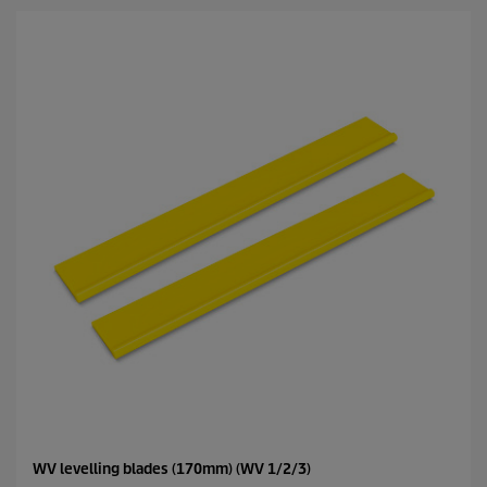
h
e
s
t
.
WV levelling blades (170mm) (WV 1/2/3)