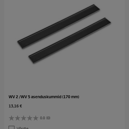
c
e
WV 2 /WV 5 asenduskummid (170 mm)
C
13,16 €
u
r
0.0
(0)
0
r
.
e
Võrdle