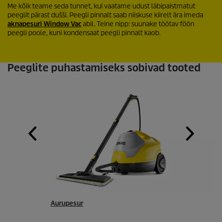
Me kõik teame seda tunnet, kui vaatame udust läbipaistmatut
peeglit pärast dušši. Peegli pinnalt saab niiskuse kiirelt ära imeda
aknapesuri Window Vac
abil. Teine nipp: suunake töötav föön
peegli poole, kuni kondensaat peegli pinnalt kaob.
Peeglite puhastamiseks sobivad tooted
Aurupesur