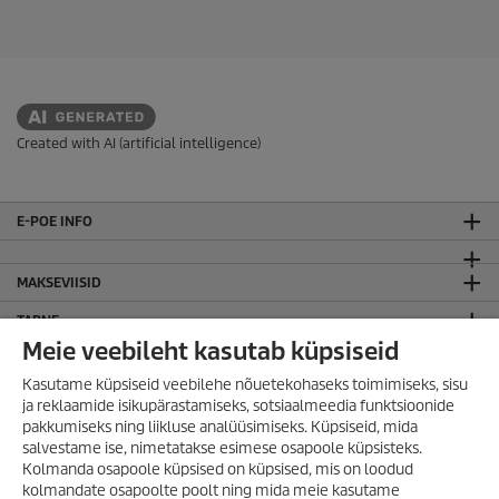
Created with AI (artificial intelligence)
E-POE INFO
MAKSEVIISID
TARNE
Meie veebileht kasutab küpsiseid
LIITU KÄRCHER UUDISKIRJAGA!
Kasutame küpsiseid veebilehe nõuetekohaseks toimimiseks, sisu
JURIIDILINE TEAVE
ja reklaamide isikupärastamiseks, sotsiaalmeedia funktsioonide
pakkumiseks ning liikluse analüüsimiseks. Küpsiseid, mida
Sisukaart
salvestame ise, nimetatakse esimese osapoole küpsisteks.
Kodulehe kasutamise tingimused
Kolmanda osapoole küpsised on küpsised, mis on loodud
Privaatsuspoliitika
kolmandate osapoolte poolt ning mida meie kasutame