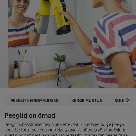
PEEGLITE ERIOMADUSED
KERGE MUSTUS
SUUREM 
Peeglid on õrnad
Peegli puhastamisel tasub olla ettevaatlik. Seda eelkõige peegli
koostise tõttu: see koosneb klaasplaadist, hõbeda või alumiiniumi
kihist ning mitmest lakikihist. Hõbeda kiht, mis tekitab peegelduse