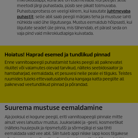
mikrokiudlappi, kuna see on ebemevaba. Kui peegel selle
meetodi järgi puhastada, püsib see pikalt tolmuvaba.
Puhastusprotsess on veelgi kiirem, kui kasutate
juhtmevaba
puhastit
: selle abil saab peegli märjaks teha ja mustuse lahti
nühkida vaid ühe liigutusega. Mustus eemaldub hõlpsasti, kui
liigutate seadet üle pinna, mis tähendab, et pärast seda on
vaja pind vaid mikrokiudlapiga kuivatada.
Hoiatus! Haprad esemed ja tundlikud pinnad
Enne vannitoapeegli puhastamist tuleks peegli all paiknevatel
riiulitel või valamutes olevad tarvikud, näiteks seebidosaator ja
hambaharjad, eemaldada, et pesuvesi neile peale ei tilguks. Teistes
ruumides tuleks ettevaatusabinõuna kangaga katta peeglite all
paiknevad veetundlikud pinnad ja põrandad.
Suurema mustuse eemaldamine
Aja jooksul ei kogune peegli, eriti vannitoapeegli pinnale mitte
ainult vees lahustuv mustus. Juukselakki ja -geeli, kosmeetikat
(näiteks huulepulk ja ripsmetušš) ja sõrmejälgi ei saa tihti
eemaldada vaid vee abil. Siin tuleb appi niiske lapp koos tilgakese