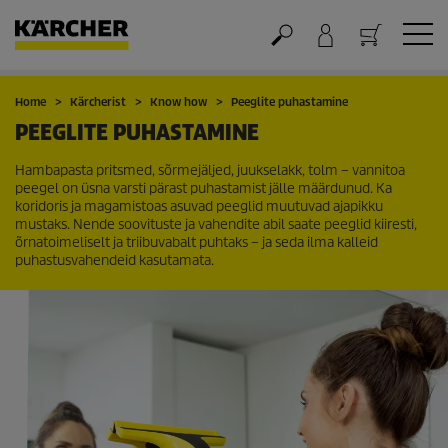
Ostukorv
Home
Kärcherist
Know how
Peeglite puhastamine
PEEGLITE PUHASTAMINE
Hambapasta pritsmed, sõrmejäljed, juukselakk, tolm – vannitoa
peegel on üsna varsti pärast puhastamist jälle määrdunud. Ka
koridoris ja magamistoas asuvad peeglid muutuvad ajapikku
mustaks. Nende soovituste ja vahendite abil saate peeglid kiiresti,
õrnatoimeliselt ja triibuvabalt puhtaks – ja seda ilma kalleid
puhastusvahendeid kasutamata.