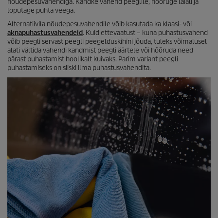
nõudepesuvahendiga. Kandke vahend peeglile, hõõruge laiali ja
loputage puhta veega.
Alternatiivila nõudepesuvahendile võib kasutada ka klaasi- või
aknapuhastusvahendeid
. Kuid ettevaatust – kuna puhastusvahend
võib peegli servast peegli peegelduskihini jõuda, tuleks võimalusel
alati vältida vahendi kandmist peegli äärtele või hõõruda need
pärast puhastamist hoolikalt kuivaks. Parim variant peegli
puhastamiseks on siiski ilma puhastusvahendita.