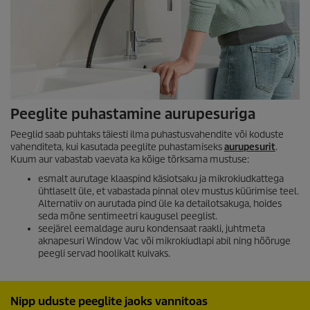
Peeglite puhastamine aurupesuriga
Peeglid saab puhtaks täiesti ilma puhastusvahendite või koduste
vahenditeta, kui kasutada peeglite puhastamiseks
aurupesurit
.
Kuum aur vabastab vaevata ka kõige tõrksama mustuse:
esmalt aurutage klaaspind käsiotsaku ja mikrokiudkattega
ühtlaselt üle, et vabastada pinnal olev mustus küürimise teel.
Alternatiiv on aurutada pind üle ka detailotsakuga, hoides
seda mõne sentimeetri kaugusel peeglist.
seejärel eemaldage auru kondensaat raakli, juhtmeta
aknapesuri Window Vac või mikrokiudlapi abil ning hõõruge
peegli servad hoolikalt kuivaks.
Nipp uduste peeglite jaoks vannitoas