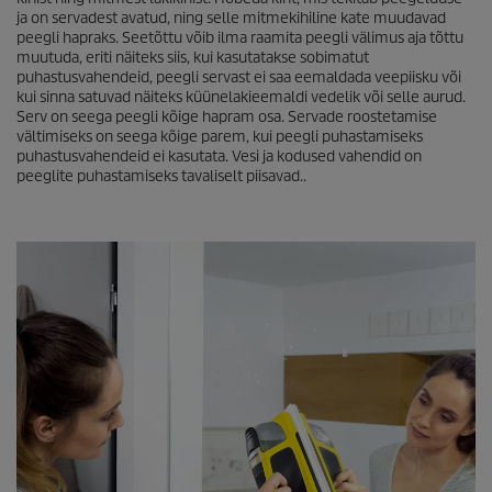
ja on servadest avatud, ning selle mitmekihiline kate muudavad
peegli hapraks. Seetõttu võib ilma raamita peegli välimus aja tõttu
muutuda, eriti näiteks siis, kui kasutatakse sobimatut
puhastusvahendeid, peegli servast ei saa eemaldada veepiisku või
kui sinna satuvad näiteks küünelakieemaldi vedelik või selle aurud.
Serv on seega peegli kõige hapram osa. Servade roostetamise
vältimiseks on seega kõige parem, kui peegli puhastamiseks
puhastusvahendeid ei kasutata. Vesi ja kodused vahendid on
peeglite puhastamiseks tavaliselt piisavad..