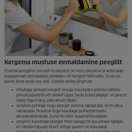
Kergema mustuse eemaldamine peeglilt
Enamik peeglitel olevast mustusest on vees lahustuv ja seda saab
klaaspinnalt eemaldada pühkides või kergelt hõõrudes. Seda on
parim teha sooja vee abil. Selleks tehke järgmist:
niisutage peegel kergelt veega, kasutades selleks näiteks
pihustuspudelit või niisket lappi. Seda tehes jälgige, et pind ei
oleks liiga märg, vaid ainult niiske.
seejärel pühkige kogu peegel pehme lapiga üle, et mustus
vabastada. Hoiatus! Ärge kasutage puhastamiseks
abrasiivseid kiude, kuna nii võite klaasi kriimustada.
seejärel kuivatage peegel teise lapiga (nt puuvillase lapiga),
et vältida triipude teket. Kõige parem on kasutada