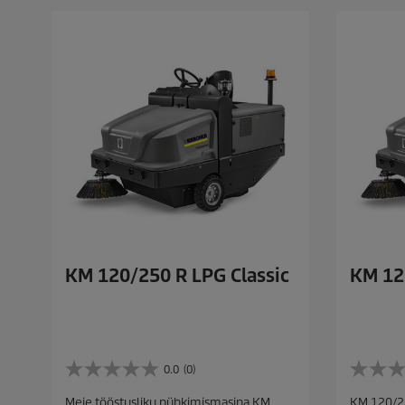
KM 120/250 R LPG Classic
KM 12
0.0
(0)
0
0
.
.
Meie tööstusliku pühkimismasina KM
KM 120/25