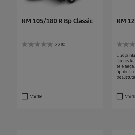
KM 105/180 R Bp Classic
KM 12
0.0
(0)
0
0
.
.
Uus pühki
0
0
kuuluv ke
/
/
teie aega.
5
5
õppimiss
t
t
pealistut
ä
ä
h
h
e
e
s
s
Võrdle
Võrd
t
t
.
.