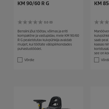
KM 90/60 R G
KM 85
0.0
(0)
0
0
.
.
Bensiini jõul töötav, võimas ja eriti
Manööverd
0
0
kompaktne ja vastupidav, meie KM 90/60
kuivpühki
/
/
R G pealeistutav kuivpühkija avaldab
saab peal 
5
5
muljet, kui töötate välispiirkondades
kaasas ni
t
t
puhastustöödel.
koristusal
ä
ä
see on k
h
h
e
e
Võrdle
Võrd
s
s
t
t
.
.