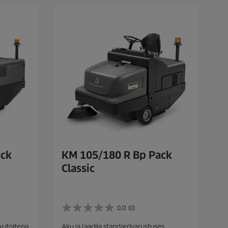
ack
KM 105/180 R Bp Pack
Classic
0.0
(0)
0
.
kutoitega
Aku ja laadija standardvarustuses,