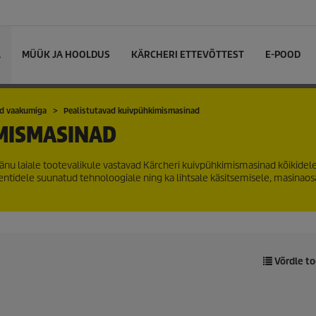
L
MÜÜK JA HOOLDUS
KÄRCHERI ETTEVÕTTEST
E-POOD
ad vaakumiga
Pealistutavad kuivpühkimismasinad
MISMASINAD
änu laiale tootevalikule vastavad Kärcheri kuivpühkimismasinad kõikidel
entidele suunatud tehnoloogiale ning ka lihtsale käsitsemisele, masinao
Võrdle to