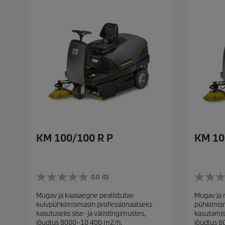
KM 100/100 R P
KM 10
0.0
(0)
0
0
.
.
Mugav ja kaasaegne pealistutav
Mugav ja 
0
0
kuivpühkimismasin professionaalseks
pühkimism
/
/
kasutuseks sise- ja välistingimustes,
kasutamise
5
5
jõudlus 8000–10 400 m2/h.
jõudlus 