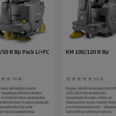
/50 R Bp Pack Li+FC
KM 100/120 R Bp
0.0
(0)
0.0
(0)
0
.
naku, kiirlaadija ja kahe
Mugav, ülivõimekas akutoitel 
0
 harjadega põhivarustuses
100/120 R Bp pealistutav
/
 manööverdatav pealistutav
kuivpühkimismasin, millel on
5
hkimismasin muljetavaldavalt
hüdrauliline suure mahuti tüh
t
astusjõudlust ja seda
ja emissioonivaba töö – ideaaln
ä
se hooldusvajadusega.
tolmustesse siseruumidesse.
h