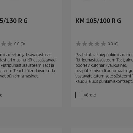
5/130 R G
KM 105/100 R G
0.0
(0)
0.0
(0)
0
.
mismeetod ja lisavarustusse
Pealistutav kuivpühkimismasin, 
0
tashari masina küljel säästavad
filtripuhastussüsteem Tact, ai
/
 Filtripuhastussüsteem Tact ja
pöörlev külghari (valikuline),
5
üsteem Teach täiendavad seda
peapühkimisrulli automaatreg
t
avat pühkimismasinat.
vastavalt kulumisele süsteemi
ä
kaudu ja uus pühkimiskontsept.
h
e
s
le
Võrdle
t
.