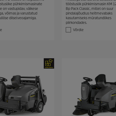
0
stuslike pühkimismasinate
tööstuslik pühkimismasin KM 1
/
ee on vastupidav, väikese
Bp Pack Classic, millel on suur
5
ga, võimas ja varustatud
pindalajõudlus heitmevabaks
t
lilise diiselveoajamiga.
kasutamiseks müratundlikes
ä
piirkondades.
h
e
le
Võrdle
s
t
.