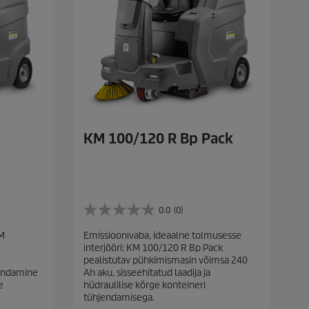
KM 100/120 R Bp Pack
0.0
(0)
0
.
KM
Emissioonivaba, ideaalne tolmusesse
0
interjööri: KM 100/120 R Bp Pack
/
pealistutav pühkimismasin võimsa 240
5
jendamine
Ah aku, sisseehitatud laadija ja
t
e
hüdraulilise kõrge konteineri
ä
tühjendamisega.
h