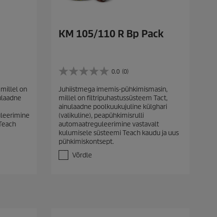
KM 105/110 R Bp Pack
0.0
(0)
0
.
millel on
Juhiistmega imemis-pühkimismasin,
0
nulaadne
millel on filtripuhastussüsteem Tact,
/
ainulaadne poolkuukujuline külghari
5
uleerimine
(valikuline), peapühkimisrulli
t
 Teach
automaatreguleerimine vastavalt
ä
kulumisele süsteemi Teach kaudu ja uus
h
pühkimiskontsept.
e
s
Võrdle
t
.