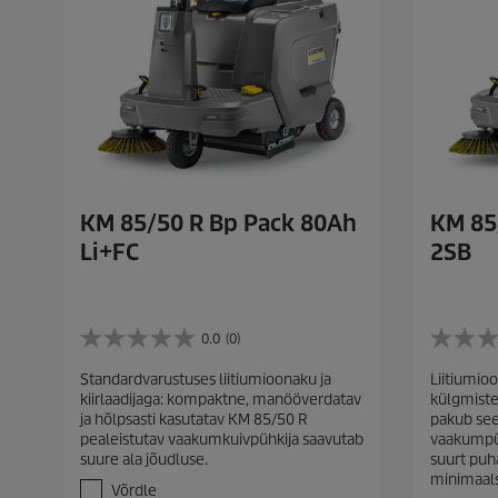
KM 85/50 R Bp Pack 80Ah
KM 85
Li+FC
2SB
0.0
(0)
0
0
.
.
Standardvarustuses liitiumioonaku ja
Liitiumioo
0
0
kiirlaadijaga: kompaktne, manööverdatav
külgmiste
/
/
ja hõlpsasti kasutatav KM 85/50 R
pakub see
5
5
pealeistutav vaakumkuivpühkija saavutab
vaakumpü
t
t
suure ala jõudluse.
suurt puh
ä
ä
minimaal
h
h
Võrdle