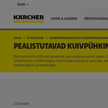
Eesti
HOME & GARDEN
PROFESSIONA
Home
Professional
Kuivpühkimismasinad ja kuivpühkimismasin
PEALISTUTAVAD KUIVPÜHKI
Ökonoomsed ja tõhusad keskmise suurusega ja suurtel aladel: t
nõudmistele. Eritähelepanu oleme alati pööranud uusimale, kli
juurdepääsule ja hooldusele.
23
Toodet