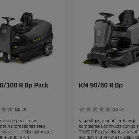
0/100 R Bp Pack
KM 90/60 R Bp
0.0
(0)
0.0
(0)
0
.
moodne pealistutav
Väga vilgas, manööverdatav ja
0
asin professionaalseks
kompaktse konstruktsiooniga:
/
ks sise- ja välistingimustes,
90/60 R Bp pealeistutav kuivpü
5
6000-7800 m2/h.
avaldab muljet oma täiusliku k