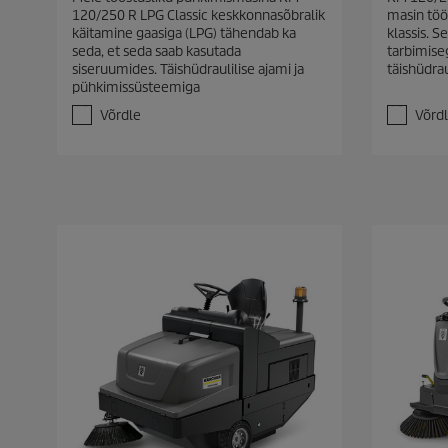
0
0
120/250 R LPG Classic keskkonnasõbralik
masin töö
/
/
käitamine gaasiga (LPG) tähendab ka
klassis. S
5
5
seda, et seda saab kasutada
tarbimise
t
t
siseruumides. Täishüdraulilise ajami ja
täishüdrau
ä
ä
pühkimissüsteemiga
h
h
e
e
Võrdle
Võrd
s
s
t
t
.
.