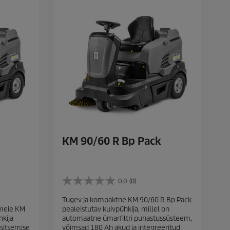
KM 90/60 R Bp Pack
0.0
(0)
0
.
Tugev ja kompaktne KM 90/60 R Bp Pack
0
 meie KM
pealeistutav kuivpühkija, millel on
/
hkija
automaatne ümarfiltri puhastussüsteem,
5
äsitsemise
võimsad 180 Ah akud ja integreeritud