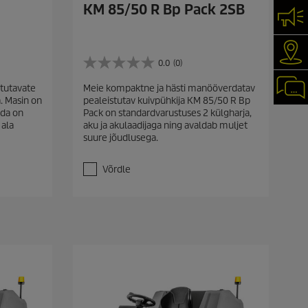
KM 85/50 R Bp Pack 2SB
VÕT
KÄR
0.0
(0)
0
.
CHA
stutavate
Meie kompaktne ja hästi manööverdatav
0
. Masin on
pealeistutav kuivpühkija KM 85/50 R Bp
/
eda on
Pack on standardvarustuses 2 külgharja,
5
 ala
aku ja akulaadijaga ning avaldab muljet
t
suure jõudlusega.
ä
h
e
Võrdle
s
t
.