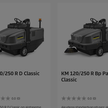
0/250 R D Classic
KM 120/250 R Bp P
Classic
0.0
(0)
0.0
(0)
0
.
0 R D Classic on algtaseme
Akudega standardvarustuses: a