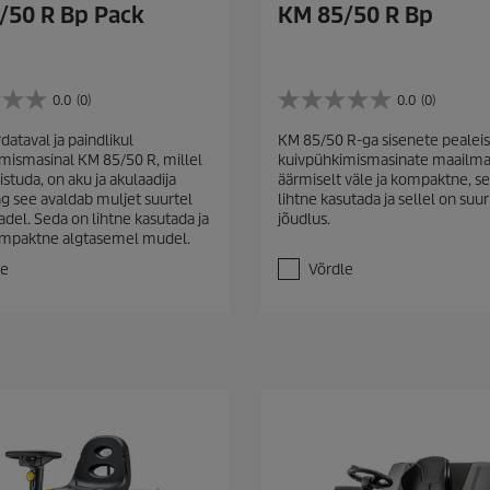
/50 R Bp Pack
KM 85/50 R Bp
0.0
(0)
0.0
(0)
0
.
ataval ja paindlikul
KM 85/50 R-ga sisenete pealei
0
mismasinal KM 85/50 R, millel
kuivpühkimismasinate maailma
/
istuda, on aku ja akulaadija
äärmiselt väle ja kompaktne, s
5
ng see avaldab muljet suurtel
lihtne kasutada ja sellel on suur
t
adel. Seda on lihtne kasutada ja
jõudlus.
ä
ompaktne algtasemel mudel.
h
e
le
Võrdle
s
t
.