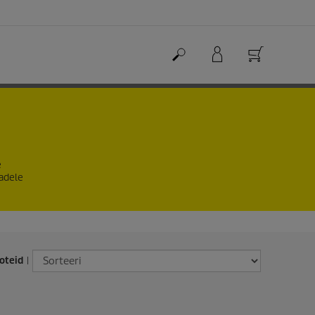
e
sadele
oteid
|