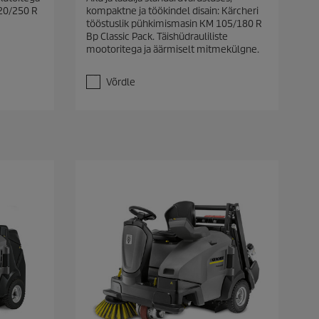
0
20/250 R
kompaktne ja töökindel disain: Kärcheri
/
tööstuslik pühkimismasin KM 105/180 R
5
Bp Classic Pack. Täishüdrauliliste
t
mootoritega ja äärmiselt mitmekülgne.
ä
h
e
Võrdle
s
t
.