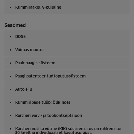
Kummiraakel, v-kujuline
Seadmed
DOSE
Võimas mootor
Paak-paagis süsteem
Paagi patenteeritud loputussüsteem
Auto-Fill
Kummiribade tüüp: Õlikindel
Kärcheri värvi- ja töökontseptsioon
Kärcheri nutika võtme (KIK) süsteem, kus on rohkem kui
30 keelt ja individuaalset kasutusõigust.