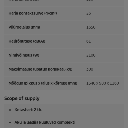
Harja kontaktsurve (g/cm²)
26
Püürdelaius (mm)
1650
Helirõhutase (dB(A))
61
Nimivõimsus (W)
2100
Maksimaalne lubatud kogukaal (kg)
300
Mõõdud (pikkus x laius x kõrgus) (mm)
1540 x 900 x 1160
Scope of supply
Ketashari: 2 tk.
Aku ja laadija kuuluvad komplekti