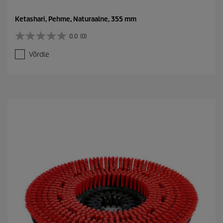
Ketashari, Pehme, Naturaalne, 355 mm
0.0
(0)
0
.
Võrdle
0
/
5
t
ä
h
e
s
t
.