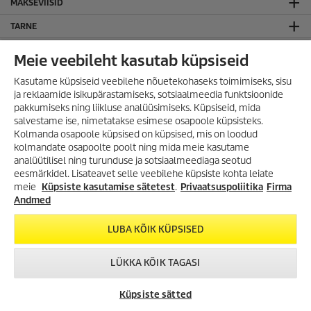
MAKSEVIISID
TARNE
LIITU KÄRCHER UUDISKIRJAGA!
Meie veebileht kasutab küpsiseid
JURIIDILINE TEAVE
Kasutame küpsiseid veebilehe nõuetekohaseks toimimiseks, sisu
Sisukaart
ja reklaamide isikupärastamiseks, sotsiaalmeedia funktsioonide
pakkumiseks ning liikluse analüüsimiseks. Küpsiseid, mida
Kodulehe kasutamise tingimused
salvestame ise, nimetatakse esimese osapoole küpsisteks.
Privaatsuspoliitika
Kolmanda osapoole küpsised on küpsised, mis on loodud
kolmandate osapoolte poolt ning mida meie kasutame
KÄRCHER OÜ
analüütilisel ning turunduse ja sotsiaalmeediaga seotud
VÕIMALUS SÄÄSTA
KONTAKT
eesmärkidel. Lisateavet selle veebilehe küpsiste kohta leiate
SUUREMALT KUI VAREM!
meie
Küpsiste kasutamise sätetest
.
Privaatsuspoliitika
Firma
ÜLDINFO
Lai valik tooteid kuni -35%!
Andmed
Survepesurid, aurupesurid,
JÄLGI MEID SOTSIAALMEEDIAS
tolmuimejad, tekstiilipesurid ja
LUBA KÕIK KÜPSISED
palju muud!
LÜKKA KÕIK TAGASI
TUTVU KAMPAANIA
TOOTEVALIKUGA!
Sisaldab käibemaksu.
VÕTA ÜHENDUST
KÄRCHER
CHAT
Küpsiste sätted
ESINDUSED
© 2026 Kärcher OÜ