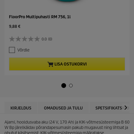
FloorPro Multipuhasti RM 756, 1l
C
9,88 €
u
r
0.0
(0)
0
r
.
e
Võrdle
0
n
/
t
5
p
LISA OSTUKORVI
t
r
ä
o
h
d
e
u
s
c
t
t
.
p
r
KIRJELDUS
OMADUSED JA TULU
SPETSIFIKATSIOONI
i
c
Ajami, hooldusvaba aku (24 V, 170 Ah) ja KIK-võtmesüsteemiga B 60
e
W Bp järelkäidav põrandapesumasin ​​pakub mugavust ning lihtsat ja
ohutut käsitsemist. KIK-võtmesüsteemiga määratakse