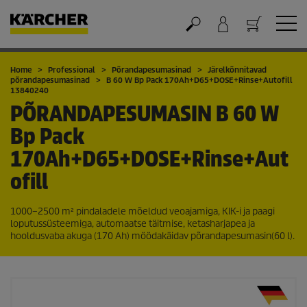
Ostukorv
Home
Professional
Põrandapesumasinad
Järelkõnnitavad
põrandapesumasinad
B 60 W Bp Pack 170Ah+D65+DOSE+Rinse+Autofill
13840240
PÕRANDAPESUMASIN
B 60 W
Bp Pack
170Ah+D65+DOSE+Rinse+Aut
ofill
1000–2500 m² pindaladele mõeldud veoajamiga, KIK-i ja paagi
loputussüsteemiga, automaatse täitmise, ketasharjapea ja
hooldusvaba akuga (170 Ah) möödakäidav põrandapesumasin​(60 l).