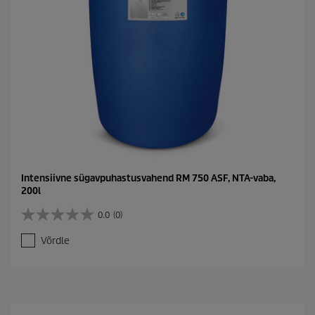
Intensiivne sügavpuhastusvahend RM 750 ASF, NTA-vaba,
200l
0.0
(0)
0
.
Võrdle
0
/
5
t
ä
h