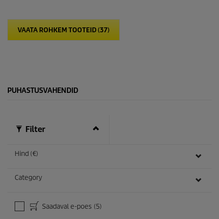
ä
h
e
VAATA ROHKEM TOOTEID (37)
s
t
.
PUHASTUSVAHENDID
Filter
Hind (€)
Category
Saadaval e-poes
(5)