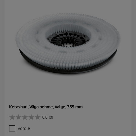
Ketashari, Väga pehme, Valge, 355 mm
0.0
(0)
0
.
Võrdle
0