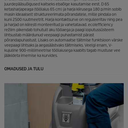
juurdepääsuõigused kaitseks ebaõige kasutamise eest. D 65
ketasharjapeaga (töölaius 65 cm) ja harja kiirusega 180 p/min sobib
masin ideaalselt struktureerimata põrandatele, mille pindala on
kuni 2500 ruutmeetrit. Harja kontaktsurve on reguleeritav ning pea
ja harjad on kiiresti monteeritud ja vahetatavad.
eco!efficiency
režiim pikendab tohutult aku tööaega ja paagi loputussüsteem
lihtsustab määrdunud veepaagi puhastamist pärast
põrandapuhastust. Lisaks on automaatse täitmise funktsioon värske
veepaagi lihtsaks ja aegasäästvaks täitmiseks. Veelgi enam, V-
kujuline 900-millimeetrise töölaiusega kaabits tagab mustuse vee
jääkideta imemise ka kurvides.
OMADUSED JA TULU