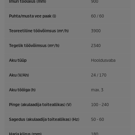
Imuri töölaius (mm)
900
Puhta/musta vee paak (l)
60 / 60
Teoreetiline töövõimsus (m²/h)
3900
Tegelik töövõimsus (m²/h)
2340
Aku tüüp
Hooldusvaba
Aku (V/Ah)
24 / 170
Aku tööiga (h)
max. 3
Pinge (akulaadija toiteallikas) (V)
100 - 240
Sagedus (akulaadija toiteallikas) (
Hz
)
50 - 60
Harja kiirus (rpm)
180