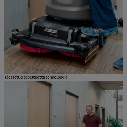
Tõestatud topeltketta tehnoloogia