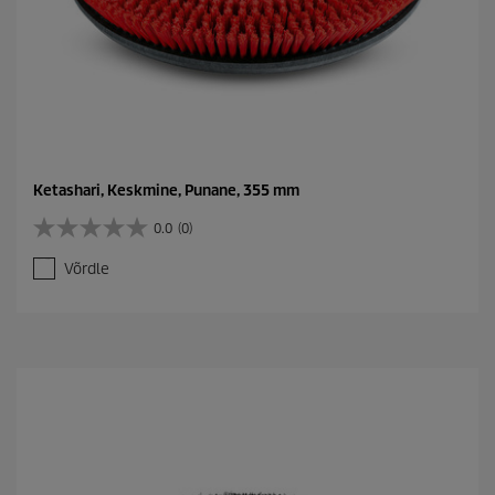
Ketashari, Keskmine, Punane, 355 mm
0.0
(0)
0
.
Võrdle
0
/
5
t
ä
h
e
s
t
.