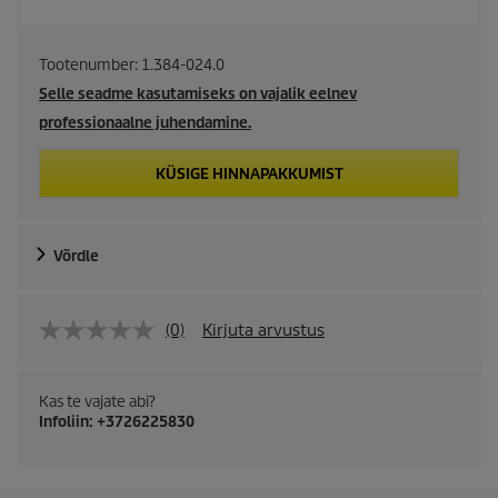
Tootenumber:
1.384-024.0
Selle seadme kasutamiseks on vajalik eelnev
professionaalne juhendamine.
KÜSIGE HINNAPAKKUMIST
Võrdle
(0)
Kirjuta arvustus
Kas te vajate abi?
Infoliin: +3726225830