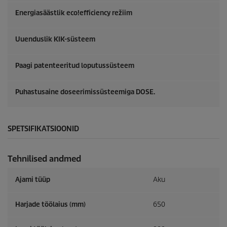
Energiasäästlik
eco!efficiency
režiim
Uuenduslik KIK-süsteem
Paagi patenteeritud loputussüsteem
Puhastusaine doseerimissüsteemiga DOSE.
SPETSIFIKATSIOONID
Tehnilised andmed
Ajami tüüp
Aku
Harjade töölaius (mm)
650