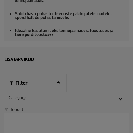
lennujaamades.
Sobib hästi puhastusteenuste pakkujatele, näiteks
spordihallide puhastamiseks
Ideaalne kasutamiseks lennujaamades, tööstuses ja
transporditööstuses
LISATARVIKUD
Filter
Category
41
Toodet