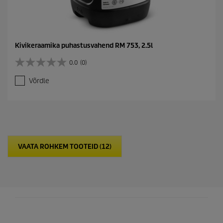
Kivikeraamika puhastusvahend RM 753, 2.5l
0.0
(0)
0
.
Võrdle
0
/
5
t
ä
h
e
VAATA ROHKEM TOOTEID (12)
s
t
.