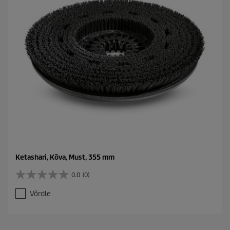
Ketashari, Kõva, Must, 355 mm
0.0
(0)
0
.
Võrdle
0
/
5
t