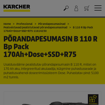
Ostukorv
Home
Professional
Põrandapesumasinad
Pealseistavad/pealistutavad põrandapesumasinad
B 110 R Bp Pack
170Ah+Dose+SSD+R75 11614230
PÕRANDAPESUMASIN
B 110 R
Bp Pack
170Ah+Dose+SSD+R75
Usaldusväärne pealistutav põrandapesumasin B 110 R, millel on
170 Ah aku, integreeritud akulaadija, külgmine puhastusseade ja
puhastusvahendi doseerimissüsteem Dose. Puhastatav pind: 5100
m2 tunnis.