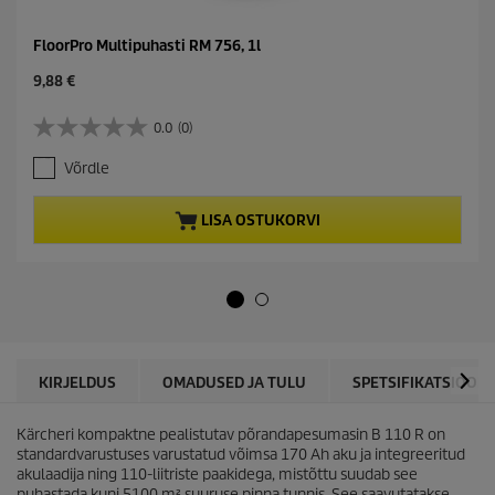
FloorPro Multipuhasti RM 756, 1l
C
9,88 €
u
r
0.0
(0)
0
r
.
e
Võrdle
0
n
/
t
5
p
LISA OSTUKORVI
t
r
ä
o
h
d
e
u
s
c
t
t
.
p
r
KIRJELDUS
OMADUSED JA TULU
SPETSIFIKATSIOONI
i
c
Kärcheri kompaktne pealistutav põrandapesumasin B 110 R on
e
standardvarustuses varustatud võimsa 170 Ah aku ja integreeritud
akulaadija ning 110-liitriste paakidega, mistõttu suudab see
puhastada kuni 5100 m² suuruse pinna tunnis. See saavutatakse