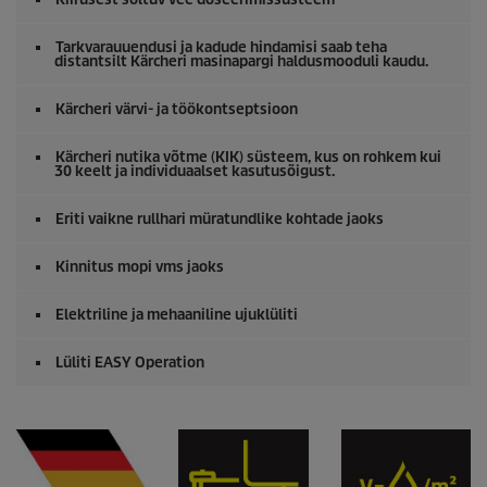
Tarkvarauuendusi ja kadude hindamisi saab teha
distantsilt Kärcheri masinapargi haldusmooduli kaudu.
Kärcheri värvi- ja töökontseptsioon
Kärcheri nutika võtme (KIK) süsteem, kus on rohkem kui
30 keelt ja individuaalset kasutusõigust.
Eriti vaikne rullhari müratundlike kohtade jaoks
Kinnitus mopi vms jaoks
Elektriline ja mehaaniline ujuklüliti
Lüliti EASY Operation