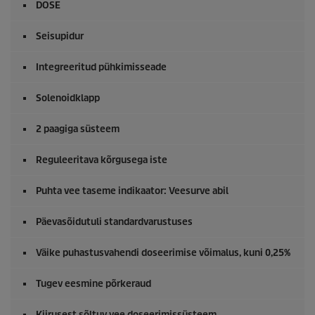
DOSE
Seisupidur
Integreeritud pühkimisseade
Solenoidklapp
2 paagiga süsteem
Reguleeritava kõrgusega iste
Puhta vee taseme indikaator: Veesurve abil
Päevasõidutuli standardvarustuses
Väike puhastusvahendi doseerimise võimalus, kuni 0,25%
Tugev eesmine põrkeraud
Kiirusest sõltuv vee doseerimissüsteem