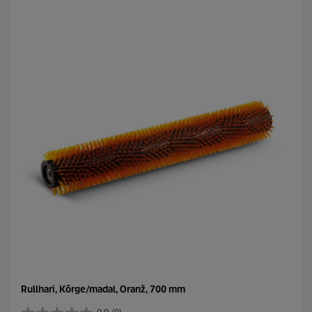
h
e
s
t
.
Rullhari, Kõrge/madal, Oranž, 700 mm