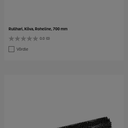
Rullhari, Kõva, Roheline, 700 mm
0.0
(0)
0
.
Võrdle
0
/
5
t
ä
h
e
s
t
.