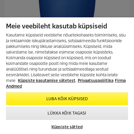
Meie veebileht kasutab küpsiseid
Kasutame küpsiseid veebilehe nõuetekohaseks toimimiseks, sisu
ja reklaamide isikupärastamiseks, sotsiaalmeedia funktsioonide
pakkumiseks ning liikluse analüüsimiseks. Küpsiseid, mida
salvestame ise, nimetatakse esimese osapoole küpsisteks.
Intensiivne sügavpuhastusvahend RM 750 ASF, NTA-vaba,
Kolmanda osapoole küpsised on küpsised, mis on loodud
200l
kolmandate osapoolte poolt ning mida meie kasutame
analüütilisel ning turunduse ja sotsiaalmeediaga seotud
0.0
(0)
0
VÕIMALUS SÄÄSTA
eesmärkidel. Lisateavet selle veebilehe küpsiste kohta leiate
.
SUUREMALT KUI VAREM!
meie
Küpsiste kasutamise sätetest
.
Privaatsuspoliitika
Firma
Võrdle
0
Lai valik tooteid kuni -35%!
Andmed
/
Survepesurid, aurupesurid,
5
tolmuimejad, tekstiilipesurid ja
LUBA KÕIK KÜPSISED
t
palju muud!
ä
h
LÜKKA KÕIK TAGASI
TUTVU KAMPAANIA
e
TOOTEVALIKUGA!
s
VÕTA ÜHENDUST
KÄRCHER
CHAT
t
Küpsiste sätted
ESINDUSED
.