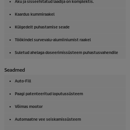
Aku ja sisseehitatud laadija on komplektis.
Kaardus kummiraakel
Külgedelt puhastamise seade
Töökindel survevalu-alumiiniumist raakel
Suletud ahelaga doseerimissüsteem puhastusvahendile
Seadmed
Auto-Fill
Paagi patenteeritud loputussüsteem
Võimas mootor
Automaatne vee seiskamissüsteem