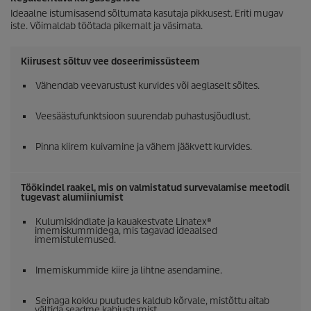
Ideaalne istumisasend sõltumata kasutaja pikkusest. Eriti mugav
iste. Võimaldab töötada pikemalt ja väsimata.
Kiirusest sõltuv vee doseerimissüsteem
Vähendab veevarustust kurvides või aeglaselt sõites.
Veesäästufunktsioon suurendab puhastusjõudlust.
Pinna kiirem kuivamine ja vähem jääkvett kurvides.
Töökindel raakel, mis on valmistatud survevalamise meetodil
tugevast alumiiniumist
Kulumiskindlate ja kauakestvate Linatex®
imemiskummidega, mis tagavad ideaalsed
imemistulemused.
Imemiskummide kiire ja lihtne asendamine.
Seinaga kokku puutudes kaldub kõrvale, mistõttu aitab
vältida seadme kahjustumist.