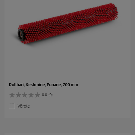
Rullhari, Keskmine, Punane, 700 mm
0.0
(0)
0
.
Võrdle
0
/
5
t
ä