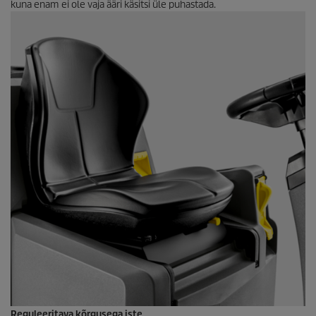
kuna enam ei ole vaja ääri käsitsi üle puhastada.
Reguleeritava kõrgusega iste