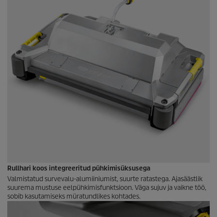
Rullhari koos integreeritud pühkimisüksusega
Valmistatud survevalu-alumiiniumist, suurte ratastega. Ajasäästlik
suurema mustuse eelpühkimisfunktsioon. Väga sujuv ja vaikne töö,
sobib kasutamiseks müratundlikes kohtades.