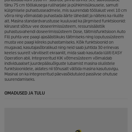
tänu 75 cm töölaiusega rullharjale ja pühkimisüksusele, samuti
külgmisele puhastusseadmele, mis suurendab töölaiust veel 10 cm
võrra ning võimaldab puhastada äärte lähedalt ja näiteks ka riiulite
alt. Masina standardvarustusse kuuluvad ka järgmised funktsioonid:
kiirusest sõltuv vee doseerimissüsteem, ressursisäästlik
puhastusvahendi doseerimissüsteem Dose, täitmisfunktsioon Auto
Fill puhta vee paagi ajasäästlikuks täitmiseks ning loputussüsteem
musta vee paagi kiireks puhastamiseks. Kõik funktsioonid on
mugavad, kasutajasõbralikud ning neid saab juhtida 30 erinevas
keeles suurelt värviliselt ekraanilt, mida saab kasutada lüliti EASY
Operation abil. Integreeritud KIK võtmesüsteem võimaldab
individuaalset juurdepääsuõiguste lubamist masina olulistele
funktsioonidele, aidates nii tõhusalt vältida masina kasutusvigu.
Masinal on ka integreeritud päevasõidutuled passiivse ohutuse
suurendamiseks.
OMADUSED JA TULU