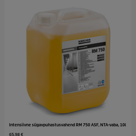
Intensiivne sügavpuhastusvahend RM 750 ASF, NTA-vaba, 10l
C
65,98 €