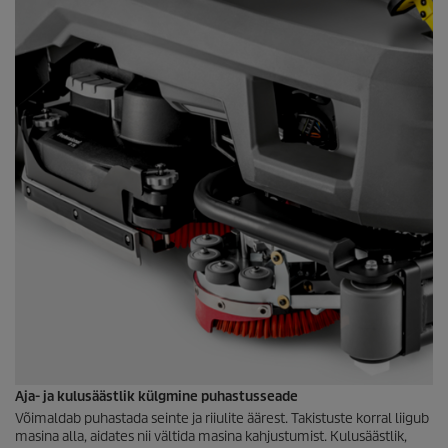
Aja- ja kulusäästlik külgmine puhastusseade
Võimaldab puhastada seinte ja riiulite äärest. Takistuste korral liigub
masina alla, aidates nii vältida masina kahjustumist. Kulusäästlik,