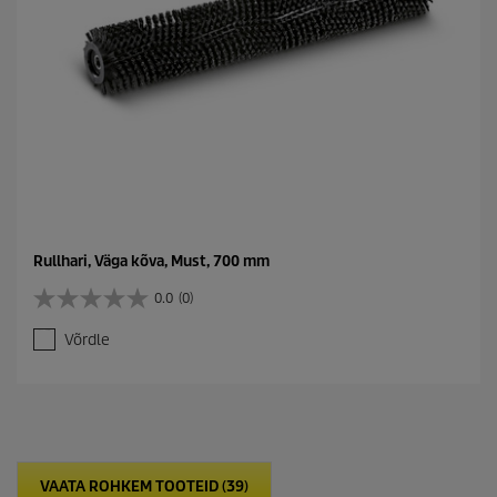
Rullhari, Väga kõva, Must, 700 mm
0.0
(0)
0
.
Võrdle
0
/
5
t
ä
h
e
VAATA ROHKEM TOOTEID (39)
s