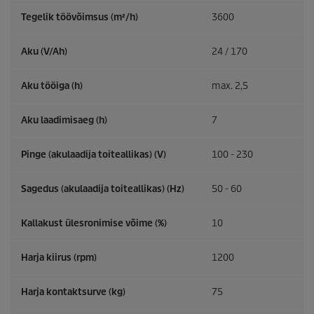
Tegelik töövõimsus (m²/h)
3600
Aku (V/Ah)
24 / 170
Aku tööiga (h)
max. 2,5
Aku laadimisaeg (h)
7
Pinge (akulaadija toiteallikas) (V)
100 - 230
Sagedus (akulaadija toiteallikas) (
Hz
)
50 - 60
Kallakust ülesronimise võime (%)
10
Harja kiirus (rpm)
1200
Harja kontaktsurve (kg)
75