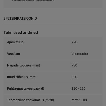
SPETSIFIKATSIOONID
Tehnilised andmed
Ajami tüüp
Aku
Veoajam
Veomootor
Harjade töölaius (mm)
750
Imuri töölaius (mm)
950
Puhta/musta vee paak (l)
110 / 110
Teoreetiline töövõimsus (m²/h)
max. 5100