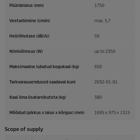
Püürdelaius (mm)
1750
Veetarbimine (l/min)
max. 5,7
Helirõhutase (dB(A))
59
Nimivõimsus (W)
up to 2350
Maksimaalne lubatud kogukaal (kg)
650
Tarkvarauuendused saadaval kuni
2032-01-01
Kaal ilma lisatarvikuteta (kg)
380
Mõõdud (pikkus x laius x kõrgus) (mm)
1695 x 975 x 1315
Scope of supply