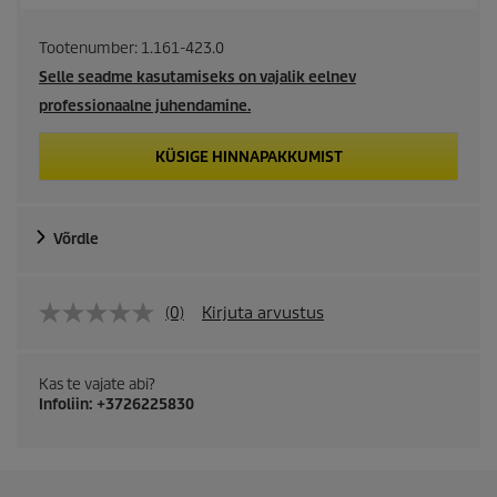
Tootenumber:
1.161-423.0
Selle seadme kasutamiseks on vajalik eelnev
professionaalne juhendamine.
KÜSIGE HINNAPAKKUMIST
Võrdle
(0)
Kirjuta arvustus
Kas te vajate abi?
Infoliin: +3726225830