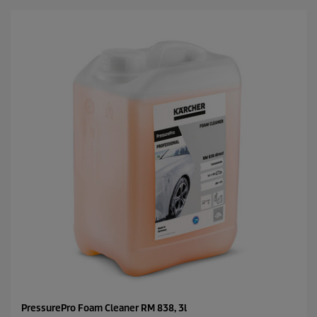
s
c
t
t
.
p
r
i
c
e
PressurePro Foam Cleaner RM 838, 3l