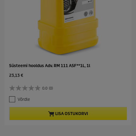
Süsteemi hooldus Adv. RM 111 ASF**1L, 1l
C
23,13 €
u
r
0.0
(0)
0
r
.
e
Võrdle
0
n
/
t
5
p
LISA OSTUKORVI
t
r
ä
o
h
d
e
u