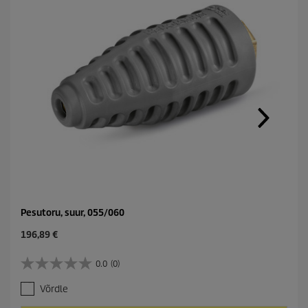
Pesutoru, suur, 055/060
C
196,89 €
u
r
0.0
(0)
0
r
.
e
Võrdle
0
n
/