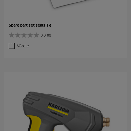
Spare part set seals TR
0.0
(0)
0
.
Võrdle
0
/
5
t
ä
h
e
s
t
.