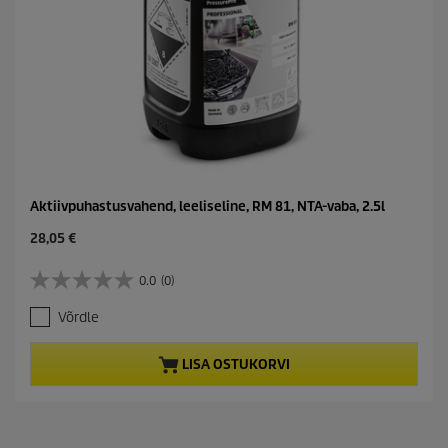
Aktiivpuhastusvahend, leeliseline, RM 81, NTA-vaba, 2.5l
C
28,05 €
u
r
0.0
(0)
0
r
.
e
Võrdle
0
n
/
t
5
p
LISA OSTUKORVI
t
r
ä
o
h
d
e
u