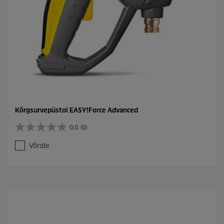
Kõrgsurvepüstol EASY!Force Advanced
0.0
(0)
0
.
Võrdle
0
/
5
t
ä
h
e
s
t