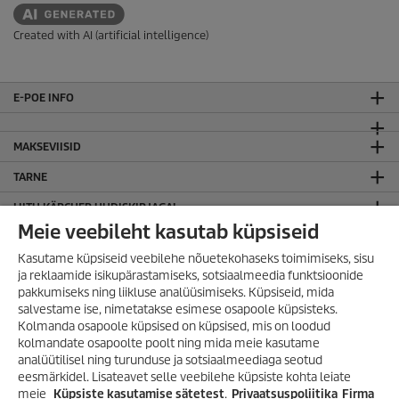
Created with AI (artificial intelligence)
E-POE INFO
MAKSEVIISID
TARNE
LIITU KÄRCHER UUDISKIRJAGA!
Meie veebileht kasutab küpsiseid
JURIIDILINE TEAVE
Kasutame küpsiseid veebilehe nõuetekohaseks toimimiseks, sisu
Sisukaart
ja reklaamide isikupärastamiseks, sotsiaalmeedia funktsioonide
Kodulehe kasutamise tingimused
pakkumiseks ning liikluse analüüsimiseks. Küpsiseid, mida
Privaatsuspoliitika
salvestame ise, nimetatakse esimese osapoole küpsisteks.
Kolmanda osapoole küpsised on küpsised, mis on loodud
KÄRCHER OÜ
kolmandate osapoolte poolt ning mida meie kasutame
analüütilisel ning turunduse ja sotsiaalmeediaga seotud
KONTAKT
VÕIMALUS SÄÄSTA
eesmärkidel. Lisateavet selle veebilehe küpsiste kohta leiate
SUUREMALT KUI VAREM!
meie
Küpsiste kasutamise sätetest
.
Privaatsuspoliitika
Firma
ÜLDINFO