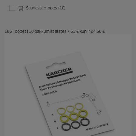
Saadaval e-poes
(10)
186
Toodet
|
10
pakkumist alates
7,61 €
kuni
424,66 €