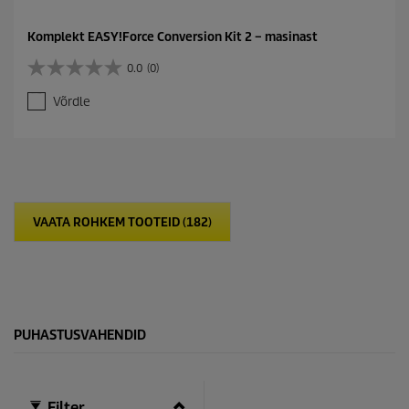
Komplekt EASY!Force Conversion Kit 2 – masinast
0.0
(0)
0
.
Võrdle
0
/
5
t
ä
h
e
VAATA ROHKEM TOOTEID (182)
s
t
.
PUHASTUSVAHENDID
Filter