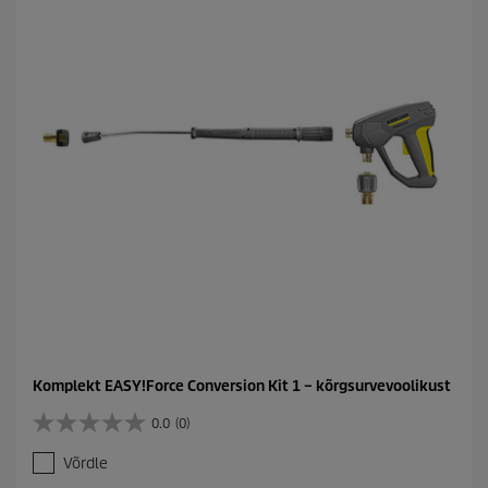
.
Komplekt EASY!Force Conversion Kit 1 – kõrgsurvevoolikust
0.0
(0)
0
.
Võrdle
0