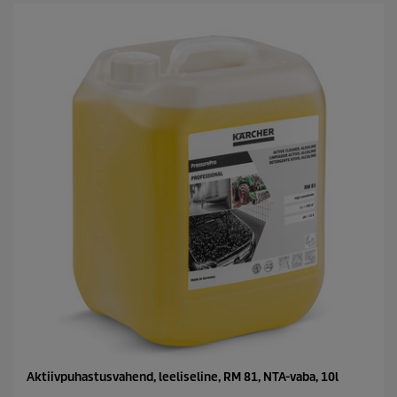
s
c
t
t
.
p
r
i
c
e
Aktiivpuhastusvahend, leeliseline, RM 81, NTA-vaba, 10l