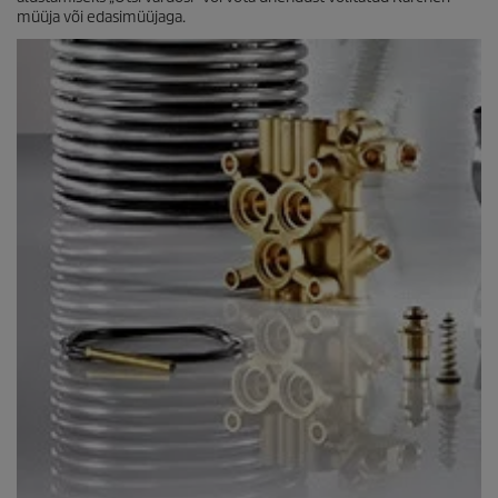
müüja või edasimüüjaga.