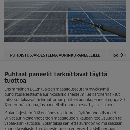
PUHDISTUSJÄRJESTELMÄ AURINKOPANEELEILLE
iSolar
400
Puhtaat paneelit tarkoittavat täyttä
tuottoa
Ensimmäinen DLG:n (Saksan maatalousseuran) hyväksymä
puhdistusjärjestelmä aurinkosähköjärjestelmille! Kärcherin fiksut
ratkaisut takaavat tinkimättömän puhtaat aurinkopaneelit ja jopa 20
% enemmän tehoa, jos paneeli oli ennen pesua hyvin likainen.
iSolar
-järjestelmällä on lähes rajattomat käyttömahdollisuudet.
Olivat aurinkokennot sitten maatalouden, kaupan, teollisuuden tai
vapaa-ajan käytössä,
iSolar
takaa sen, että auringon voima saadaan
kunnolla valjastettua. Järjestelmä on erityisen hyödyllinen, jos