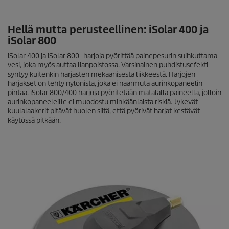
Hellä mutta perusteellinen:
iSolar
400 ja
iSolar
800
iSolar
400 ja
iSolar
800 -harjoja pyörittää painepesurin suihkuttama
vesi, joka myös auttaa lianpoistossa. Varsinainen puhdistusefekti
syntyy kuitenkin harjasten mekaanisesta liikkeestä. Harjojen
harjakset on tehty nylonista, joka ei naarmuta aurinkopaneelin
pintaa.
iSolar
800/400 harjoja pyöritetään matalalla paineella, jolloin
aurinkopaneeleille ei muodostu minkäänlaista riskiä. Jykevät
kuulalaakerit pitävät huolen siitä, että pyörivät harjat kestävät
käytössä pitkään.