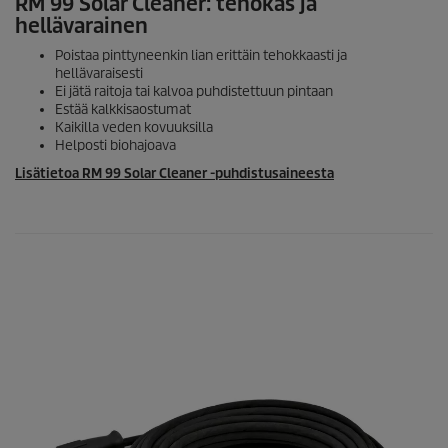
RM 99 Solar Cleaner: tehokas ja
hellävarainen
Poistaa pinttyneenkin lian erittäin tehokkaasti ja
hellävaraisesti
Ei jätä raitoja tai kalvoa puhdistettuun pintaan
Estää kalkkisaostumat
Kaikilla veden kovuuksilla
Helposti biohajoava
Lisätietoa RM 99 Solar Cleaner -puhdistusaineesta