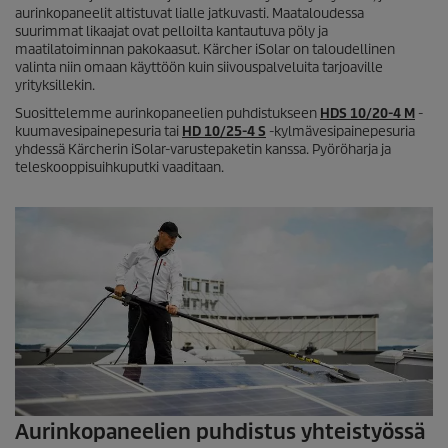
aurinkopaneelit altistuvat lialle jatkuvasti. Maataloudessa
suurimmat likaajat ovat pelloilta kantautuva pöly ja
maatilatoiminnan pakokaasut. Kärcher
iSolar
on taloudellinen
valinta niin omaan käyttöön kuin siivouspalveluita tarjoaville
yrityksillekin.
Suosittelemme aurinkopaneelien puhdistukseen
HDS 10/20-4 M
-
kuumavesipainepesuria tai
HD 10/25-4 S
-kylmävesipainepesuria
yhdessä Kärcherin
iSolar
-varustepaketin kanssa. Pyöröharja ja
teleskooppisuihkuputki vaaditaan.
Aurinkopaneelien puhdistus yhteistyössä