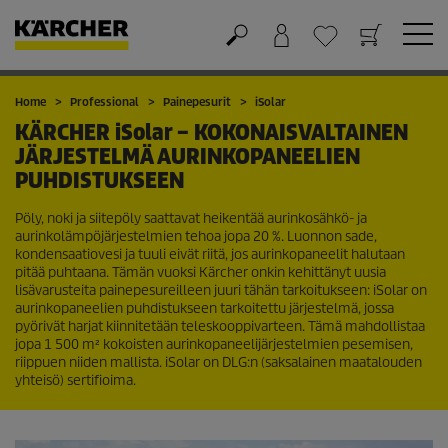
Ostoskori
Suosikit
Home
Professional
Painepesurit
iSolar
KÄRCHER
iSolar
– KOKONAISVALTAINEN
JÄRJESTELMÄ AURINKOPANEELIEN
PUHDISTUKSEEN
Pöly, noki ja siitepöly saattavat heikentää aurinkosähkö- ja
aurinkolämpöjärjestelmien tehoa jopa 20 %. Luonnon sade,
kondensaatiovesi ja tuuli eivät riitä, jos aurinkopaneelit halutaan
pitää puhtaana. Tämän vuoksi Kärcher onkin kehittänyt uusia
lisävarusteita painepesureilleen juuri tähän tarkoitukseen:
iSolar
on
aurinkopaneelien puhdistukseen tarkoitettu järjestelmä, jossa
pyörivät harjat kiinnitetään teleskooppivarteen. Tämä mahdollistaa
jopa 1 500 m² kokoisten aurinkopaneelijärjestelmien pesemisen,
riippuen niiden mallista.
iSolar
on DLG:n (saksalainen maatalouden
yhteisö) sertifioima.