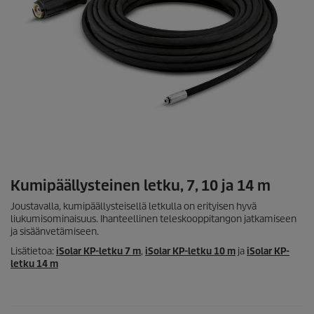
Kumipäällysteinen letku, 7, 10 ja 14 m
Joustavalla, kumipäällysteisellä letkulla on erityisen hyvä
liukumisominaisuus. Ihanteellinen teleskooppitangon jatkamiseen
ja sisäänvetämiseen.
Lisätietoa:
iSolar
KP-letku 7 m
,
iSolar
KP-letku 10 m
ja
iSolar
KP-
letku 14 m