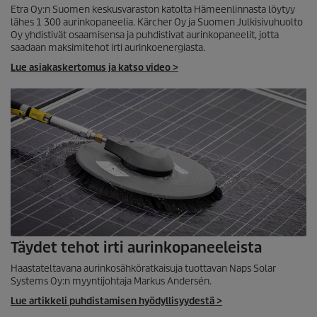
Etra Oy:n Suomen keskusvaraston katolta Hämeenlinnasta löytyy
lähes 1 300 aurinkopaneelia. Kärcher Oy ja Suomen Julkisivuhuolto
Oy yhdistivät osaamisensa ja puhdistivat aurinkopaneelit, jotta
saadaan maksimitehot irti aurinkoenergiasta.
Lue asiakaskertomus ja katso video >
Täydet tehot irti aurinkopaneeleista
Haastateltavana aurinkosähköratkaisuja tuottavan Naps Solar
Systems Oy:n myyntijohtaja Markus Andersén.
Lue artikkeli puhdistamisen hyödyllisyydestä >