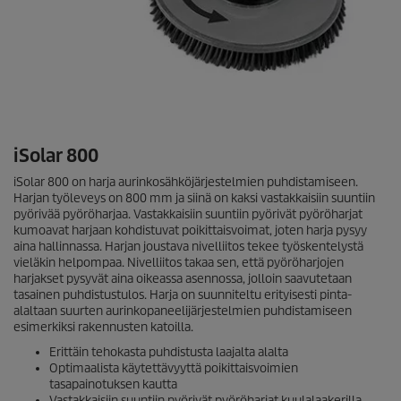
iSolar
800
iSolar
800 on harja aurinkosähköjärjestelmien puhdistamiseen.
Harjan työleveys on 800 mm ja siinä on kaksi vastakkaisiin suuntiin
pyörivää pyöröharjaa. Vastakkaisiin suuntiin pyörivät pyöröharjat
kumoavat harjaan kohdistuvat poikittaisvoimat, joten harja pysyy
aina hallinnassa. Harjan joustava nivelliitos tekee työskentelystä
vieläkin helpompaa. Nivelliitos takaa sen, että pyöröharjojen
harjakset pysyvät aina oikeassa asennossa, jolloin saavutetaan
tasainen puhdistustulos. Harja on suunniteltu erityisesti pinta-
alaltaan suurten aurinkopaneelijärjestelmien puhdistamiseen
esimerkiksi rakennusten katoilla.
Erittäin tehokasta puhdistusta laajalta alalta
Optimaalista käytettävyyttä poikittaisvoimien
tasapainotuksen kautta
Vastakkaisiin suuntiin pyörivät pyöröharjat kuulalaakerilla