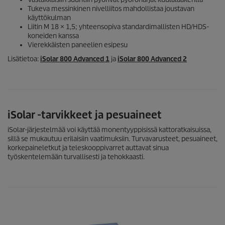
Tukeva messinkinen nivelliitos mahdollistaa joustavan
käyttökulman
Liitin M 18 × 1,5; yhteensopiva standardimallisten HD/HDS-
koneiden kanssa
Vierekkäisten paneelien esipesu
Lisätietoa:
iSolar
800 Advanced 1
ja
iSolar
800 Advanced 2
iSolar
-tarvikkeet ja pesuaineet
iSolar
-järjestelmää voi käyttää monentyyppisissä kattoratkaisuissa,
sillä se mukautuu erilaisiin vaatimuksiin. Turvavarusteet, pesuaineet,
korkepaineletkut ja teleskooppivarret auttavat sinua
työskentelemään turvallisesti ja tehokkaasti.