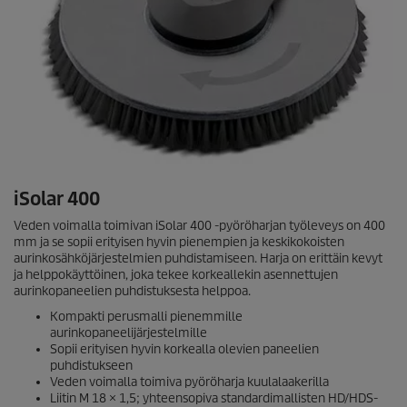
iSolar
400
Veden voimalla toimivan
iSolar
400 -pyöröharjan työleveys on 400
mm ja se sopii erityisen hyvin pienempien ja keskikokoisten
aurinkosähköjärjestelmien puhdistamiseen. Harja on erittäin kevyt
ja helppokäyttöinen, joka tekee korkeallekin asennettujen
aurinkopaneelien puhdistuksesta helppoa.
Kompakti perusmalli pienemmille
aurinkopaneelijärjestelmille
Sopii erityisen hyvin korkealla olevien paneelien
puhdistukseen
Veden voimalla toimiva pyöröharja kuulalaakerilla
Liitin M 18 × 1,5; yhteensopiva standardimallisten HD/HDS-