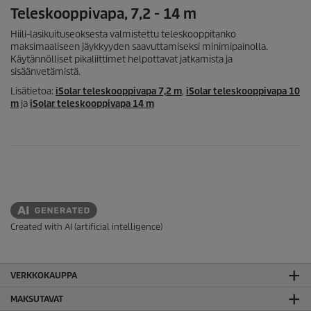
Teleskooppivapa, 7,2 - 14 m
Hiili-lasikuituseoksesta valmistettu teleskooppitanko
maksimaaliseen jäykkyyden saavuttamiseksi minimipainolla.
Käytännölliset pikaliittimet helpottavat jatkamista ja
sisäänvetämistä.
Lisätietoa:
iSolar
teleskooppivapa 7,2 m
,
iSolar
teleskooppivapa 10
m
ja
iSolar
teleskooppivapa 14 m
Created with AI (artificial intelligence)
VERKKOKAUPPA
MAKSUTAVAT