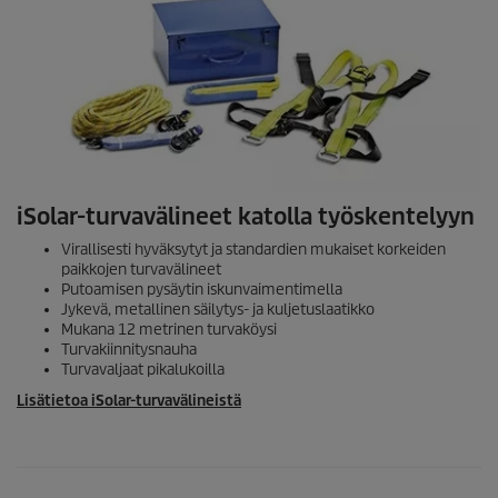
iSolar
-turvavälineet katolla työskentelyyn
Virallisesti hyväksytyt ja standardien mukaiset korkeiden
paikkojen turvavälineet
Putoamisen pysäytin iskunvaimentimella
Jykevä, metallinen säilytys- ja kuljetuslaatikko
Mukana 12 metrinen turvaköysi
Turvakiinnitysnauha
Turvavaljaat pikalukoilla
Lisätietoa
iSolar
-turvavälineistä