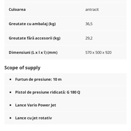
Culoarea
antracit
Greutate cu ambalaj (kg)
36,5
Greutate fără accesorii (kg)
29,2
Dimensiuni (L x l x î) (mm)
570 x 500 x 920
Scope of supply
Furtun de presiune: 10 m
Pistol de presiune ridicată: G 180 Q
Lance Vario Power Jet
Lance cu jet rotativ