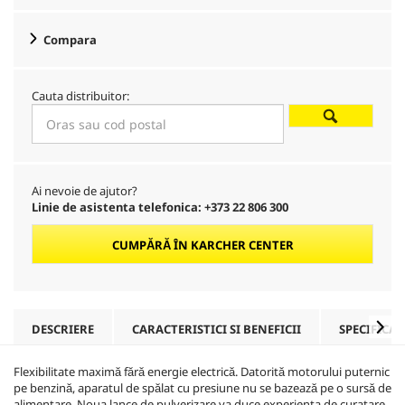
Compara
Cauta distribuitor:
Ai nevoie de ajutor?
Linie de asistenta telefonica: +373 22 806 300
CUMPĂRĂ ÎN KARCHER CENTER
DESCRIERE
CARACTERISTICI SI BENEFICII
SPECIFICAȚ
Flexibilitate maximă fără energie electrică. Datorită motorului puternic
pe benzină, aparatul de spălat cu presiune nu se bazează pe o sursă de
alimentare. Noua lance de pulverizare va duce experienta de curatare