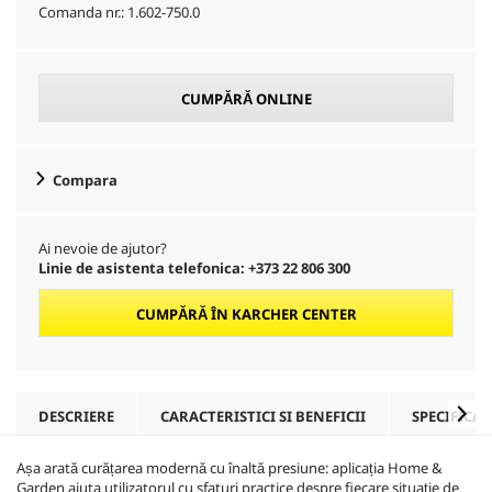
Comanda nr.:
1.602-750.0
CUMPĂRĂ ONLINE
Compara
Ai nevoie de ajutor?
Linie de asistenta telefonica: +373 22 806 300
CUMPĂRĂ ÎN KARCHER CENTER
DESCRIERE
CARACTERISTICI SI BENEFICII
SPECIFICAȚ
Așa arată curățarea modernă cu înaltă presiune: aplicația Home &
Garden ajuta utilizatorul cu sfaturi practice despre fiecare situație de