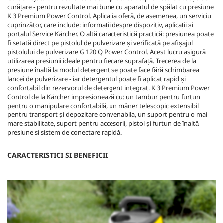
curățare - pentru rezultate mai bune cu aparatul de spălat cu presiune
K 3 Premium Power Control. Aplicația oferă, de asemenea, un serviciu
cuprinzător, care include: informații despre dispozitiv, aplicații și
portalul Service Kärcher. O altă caracteristică practică: presiunea poate
fi setată direct pe pistolul de pulverizare și verificată pe afișajul
pistolului de pulverizare G 120 Q Power Control. Acest lucru asigură
utilizarea presiunii ideale pentru fiecare suprafață. Trecerea de la
presiune înaltă la modul detergent se poate face fără schimbarea
lancei de pulverizare - iar detergentul poate fi aplicat rapid și
confortabil din rezervorul de detergent integrat. K 3 Premium Power
Control de la Kärcher impresionează cu: un tambur pentru furtun
pentru o manipulare confortabilă, un mâner telescopic extensibil
pentru transport și depozitare convenabila, un suport pentru o mai
mare stabilitate, suport pentru accesorii, pistol și furtun de înaltă
presiune si sistem de conectare rapidă.
CARACTERISTICI SI BENEFICII