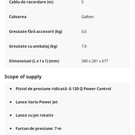
Cablu de racordare (m)
5
Culoarea
Galben
Greutate fără accesorii (kg)
5,6
Greutate cu ambalaj (kg)
7,9
Dimensiuni (L x l x î) (mm)
340 x 281 x 677
Scope of supply
Pistol de presiune ridicată: G 120 Q Power Control
Lance Vario Power Jet
Lance cu jet rotativ
Furtun de presiune: 7 m