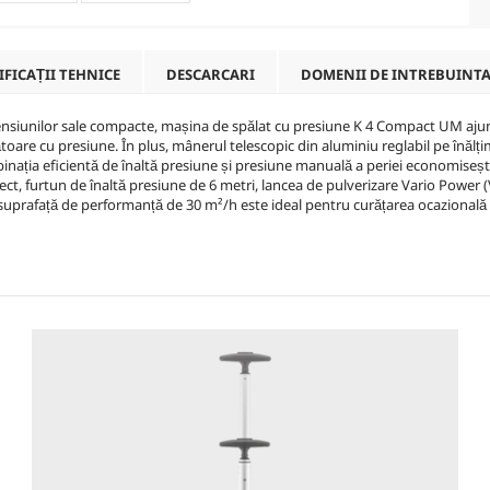
IFICAȚII TEHNICE
DESCARCARI
DOMENII DE INTREBUINT
imensiunilor sale compacte, mașina de spălat cu presiune K 4 Compact UM aju
ătoare cu presiune. În plus, mânerul telescopic din aluminiu reglabil pe înăl
inația eficientă de înaltă presiune și presiune manuală a periei economisește
ect
, furtun de înaltă presiune de 6 metri, lancea de pulverizare Vario Power (V
suprafață de performanță de 30 m²/h este ideal pentru curățarea ocazională 