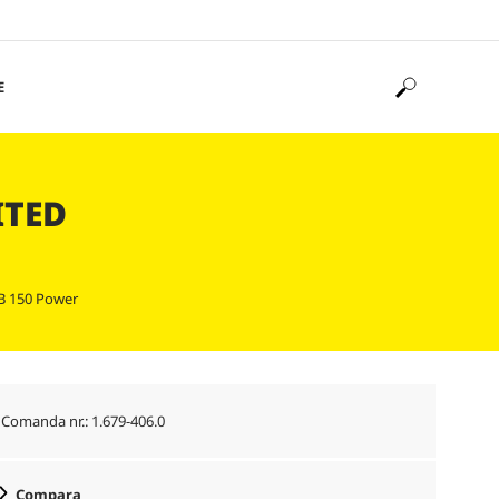
E
ITED
WB 150 Power
Comanda nr.:
1.679-406.0
Compara