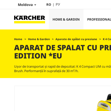
Moldova
RO
РУ
HOME & GARDEN
PROFESSIONA
Home
Home & Garden
Aparate de spălat cu presiune
K 4 C
APARAT DE SPALAT CU PR
EDITION *EU
Ușor de transportat și rapid de depozitat: K 4 Compact UM cu mân
Brush. Performanță în suprafață de 30 m²/h.