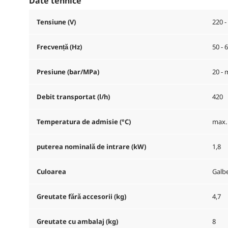
Date tehnice
Tensiune (V)
220 -
Frecvență (
Hz
)
50 - 
Presiune (bar/MPa)
20 - 
Debit transportat (l/h)
420
Temperatura de admisie (°C)
max.
puterea nominală de intrare (kW)
1,8
Culoarea
Galb
Greutate fără accesorii (kg)
4,7
Greutate cu ambalaj (kg)
8