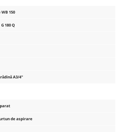
e WB 150
: G 180 Q
rădină A3/4"
parat
urtun de aspirare