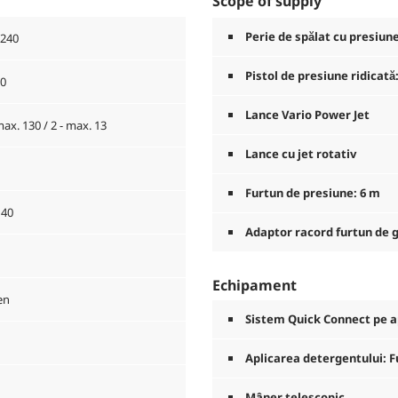
Scope of supply
Perie de spălat cu presiun
 240
Pistol de presiune ridicată
60
Lance Vario Power Jet
max. 130 / 2 - max. 13
Lance cu jet rotativ
Furtun de presiune: 6 m
 40
Adaptor racord furtun de g
Echipament
en
Sistem
Quick Connect
pe a
Aplicarea detergentului: F
Mâner telescopic