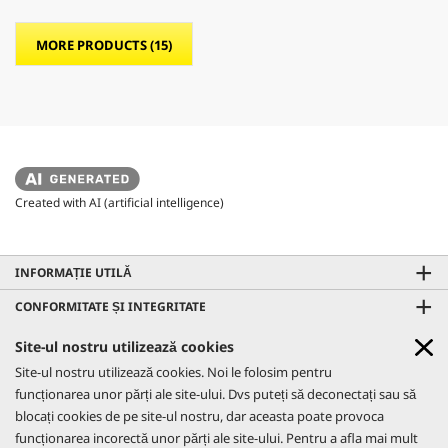
MORE PRODUCTS (15)
Created with AI (artificial intelligence)
INFORMAȚIE UTILĂ
CONFORMITATE ȘI INTEGRITATE
CONTACTE
Site-ul nostru utilizează cookies
GO!FURTHER PROMO
Site-ul nostru utilizează cookies. Noi le folosim pentru
REȚELE SOCIALE
Află mai multe
funcționarea unor părți ale site-ului. Dvs puteți să deconectați sau să
CO₂- NEUTRAL WEBSITE
blocați cookies de pe site-ul nostru, dar aceasta poate provoca
AFLĂ MAI MULTE
funcționarea incorectă unor părți ale site-ului. Pentru a afla mai mult