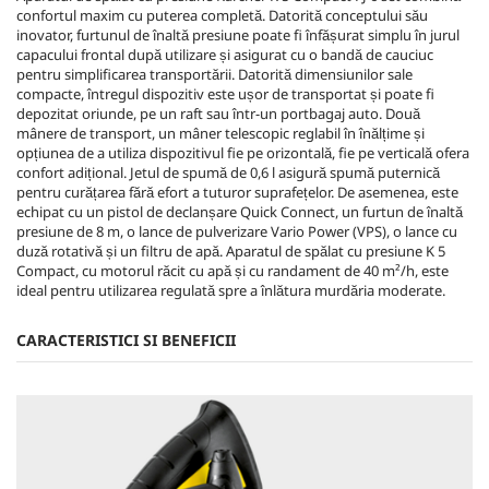
confortul maxim cu puterea completă. Datorită conceptului său
inovator, furtunul de înaltă presiune poate fi înfășurat simplu în jurul
capacului frontal după utilizare și asigurat cu o bandă de cauciuc
pentru simplificarea transportării. Datorită dimensiunilor sale
compacte, întregul dispozitiv este ușor de transportat și poate fi
depozitat oriunde, pe un raft sau într-un portbagaj auto. Două
mânere de transport, un mâner telescopic reglabil în înălțime și
opțiunea de a utiliza dispozitivul fie pe orizontală, fie pe verticală ofera
confort adițional. Jetul de spumă de 0,6 l asigură spumă puternică
pentru curățarea fără efort a tuturor suprafețelor. De asemenea, este
echipat cu un pistol de declanșare
Quick Connect
, un furtun de înaltă
presiune de 8 m, o lance de pulverizare Vario Power (VPS), o lance cu
duză rotativă și un filtru de apă. Aparatul de spălat cu presiune K 5
Compact, cu motorul răcit cu apă și cu randament de 40 m²/h, este
ideal pentru utilizarea regulată spre a înlătura murdăria moderate.
CARACTERISTICI SI BENEFICII