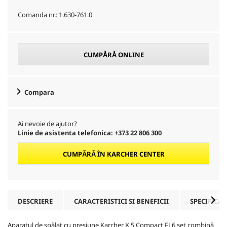
Comanda nr.:
1.630-761.0
CUMPĂRĂ ONLINE
Compara
Ai nevoie de ajutor?
Linie de asistenta telefonica: +373 22 806 300
CUMPĂRĂ ÎN KARCHER CENTER
DESCRIERE
CARACTERISTICI SI BENEFICII
SPECIFICAȚ
Aparatul de spălat cu presiune Karcher K 5 Compact FJ 6 set combină