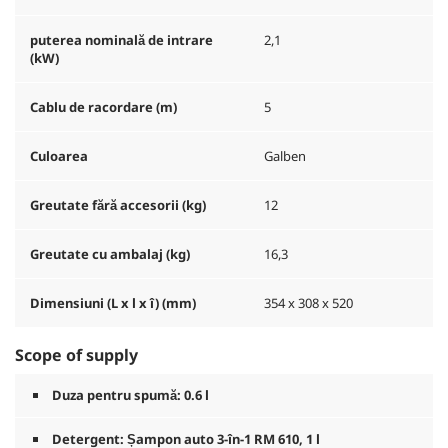
puterea nominală de intrare
2,1
(kW)
Cablu de racordare (m)
5
Culoarea
Galben
Greutate fără accesorii (kg)
12
Greutate cu ambalaj (kg)
16,3
Dimensiuni (L x l x î) (mm)
354 x 308 x 520
Scope of supply
Duza pentru spumă: 0.6 l
Detergent: Șampon auto 3-în-1 RM 610, 1 l