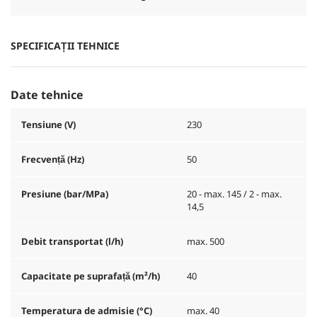
SPECIFICAȚII TEHNICE
Date tehnice
Tensiune (V)
230
Frecvență (
Hz
)
50
Presiune (bar/MPa)
20 - max. 145 / 2 - max.
14,5
Debit transportat (l/h)
max. 500
Capacitate pe suprafață (m²/h)
40
Temperatura de admisie (°C)
max. 40