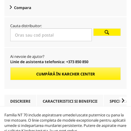
Compara
Cauta distribuitor:
Ai nevoie de ajutor?
Linie de asistenta telefonica: +373 850 850
CUMPĂRĂ ÎN KARCHER CENTER
DESCRIERE
CARACTERISTICI SI BENEFICII
SPECIFICAȚ
Familia NT 70 include aspiratoare umede/uscate puternice cu pana la
trei motoare. O linie completa de modele exceptionale pentru aplicatii
umede si indepartarea murdariei persistente. Putere de aspiratie mare
si calitate Kärcher testata, la un pret redus.