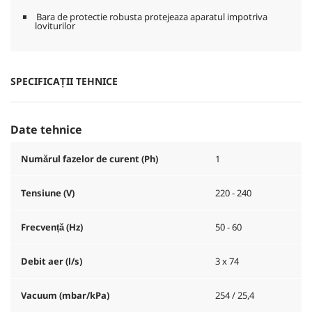
Bara de protectie robusta protejeaza aparatul impotriva
loviturilor
SPECIFICAȚII TEHNICE
Date tehnice
Numărul fazelor de curent (Ph)
1
Tensiune (V)
220 - 240
Frecvență (
Hz
)
50 - 60
Debit aer (l/s)
3 x 74
Vacuum (mbar/kPa)
254 / 25,4