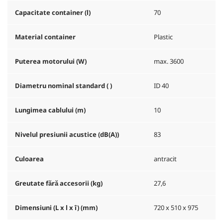
Capacitate container (l)
70
Material container
Plastic
Puterea motorului (W)
max. 3600
Diametru nominal standard ( )
ID 40
Lungimea cablului (m)
10
Nivelul presiunii acustice (dB(A))
83
Culoarea
antracit
Greutate fără accesorii (kg)
27,6
Dimensiuni (L x l x î) (mm)
720 x 510 x 975