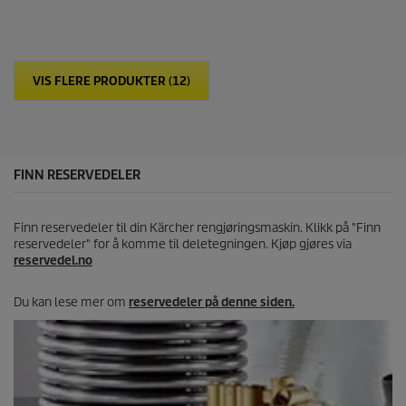
v
5
s
t
j
VIS FLERE PRODUKTER (12)
e
r
n
e
r
.
FINN RESERVEDELER
Finn reservedeler til din Kärcher rengjøringsmaskin. Klikk på "Finn
reservedeler" for å komme til deletegningen. Kjøp gjøres via
reservedel.no
Du kan lese mer om
reservedeler på denne siden.