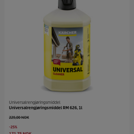
Universalrengjøringsmiddel
Universalrengjøringsmiddel RM 626, 1l
O
229,00 NOK
l
S
-25%
d
a
p
C
171,75 NOK