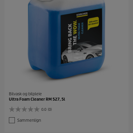
5
e
o
m
t
a
l
e
r
Bilvask og bilpleie
Ultra Foam Cleaner RM 527, 5l
0.0
(0)
0
.
Sammenlign
0
a