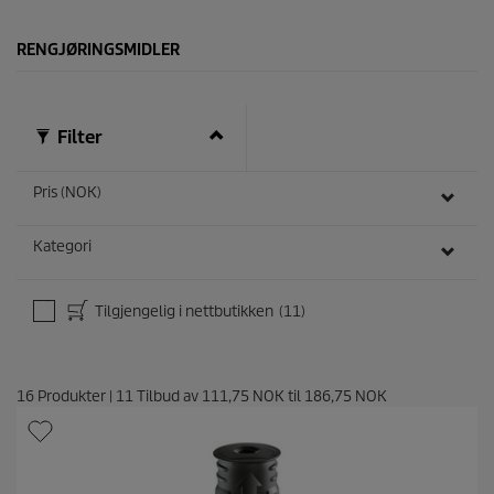
.
9
RENGJØRINGSMIDLER
o
m
t
a
l
Filter
e
r
Pris (NOK)
Kategori
Tilgjengelig i nettbutikken
(11)
16
Produkter
|
11
Tilbud av
111,75 NOK
til
186,75 NOK