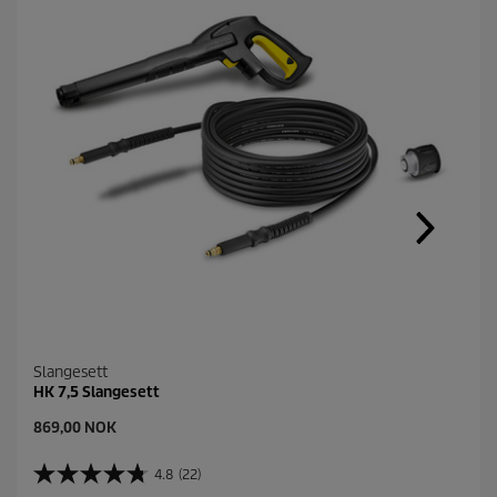
Slangesett
HK 7,5 Slangesett
C
869,00 NOK
u
r
4.8
(22)
4
r