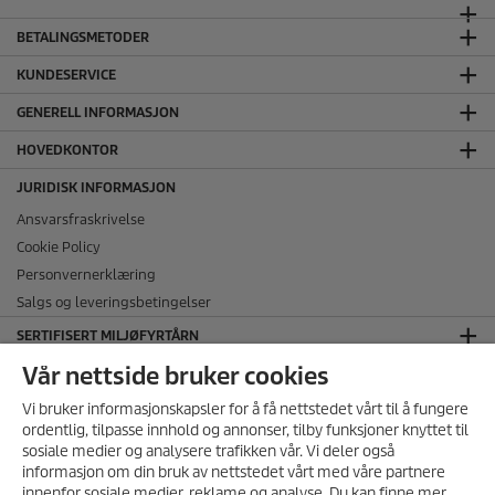
BETALINGSMETODER
KUNDESERVICE
GENERELL INFORMASJON
HOVEDKONTOR
JURIDISK INFORMASJON
Ansvarsfraskrivelse
Cookie Policy
Personvernerklæring
Salgs og leveringsbetingelser
SERTIFISERT MILJØFYRTÅRN
Vår nettside bruker cookies
FØLG OSS I SOSIALE MEDIER
Vi bruker informasjonskapsler for å få nettstedet vårt til å fungere
ordentlig, tilpasse innhold og annonser, tilby funksjoner knyttet til
sosiale medier og analysere trafikken vår. Vi deler også
informasjon om din bruk av nettstedet vårt med våre partnere
MELD DEG PÅ VÅRT
innenfor sosiale medier, reklame og analyse. Du kan finne mer