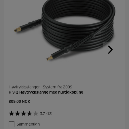
Høytrykksslanger - System fra 2009
H 9 Q Høytrykkslange med hurtigkobling
C
809,00 NOK
u
r
3.7
(12)
3
r
.
e
Sammenlign
7
n