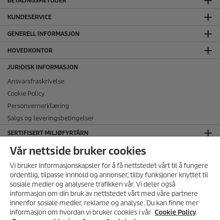
BETALINGSMETODER
KUNDESERVICE
GENERELL INFORMASJON
HOVEDKONTOR
JURIDISK INFORMASJON
Ansvarsfraskrivelse
Cookie Policy
Personvernerklæring
Salgs og leveringsbetingelser
SERTIFISERT MILJØFYRTÅRN
Vår nettside bruker cookies
FØLG OSS I SOSIALE MEDIER
Vi bruker informasjonskapsler for å få nettstedet vårt til å fungere
ordentlig, tilpasse innhold og annonser, tilby funksjoner knyttet til
sosiale medier og analysere trafikken vår. Vi deler også
informasjon om din bruk av nettstedet vårt med våre partnere
MELD DEG PÅ VÅRT
innenfor sosiale medier, reklame og analyse. Du kan finne mer
NYHETSBREV!
informasjon om hvordan vi bruker cookies i vår
Cookie Policy
.
Få 10% rabatt på ditt neste kjøp i