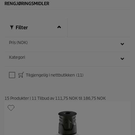
RENGJØRINGSMIDLER
o
m
t
a
l
Filter
e
r
Pris (NOK)
Kategori
Tilgjengelig i nettbutikken
(11)
15
Produkter
|
11
Tilbud av
111,75 NOK
til
186,75 NOK