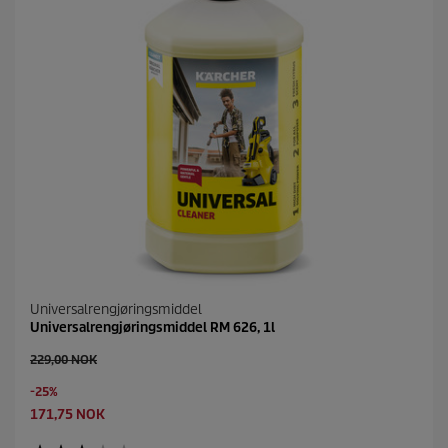
Universalrengjøringsmiddel
Universalrengjøringsmiddel RM 626, 1l
O
229,00 NOK
l
S
-25%
d
a
p
C
171,75 NOK
v
r
u
i