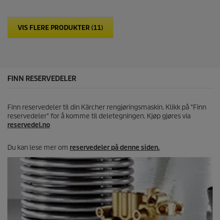
s
t
j
VIS FLERE PRODUKTER (11)
e
r
n
e
r
.
FINN RESERVEDELER
Finn reservedeler til din Kärcher rengjøringsmaskin. Klikk på "Finn
reservedeler" for å komme til deletegningen. Kjøp gjøres via
reservedel.no
Du kan lese mer om
reservedeler på denne siden.