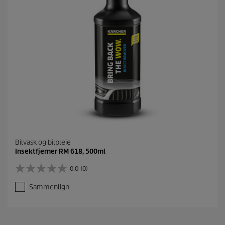
m
t
a
l
e
r
Bilvask og bilpleie
Insektfjerner RM 618, 500ml
0.0
(0)
0
.
Sammenlign
0
a
v
5