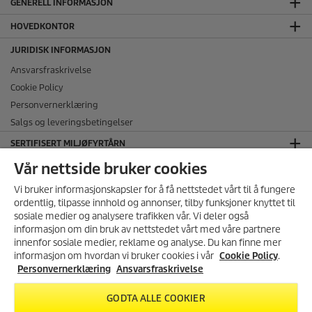
GENERELL INFORMASJON
HOVEDKONTOR
JURIDISK INFORMASJON
Ansvarsfraskrivelse
Cookie Policy
Personvernerklæring
Salgs og leveringsbetingelser
SERTIFISERT MILJØFYRTÅRN
Vår nettside bruker cookies
FØLG OSS I SOSIALE MEDIER
Vi bruker informasjonskapsler for å få nettstedet vårt til å fungere
ordentlig, tilpasse innhold og annonser, tilby funksjoner knyttet til
sosiale medier og analysere trafikken vår. Vi deler også
informasjon om din bruk av nettstedet vårt med våre partnere
MELD DEG PÅ VÅRT
innenfor sosiale medier, reklame og analyse. Du kan finne mer
NYHETSBREV!
informasjon om hvordan vi bruker cookies i vår
Cookie Policy
.
Få 10% rabatt på ditt neste kjøp i
Personvernerklæring
Ansvarsfraskrivelse
inkl. mva., ekskl.
frakt
vår nettbutikk ved å melde deg
på vårt nyhetsbrev.
GODTA ALLE COOKIER
FRI FRAKT
på ordre over 1499,-