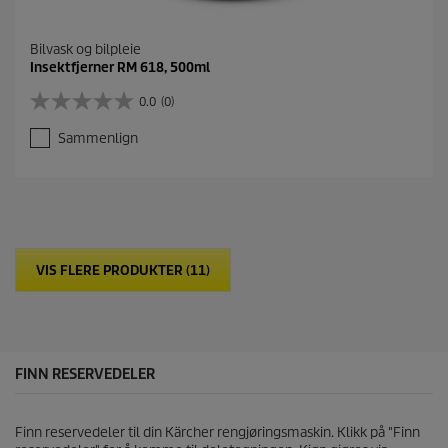
Bilvask og bilpleie
Insektfjerner RM 618, 500ml
0.0
(0)
0
.
Sammenlign
0
a
v
5
s
t
j
VIS FLERE PRODUKTER (11)
e
r
n
e
r
.
FINN RESERVEDELER
Finn reservedeler til din Kärcher rengjøringsmaskin. Klikk på "Finn