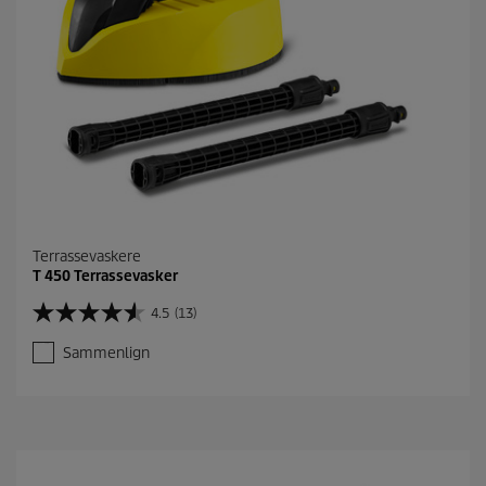
Terrassevaskere
T 450 Terrassevasker
4.5
(13)
4
.
Sammenlign
5
a
v
5
s
t
j