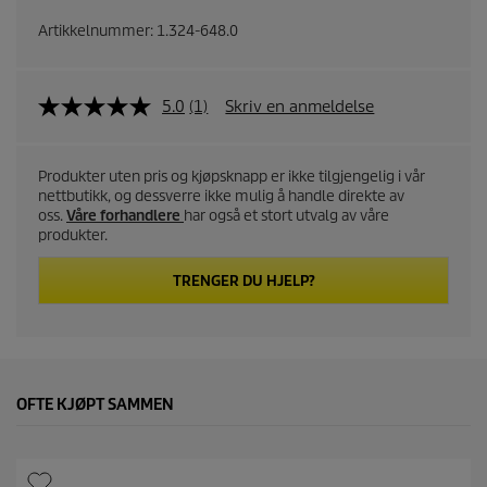
Artikkelnummer:
1.324-648.0
5.0
(1)
Skriv en anmeldelse
Produkter uten pris og kjøpsknapp er ikke tilgjengelig i vår
nettbutikk, og dessverre ikke mulig å handle direkte av
oss.
Våre forhandlere
har også et stort utvalg av våre
produkter.
TRENGER DU HJELP?
OFTE KJØPT SAMMEN