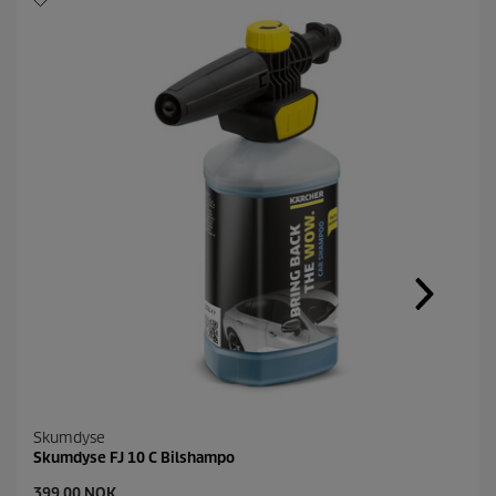
Skumdyse
Skumdyse FJ 10 C Bilshampo
C
399,00 NOK