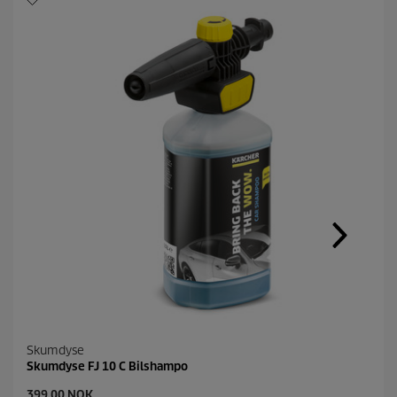
Skumdyse
Skumdyse FJ 10 C Bilshampo
C
399,00 NOK