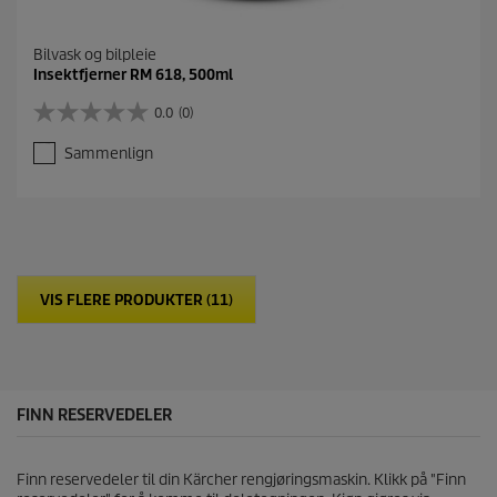
Bilvask og bilpleie
Insektfjerner RM 618, 500ml
0.0
(0)
0
.
Sammenlign
0
a
v
5
s
t
j
VIS FLERE PRODUKTER (11)
e
r
n
e
r
.
FINN RESERVEDELER
Finn reservedeler til din Kärcher rengjøringsmaskin. Klikk på "Finn