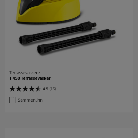
Terrassevaskere
T 450 Terrassevasker
4.5
(13)
4
.
Sammenlign
5
a
v
5
s
t
j