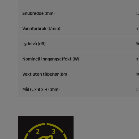
Snubredde (mm)
1
Vannforbruk (l/min)
m
Lydnivå (dB)
6
Nominell inngangseffekt (W)
m
Vekt uten tilbehør (kg)
4
Mål (L x B x H) (mm)
1