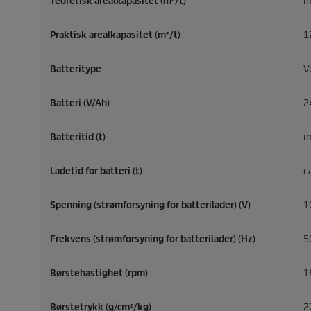
Teoretisk arealkapasitet (m²/t)
m
Praktisk arealkapasitet (m²/t)
1
Batteritype
V
Batteri (V/Ah)
2
Batteritid (t)
m
Ladetid for batteri (t)
c
Spenning (strømforsyning for batterilader) (V)
1
Frekvens (strømforsyning for batterilader) (
Hz
)
5
Børstehastighet (rpm)
1
Børstetrykk (g/cm²/kg)
2