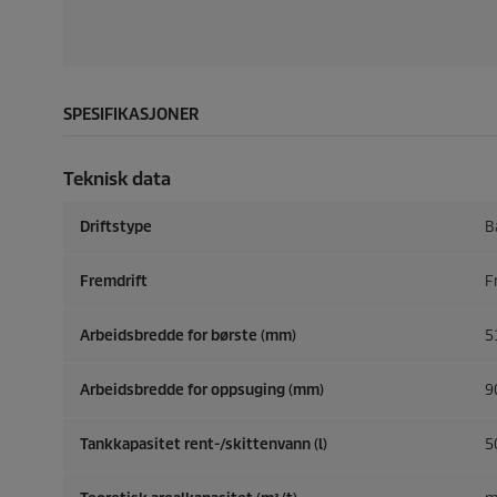
SPESIFIKASJONER
Teknisk data
Driftstype
B
Fremdrift
F
Arbeidsbredde for børste (mm)
5
Arbeidsbredde for oppsuging (mm)
9
Tankkapasitet rent-/skittenvann (l)
5