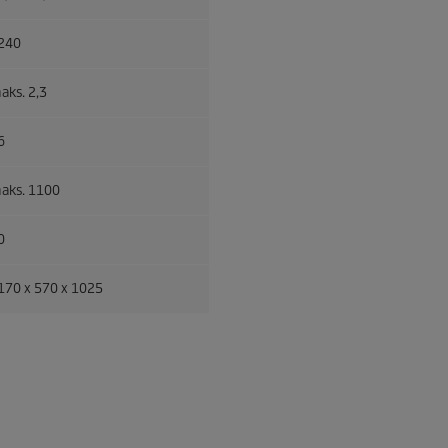
240
aks. 2,3
6
aks. 1100
0
170 x 570 x 1025