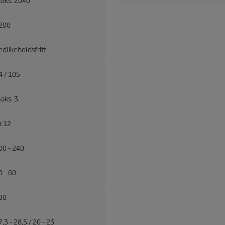
aks. 2040
200
edlikeholdsfritt
4 / 105
aks. 3
a 12
00 - 240
0 - 60
80
7,3 - 28,5 / 20 - 23