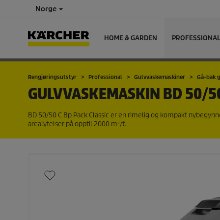
Norge
HOME & GARDEN
PROFESSIONA
Rengjøringsutstyr
Professional
Gulvvaskemaskiner
Gå-bak 
GULVVASKEMASKIN
BD 50/50
BD 50/50 C Bp Pack Classic er en rimelig og kompakt nybegynne
arealytelser på opptil 2000 m²/t.