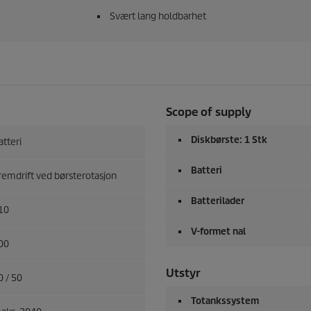
Svært lang holdbarhet
Scope of supply
Diskbørste: 1 Stk
atteri
Batteri
remdrift ved børsterotasjon
Batterilader
10
V-formet nal
00
Utstyr
0 / 50
Totankssystem