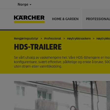
Norge
HOME & GARDEN
PROFESSIONA
Rengjøringsutstyr
Professional
Høytrykksvaskere
Høytrykks
HDS-TRAILERE
Se vårt utvalg av vaskehengere her. Våre HDS-tilhengere er mob
konfigurerbare, svært effektive, pålitelige og enkle å bruke. 500
uten strøm eller vanntilkobling.