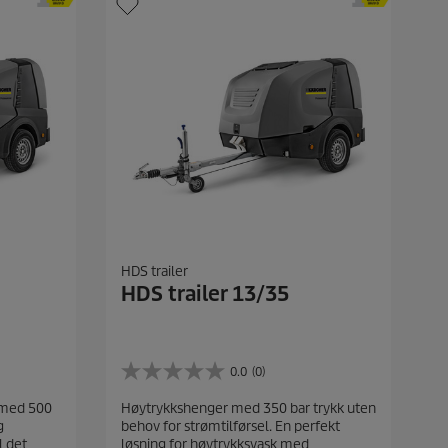
HDS trailer
HDS trailer 13/35
0.0
(0)
0
.
 med 500
Høytrykkshenger med 350 bar trykk uten
0
g
behov for strømtilførsel. En perfekt
a
l det
løsning for høytrykksvask med