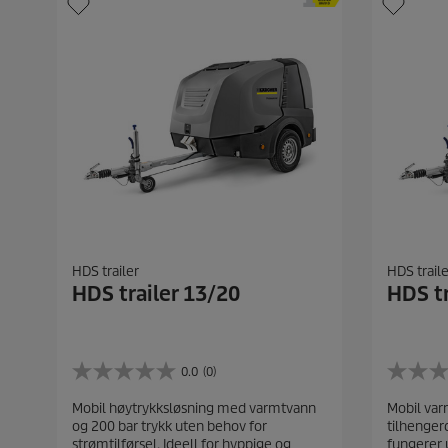
HDS trailer
HDS traile
HDS trailer 13/20
HDS tr
0.0
(0)
0
0
.
.
Mobil høytrykksløsning med varmtvann
Mobil va
0
0
og 200 bar trykk uten behov for
tilhenger
a
a
strømtilførsel. Ideell for hyppige og
fungerer u