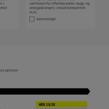
v
, i
varmtvann for offentlig sektor, bygg- og
5
sektor
anleggsbransjen, i industrivirksomhet
s
m.m.
t
j
Sammenlign
e
r
n
e
r
.
ettes sammen