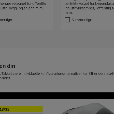
v
henger velegnet for offentlig
perfekte valget for byggeplasser
5
ndustri, bygg- og anlegg m.m.
industrivirksomhet, i offentlig 
s
m.m.
t
j
enlign
Sammenlign
e
r
n
e
r
.
ren din
v. Takket være individuelle konfigurasjonsalternativer kan tilhengeren s
mrådet.