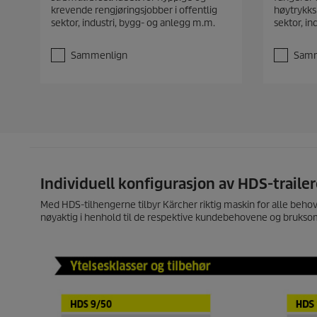
v
v
krevende rengjøringsjobber i offentlig
høytrykks
5
5
sektor, industri, bygg- og anlegg m.m.
sektor, i
s
s
t
t
j
j
Sammenlign
Samm
e
e
r
r
n
n
e
e
r
r
.
.
Individuell konfigurasjon av HDS-traile
Med HDS-tilhengerne tilbyr Kärcher riktig maskin for alle beho
nøyaktig i henhold til de respektive kundebehovene og brukso