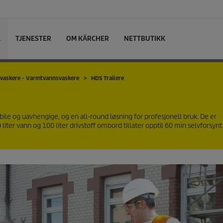
L
TJENESTER
OM KÄRCHER
NETTBUTIKK
vaskere - Varmtvannsvaskere
HDS Trailere
ile og uavhengige, og en all-round løsning for profesjonell bruk. De er
 liter vann og 100 liter drivstoff ombord tillater opptil 60 min selvforsyn