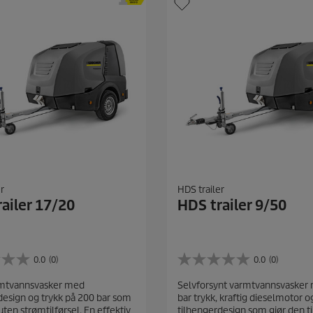
r
HDS trailer
ailer 17/20
HDS trailer 9/50
0.0
(0)
0.0
(0)
0
.
rmtvannsvasker med
Selvforsynt varmtvannsvasker
0
design og trykk på 200 bar som
bar trykk, kraftig dieselmotor o
a
ten strømtilførsel. En effektiv
tilhengerdesign som gjør den ti