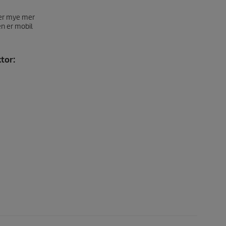
ver mye mer
en er mobil
tor: