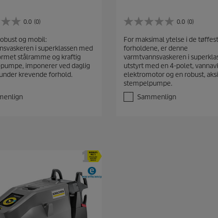
0.0
(0)
0.0
(0)
0
.
 robust og mobil:
For maksimal ytelse i de tøffes
0
nsvaskeren i superklassen med
forholdene, er denne
a
formet stålramme og kraftig
varmtvannsvaskeren i superkla
v
-pumpe, imponerer ved daglig
utstyrt med en 4-polet, vannavk
5
 under krevende forhold.
elektromotor og en robust, aksi
s
stempelpumpe.
t
j
enlign
Sammenlign
e
r
n
e
r
.