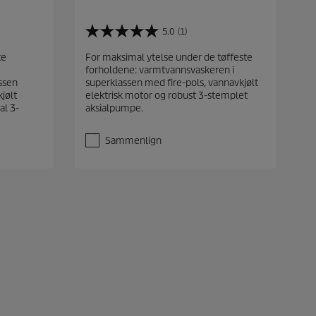
5.0
(1)
5
.
te
For maksimal ytelse under de tøffeste
0
forholdene: varmtvannsvaskeren i
a
ssen
superklassen med fire-pols, vannavkjølt
v
jølt
elektrisk motor og robust 3-stemplet
5
al 3-
aksialpumpe.
s
t
j
Sammenlign
e
r
n
e
r
.
1
o
m
t
a
l
e