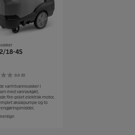
svasker
2/18-4S
0.0
(0)
e varmtvannsvasker i
sen med vannavkjølt,
de fire-polet elektrisk motor,
templet aksialpumpe og to
 rengjøringsmiddel.
enlign