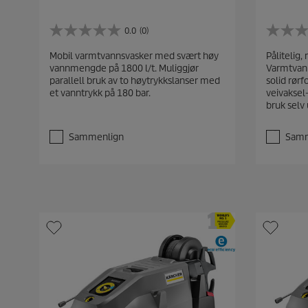
0.0
(0)
0
0
.
.
Mobil varmtvannsvasker med svært høy
Pålitelig,
0
0
vannmengde på 1800 l/t. Muliggjør
Varmtvan
a
a
parallell bruk av to høytrykkslanser med
solid rør
v
v
et vanntrykk på 180 bar.
veivaksel
5
5
bruk selv
s
s
t
t
j
j
Sammenlign
Samm
e
e
r
r
n
n
e
e
r
r
.
.