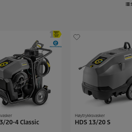
S
svasker
Høytrykksvasker
3/20-4 Classic
HDS 13/20 S