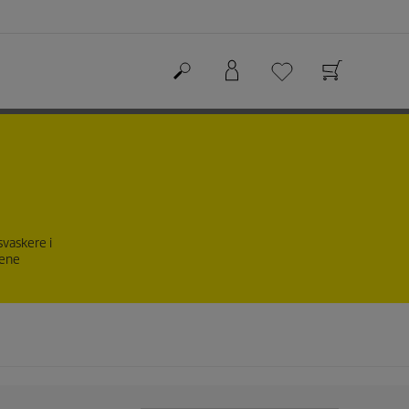
svaskere i
nene