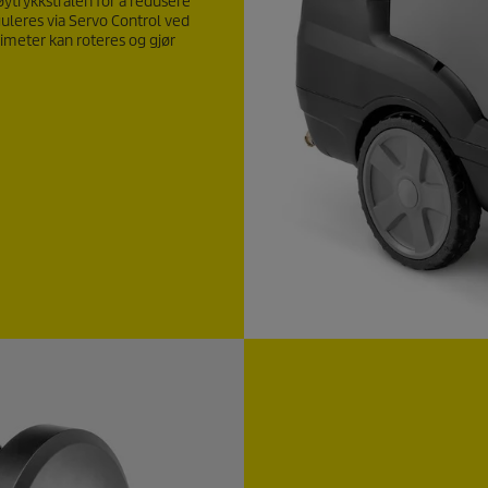
øytrykkstrålen for å redusere
guleres via Servo Control ved
limeter kan roteres og gjør