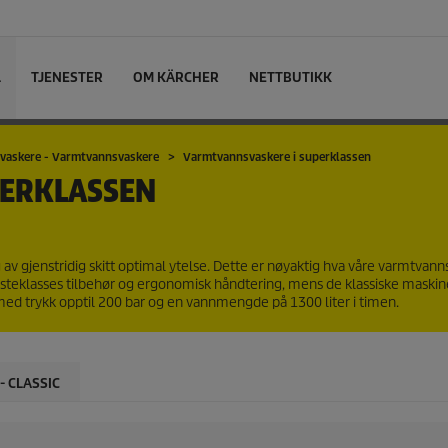
L
TJENESTER
OM KÄRCHER
NETTBUTIKK
vaskere - Varmtvannsvaskere
Varmtvannsvaskere i superklassen
PERKLASSEN
ng av gjenstridig skitt optimal ytelse. Dette er nøyaktig hva våre varmtvann
steklasses tilbehør og ergonomisk håndtering, mens de klassiske maski
n med trykk opptil 200 bar og en vannmengde på 1300 liter i timen.
 CLASSIC