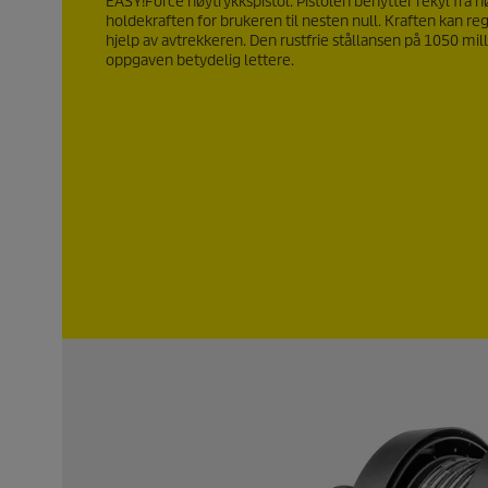
EASY!Force
høytrykkspistol. Pistolen benytter rekyl fra h
holdekraften for brukeren til nesten null. Kraften kan re
hjelp av avtrekkeren. Den rustfrie stållansen på 1050 mil
oppgaven betydelig lettere.