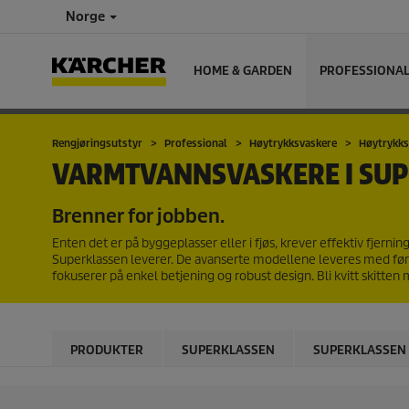
Norge
HOME & GARDEN
PROFESSIONA
Rengjøringsutstyr
Professional
Høytrykksvaskere
Høytrykks
VARMTVANNSVASKERE I SU
Brenner for jobben.
Enten det er på byggeplasser eller i fjøs, krever effektiv fjerni
Superklassen leverer. De avanserte modellene leveres med før
fokuserer på enkel betjening og robust design. Bli kvitt skitte
PRODUKTER
SUPERKLASSEN
SUPERKLASSEN -