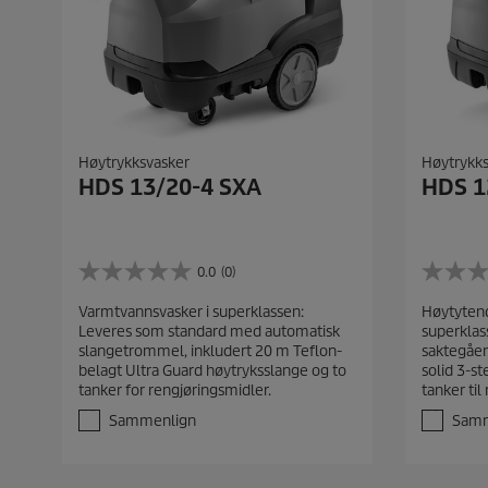
Høytrykksvasker
Høytrykk
HDS 13/20-4 SXA
HDS 1
0.0
(0)
0
0
.
.
Varmtvannsvasker i superklassen:
Høytytend
0
0
Leveres som standard med automatisk
superklas
a
a
slangetrommel, inkludert 20 m Teflon-
saktegåen
v
v
belagt Ultra Guard høytryksslange og to
solid 3-s
5
5
tanker for rengjøringsmidler.
tanker til
s
s
t
t
Sammenlign
Samm
j
j
e
e
r
r