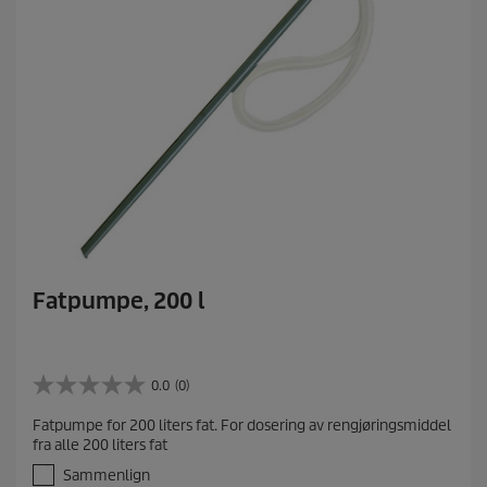
Fatpumpe, 200 l
0.0
(0)
0
.
Fatpumpe for 200 liters fat. For dosering av rengjøringsmiddel
0
fra alle 200 liters fat
a
v
Sammenlign