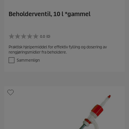
Beholderventil, 10 l *gammel
0.0
(0)
0
.
Praktisk hjelpemiddel for effektiv fylling og dosering av
0
rengjøringsmidler fra beholdere.
a
v
Sammenlign
5
s
t
j
e
r
n
e
r
.