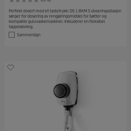
0.0
(0)
0
.
Perfekt dosert med et tastetrykk: DS 1 BKM S doseringsstasjon
0
sørger for dosering av rengjøringsmiddel for bøtter og
a
kompakte gulvvaskemaskiner. Inkluderer en fleksibel
v
tappeløsning.
5
s
Sammenlign
t
j
e
r
n
e
r
.