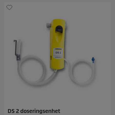
r
n
e
r
.
DS 2 doseringsenhet