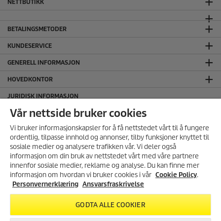
NETTBUTIKK
BETALINGSMETODER
KUNDESERVICE
GENERELL INFORMASJON
HOVEDKONTOR
JURIDISK INFORMASJON
Ansvarsfraskrivelse
Vår nettside bruker cookies
Cookie Policy
Vi bruker informasjonskapsler for å få nettstedet vårt til å fungere
Personvernerklæring
ordentlig, tilpasse innhold og annonser, tilby funksjoner knyttet til
sosiale medier og analysere trafikken vår. Vi deler også
Salgs og leveringsbetingelser
informasjon om din bruk av nettstedet vårt med våre partnere
SERTIFISERT MILJØFYRTÅRN
MELD DEG PÅ VÅRT
innenfor sosiale medier, reklame og analyse. Du kan finne mer
NYHETSBREV!
informasjon om hvordan vi bruker cookies i vår
Cookie Policy
.
FØLG OSS I SOSIALE MEDIER
Få 10% rabatt på ditt neste kjøp i
Personvernerklæring
Ansvarsfraskrivelse
vår nettbutikk ved å melde deg
på vårt nyhetsbrev.
GODTA ALLE COOKIER
REGISTRER DEG