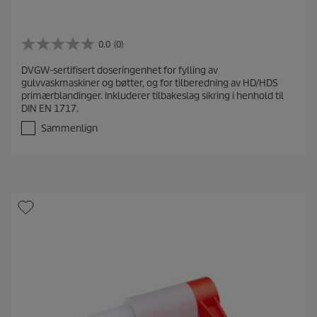
0.0
(0)
0
.
DVGW-sertifisert doseringenhet for fylling av
0
gulvvaskmaskiner og bøtter, og for tilberedning av HD/HDS
a
primærblandinger. Inkluderer tilbakeslag sikring i henhold til
v
DIN EN 1717.
5
s
Sammenlign
t
j
e
r
n
e
r
.