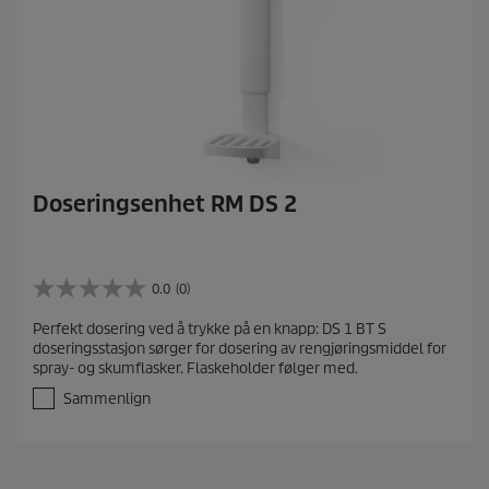
Doseringsenhet RM DS 2
0.0
(0)
0
.
Perfekt dosering ved å trykke på en knapp: DS 1 BT S
0
doseringsstasjon sørger for dosering av rengjøringsmiddel for
a
spray- og skumflasker. Flaskeholder følger med.
v
5
Sammenlign
s
t
j
e