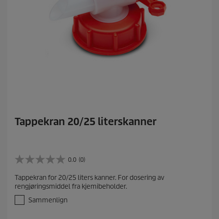
Tappekran 20/25 literskanner
0.0
(0)
0
.
Tappekran for 20/25 liters kanner. For dosering av
0
rengjøringsmiddel fra kjemibeholder.
a
v
Sammenlign
5
s