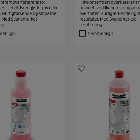
trert overflaterens for
Høykonsentrert overflaterens f
0
edlikeholdsrengjøring av ulike
manuell vedlikeholdsrengjøring
a
. Hurtigtørkende og stripefrie
overflater. Hurtigtørkende og st
v
r. Med Svanemerket
resultater. Med Svanemerket
5
ng.
sertifisering.
s
t
enlign
Sammenlign
j
e
r
n
e
r
.