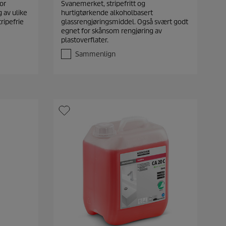
or
Svanemerket, stripefritt og
0
 av ulike
hurtigtørkende alkoholbasert
a
ripefrie
glassrengjøringsmiddel. Også svært godt
v
egnet for skånsom rengjøring av
5
plastoverflater.
s
t
Sammenlign
j
e
r
n
e
r
.