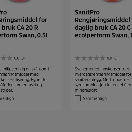
Pro
SanitPro
øringsmiddel for
Rengjøringsmiddel 
 bruk CA 20 R
daglig bruk CA 20 C
rform Swan, 0.5l
eco!perform Swan, 
0.0
(0)
0.0
(0)
0
.
t, miljøvennlig og skånsomt
Svanemerket, høykonsentrert
0
engjøringsmiddel med
hverdagsrengjøringsmiddel for
a
et sertifisering. Egnet for
sanitæranlegg. Med moderne
v
åføring, tørker raskt og
syrekombinasjon for enkel fjer
5
striper.
mineralskitt.
s
t
enlign
Sammenlign
j
e
r
n
e
r