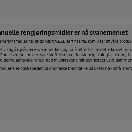
.
nuelle rengjøringsmidler er nå svanemerket
gjøringsmidler har alltid vært A.I.S.E sertifiserte, som viser at våre pro
et viktig å også være svanemerket, og for å tilfredsstille dette kravet bruk
. For eksempel brukes bare stoffer som er fullstendig biologisk nedbrytb
olderne samsvarer også med miljøkravene når det gjelder vekt, sammens
midlene er også spesielt økonomiske med tanke på dosering - små mengde