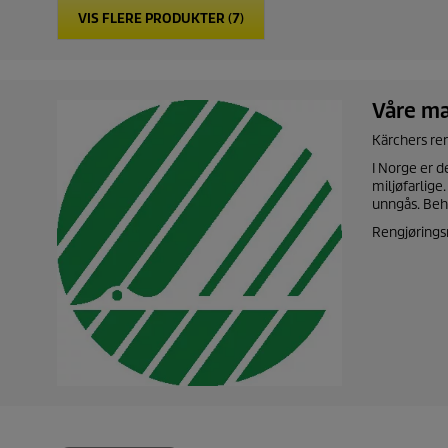
.
.
VIS FLERE PRODUKTER (
7
)
Våre ma
Kärchers ren
I Norge er d
miljøfarlige
unngås. Beh
Rengjørings