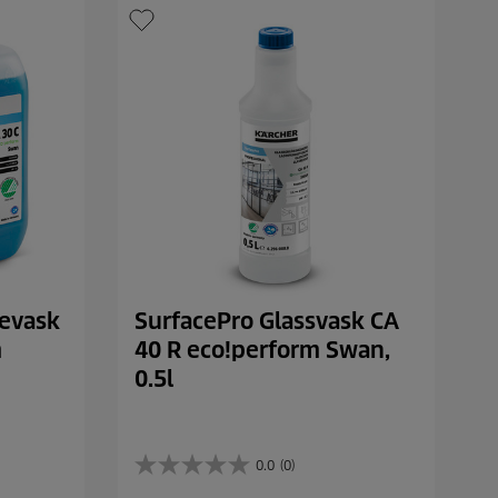
tevask
SurfacePro Glassvask CA
m
40 R eco!perform Swan,
0.5l
0.0
(0)
0
.