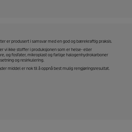
.
dukter er produsert i samsvar med en god og bærekraftig praksis.
er vi ikke stoffer i produksjonen som er helse- eller
are, og fosfater, mikroplast og farlige halogenhydrokarboner
etning og resirkulering.
r middel er nok til å oppnå best mulig rengjøringsresultat.