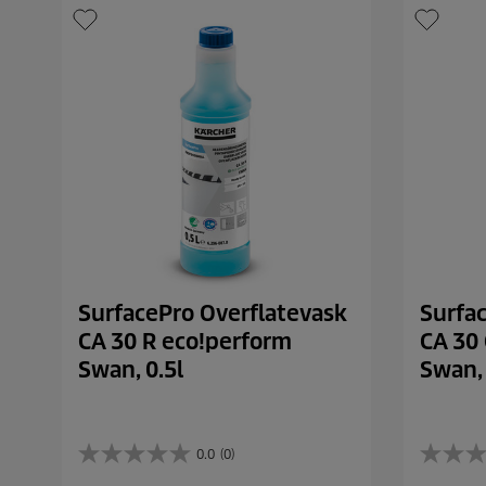
SurfacePro Overflatevask
Surfa
CA 30 R eco!perform
CA 30
Swan, 0.5l
Swan, 
0.0
(0)
0
0
.
.