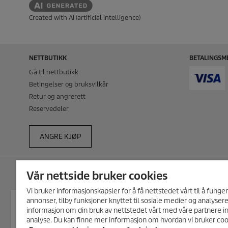
Created with AI (artificial intelligence)
NETTBUTIKK
BETALINGSM
Gå til nettbutikk
Betingelser og bruksvilkår
Retur og angrerett
Reservedeler
ANGRE KJØP
Vår nettside bruker cookies
HOVEDKONTOR
JURIDISK I
Vi bruker informasjonskapsler for å få nettstedet vårt til å funge
Kärcher AS
Ansvarsfrask
annonser, tilby funksjoner knyttet til sosiale medier og analysere
MELD DEG PÅ VÅRT NYHETSBREV!
Stanseveien 31, 0976 Oslo
Cookie Policy
informasjon om din bruk av nettstedet vårt med våre partnere i
Få 10% rabatt på ditt neste kjøp i vår
Pb 114 Grorud, 0905 Oslo
Personverne
analyse. Du kan finne mer informasjon om hvordan vi bruker cook
nettbutikk ved å melde deg på
Salgs og lev