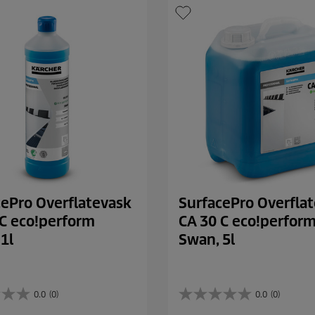
cePro Overflatevask
SurfacePro Overfla
 C eco!perform
CA 30 C eco!perfor
1l
Swan, 5l
0.0
(0)
0.0
(0)
0
.