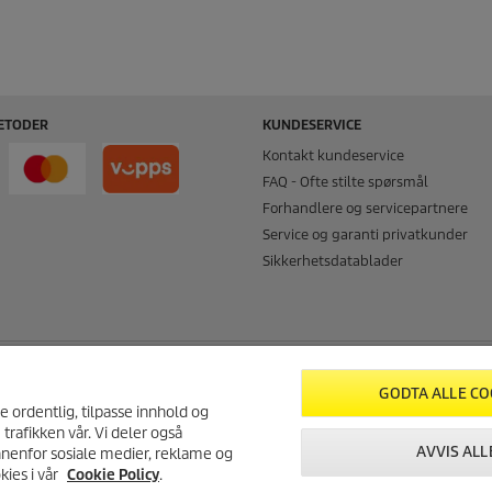
ETODER
KUNDESERVICE
Kontakt kundeservice
FAQ - Ofte stilte spørsmål
Forhandlere og servicepartnere
Service og garanti privatkunder
Sikkerhetsdatablader
NFORMASJON
SERTIFISERT MILJØFYRTÅRN
GODTA ALLE CO
re ordentlig, tilpasse innhold og
rivelse
 trafikken vår. Vi deler også
AVVIS ALL
nnenfor sosiale medier, reklame og
rklæring
ies i vår
Cookie Policy
.
eringsbetingelser