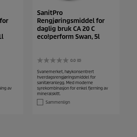
SanitPro
for
Rengjøringsmiddel for
daglig bruk CA 20 C
1l
eco!perform Swan, 5l
0.0
(0)
0
.
Svanemerket, høykonsentrert
0
hverdagsrengjøringsmiddel for
a
sanitæranlegg. Med moderne
v
ning av
syrekombinasjon for enkel fjerning av
5
mineralskitt.
s
t
Sammenlign
j
e
r
n
e
r