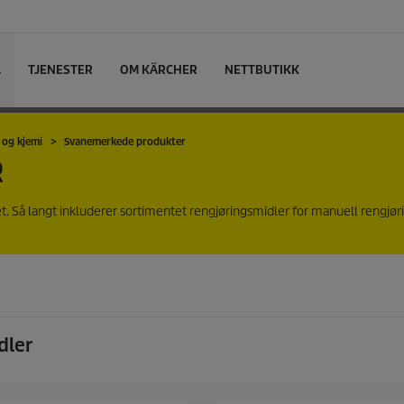
L
TJENESTER
OM KÄRCHER
NETTBUTIKK
 og kjemi
Svanemerkede produkter
R
t. Så langt inkluderer sortimentet rengjøringsmidler for manuell rengjør
dler