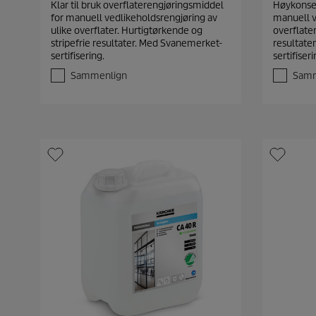
Klar til bruk overflaterengjøringsmiddel
Høykonsen
0
0
for manuell vedlikeholdsrengjøring av
manuell v
a
a
ulike overflater. Hurtigtørkende og
overflater
v
v
stripefrie resultater. Med Svanemerket-
resultate
5
5
sertifisering.
sertifiseri
s
s
t
t
Sammenlign
Samm
j
j
e
e
r
r
n
n
e
e
r
r
.
.