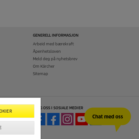
GENERELL INFORMASJON
Arbeid med bærekraft
Åpenhetsloven
Meld deg på nyhetsbrev
Om Kärcher
Sitemap
FØLG OSS I SOSIALE MEDIER
OKIER
E