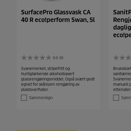
SurfacePro Glassvask CA
Sanit
40 R eco!perform Swan, 5l
Rengj
daglig
eco!pe
0.0
(0)
0
0
.
.
Svanemerket, stripefritt og
Bruksklar
0
0
hurtigtørkende alkoholbasert
sanitærr
a
a
glassrengjøringsmiddel. Også svært godt
Svanemerk
v
v
egnet for skånsom rengjøring av
manuell p
5
5
plastoverflater.
etterlater 
s
s
t
t
Sammenlign
Samm
j
j
e
e
r
r
n
n
e
e
r
r