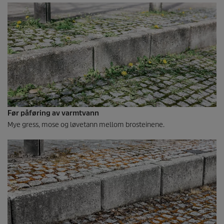
Før påføring av varmtvann
Mye gress, mose og løvetann mellom brosteinene.