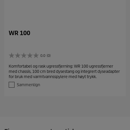
WR 100
0.0
(0)
0
.
Komfortabel og rask ugressfjerning: WR 100 ugressfjerner
0
med chassis, 100 cm bred dysestang og integrert dyseadapter
a
for bruk med varmtvannsspylere med høyt trykk.
v
5
Sammenlign
s
t
j
e
r
n
e
r