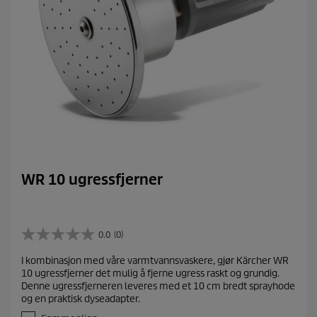
WR 10 ugressfjerner
0.0
(0)
0
.
I kombinasjon med våre varmtvannsvaskere, gjør Kärcher WR
0
10 ugressfjerner det mulig å fjerne ugress raskt og grundig.
a
Denne ugressfjerneren leveres med et 10 cm bredt sprayhode
v
og en praktisk dyseadapter.
5
s