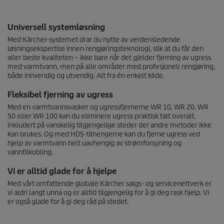
Universell systemløsning
Med Kärcher-systemet drar du nytte av verdensledende
løsningsekspertise innen rengjøringsteknologi, slik at du får den
aller beste kvaliteten – ikke bare når det gjelder fjerning av ugress
med varmtvann, men på alle områder med profesjonell rengjøring,
både innvendig og utvendig. Alt fra én enkelt kilde.
Fleksibel fjerning av ugress
Med en varmtvannsvasker og ugressfjernerne WR 10, WR 20, WR
50 eller WR 100 kan du eliminere ugress praktisk talt overalt,
inkludert på vanskelig tilgjengelige steder der andre metoder ikke
kan brukes. Og med HDS-tilhengerne kan du fjerne ugress ved
hjelp av varmtvann helt uavhengig av strømforsyning og
vanntilkobling.
Vi er alltid glade for å hjelpe
Med vårt omfattende globale Kärcher salgs- og servicenettverk er
vi aldri langt unna og er alltid tilgjengelig for å gi deg rask hjelp. Vi
er også glade for å gi deg råd på stedet.