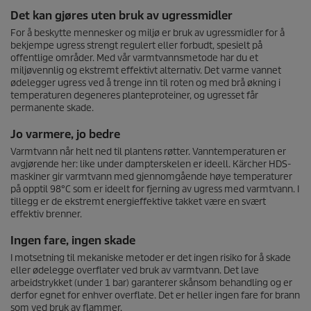
Det kan gjøres uten bruk av ugressmidler
For å beskytte mennesker og miljø er bruk av ugressmidler for å
bekjempe ugress strengt regulert eller forbudt, spesielt på
offentlige områder. Med vår varmtvannsmetode har du et
miljøvennlig og ekstremt effektivt alternativ. Det varme vannet
ødelegger ugress ved å trenge inn til roten og med brå økning i
temperaturen degeneres planteproteiner, og ugresset får
permanente skade.
Jo varmere, jo bedre
Varmtvann når helt ned til plantens røtter. Vanntemperaturen er
avgjørende her: like under dampterskelen er ideell. Kärcher HDS-
maskiner gir varmtvann med gjennomgående høye temperaturer
på opptil 98°C som er ideelt for fjerning av ugress med varmtvann. I
tillegg er de ekstremt energieffektive takket være en svært
effektiv brenner.
Ingen fare, ingen skade
I motsetning til mekaniske metoder er det ingen risiko for å skade
eller ødelegge overflater ved bruk av varmtvann. Det lave
arbeidstrykket (under 1 bar) garanterer skånsom behandling og er
derfor egnet for enhver overflate. Det er heller ingen fare for brann
som ved bruk av flammer.