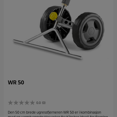
WR 50
0.0
(0)
0
.
Den 50 cm brede ugressfjerneren WR 50 er i kombinasjon
0