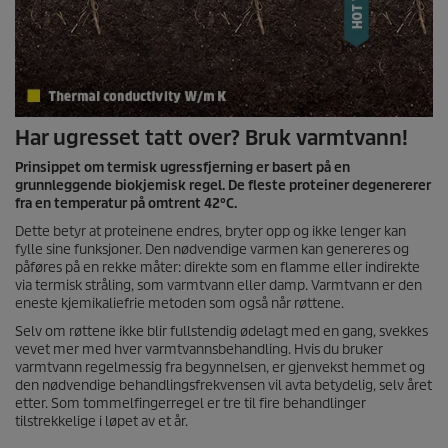
Har ugresset tatt over? Bruk varmtvann!
Prinsippet om termisk ugressfjerning er basert på en
grunnleggende biokjemisk regel. De fleste proteiner degenererer
fra en temperatur på omtrent 42°C.
Dette betyr at proteinene endres, bryter opp og ikke lenger kan
fylle sine funksjoner. Den nødvendige varmen kan genereres og
påføres på en rekke måter: direkte som en flamme eller indirekte
via termisk stråling, som varmtvann eller damp. Varmtvann er den
eneste kjemikaliefrie metoden som også når røttene.
Selv om røttene ikke blir fullstendig ødelagt med en gang, svekkes
vevet mer med hver varmtvannsbehandling. Hvis du bruker
varmtvann regelmessig fra begynnelsen, er gjenvekst hemmet og
den nødvendige behandlingsfrekvensen vil avta betydelig, selv året
etter. Som tommelfingerregel er tre til fire behandlinger
tilstrekkelige i løpet av et år.