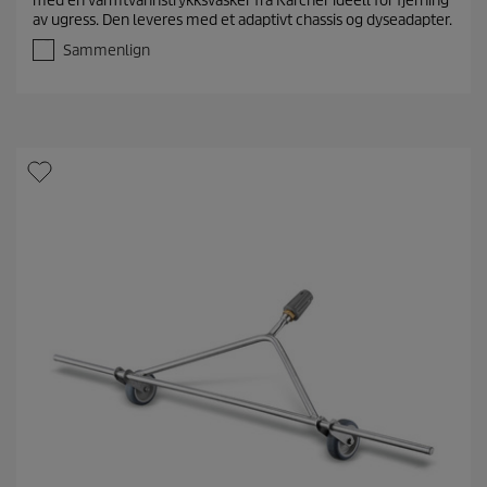
med en varmtvannstrykksvasker fra Kärcher ideell for fjerning
a
av ugress. Den leveres med et adaptivt chassis og dyseadapter.
v
5
Sammenlign
s
t
j
e
r
n
e
r
.