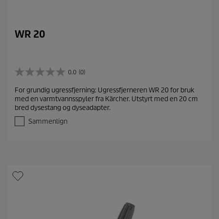
WR 20
0.0
(0)
0
.
For grundig ugressfjerning: Ugressfjerneren WR 20 for bruk
0
med en varmtvannsspyler fra Kärcher. Utstyrt med en 20 cm
a
bred dysestang og dyseadapter.
v
5
Sammenlign
s
t
j
e
r
n
e
r
.