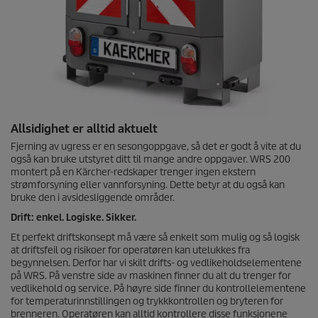
Allsidighet er alltid aktuelt
Fjerning av ugress er en sesongoppgave, så det er godt å vite at du
også kan bruke utstyret ditt til mange andre oppgaver. WRS 200
montert på en Kärcher-redskaper trenger ingen ekstern
strømforsyning eller vannforsyning. Dette betyr at du også kan
bruke den i avsidesliggende områder.
Drift: enkel. Logiske. Sikker.
Et perfekt driftskonsept må være så enkelt som mulig og så logisk
at driftsfeil og risikoer for operatøren kan utelukkes fra
begynnelsen. Derfor har vi skilt drifts- og vedlikeholdselementene
på WRS. På venstre side av maskinen finner du alt du trenger for
vedlikehold og service. På høyre side finner du kontrollelementene
for temperaturinnstillingen og trykkkontrollen og bryteren for
brenneren. Operatøren kan alltid kontrollere disse funksjonene