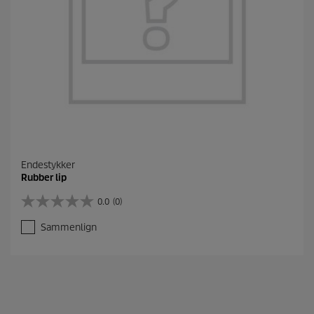
Endestykker
Rubber lip
0.0
(0)
0
.
Sammenlign
0
a
v
5
s
t
j