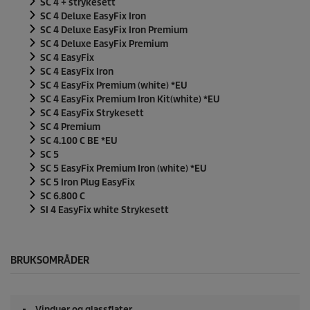
SC 4 + strykesett
SC 4 Deluxe
EasyFix
Iron
SC 4 Deluxe
EasyFix
Iron Premium
SC 4 Deluxe
EasyFix
Premium
SC 4
EasyFix
SC 4
EasyFix
Iron
SC 4
EasyFix
Premium (white) *EU
SC 4
EasyFix
Premium Iron Kit(white) *EU
SC 4
EasyFix
Strykesett
SC 4 Premium
SC 4.100 C BE *EU
SC 5
SC 5
EasyFix
Premium Iron (white) *EU
SC 5 Iron Plug
EasyFix
SC 6.800 C
SI 4
EasyFix
white Strykesett
BRUKSOMRÅDER
Vinduer og glassflater