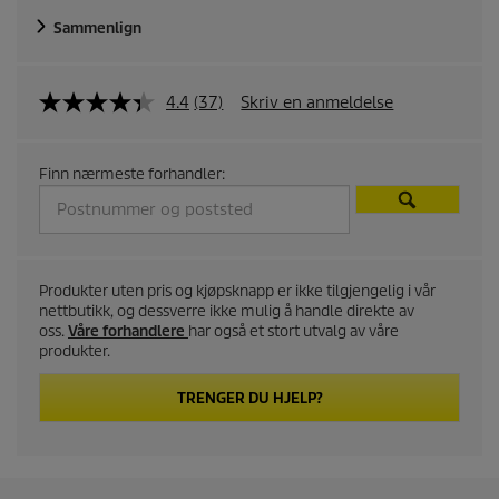
Sammenlign
4.4
(37)
Skriv en anmeldelse
Finn nærmeste forhandler:
Produkter uten pris og kjøpsknapp er ikke tilgjengelig i vår
nettbutikk, og dessverre ikke mulig å handle direkte av
oss.
Våre forhandlere
har også et stort utvalg av våre
produkter.
TRENGER DU HJELP?