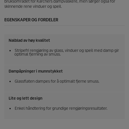
o
bruksområdet for Kärchers dampvaskere, men sørger også for
m
skinnende rene vinduer og speil.
t
a
EGENSKAPER OG FORDELER
l
e
r
Nalblad av høy kvalitet
Stripefri rengjøring av glass, vinduer og speil med damp gir
optimal fjerning av smuss.
Dampåpninger i munnstykket
Glassflaten dampes for å optimalt fjerne smuss.
Lite og lett design
Enkel håndtering for grundige rengjøringsresultater.