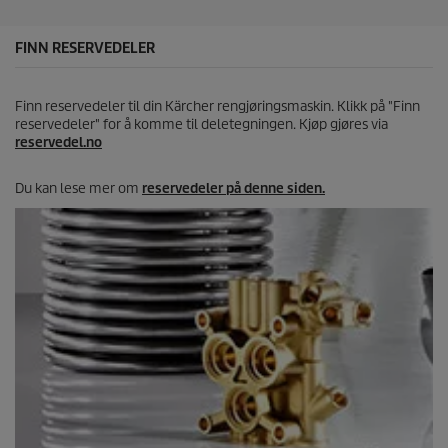
e
r
n
FINN RESERVEDELER
e
r
.
Finn reservedeler til din Kärcher rengjøringsmaskin. Klikk på "Finn
reservedeler" for å komme til deletegningen. Kjøp gjøres via
reservedel.no
Du kan lese mer om
reservedeler på denne siden.