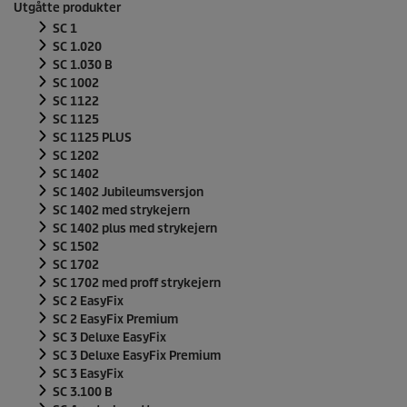
Utgåtte produkter
SC 1
SC 1.020
SC 1.030 B
SC 1002
SC 1122
SC 1125
SC 1125 PLUS
SC 1202
SC 1402
SC 1402 Jubileumsversjon
SC 1402 med strykejern
SC 1402 plus med strykejern
SC 1502
SC 1702
SC 1702 med proff strykejern
SC 2
EasyFix
SC 2
EasyFix
Premium
SC 3 Deluxe
EasyFix
SC 3 Deluxe
EasyFix
Premium
SC 3
EasyFix
SC 3.100 B