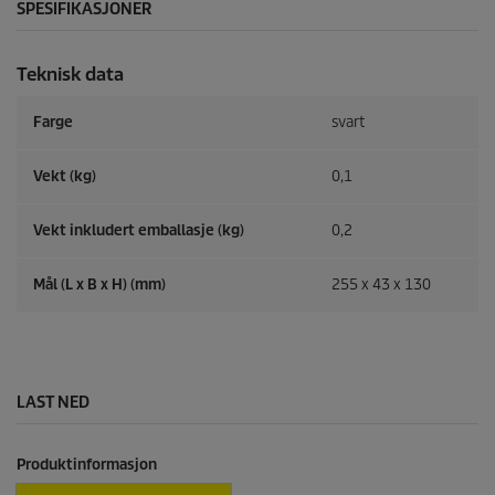
SPESIFIKASJONER
Teknisk data
Farge
svart
Vekt (kg)
0,1
Vekt inkludert emballasje (kg)
0,2
Mål (L x B x H) (mm)
255 x 43 x 130
LAST NED
Produktinformasjon