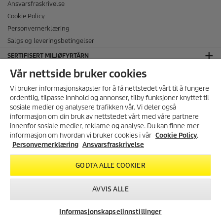
Ansvarsfraskrivelse
Cookie Policy
Personvernerklæring
Salgs og leveringsbetingelser
SERTIFISERT MILJØFYRTÅRN
Vår nettside bruker cookies
FØLG OSS I SOSIALE MEDIER
Vi bruker informasjonskapsler for å få nettstedet vårt til å fungere
ordentlig, tilpasse innhold og annonser, tilby funksjoner knyttet til
sosiale medier og analysere trafikken vår. Vi deler også
informasjon om din bruk av nettstedet vårt med våre partnere
MELD DEG PÅ VÅRT
innenfor sosiale medier, reklame og analyse. Du kan finne mer
NYHETSBREV!
informasjon om hvordan vi bruker cookies i vår
Cookie Policy
.
Få 10% rabatt på ditt neste kjøp i
Personvernerklæring
Ansvarsfraskrivelse
inkl. mva., ekskl.
frakt
vår nettbutikk ved å melde deg
på vårt nyhetsbrev.
GODTA ALLE COOKIER
FRI FRAKT
på ordre over 1499,-
REGISTRER DEG
99,- for ordrer under 1499,-
AVVIS ALLE
Informasjonskapselinnstillinger
© 2026 Kärcher AS