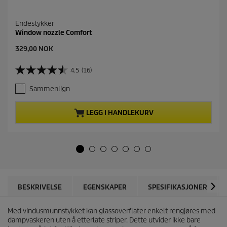
Endestykker
Window nozzle Comfort
C
329,00 NOK
u
r
4.5
(16)
4
r
.
e
Sammenlign
5
n
a
t
v
p
LEGG I HANDLEKURV
5
r
s
o
t
d
j
u
e
c
r
t
n
p
e
r
BESKRIVELSE
EGENSKAPER
SPESIFIKASJONER
r
i
.
c
1
Med vindusmunnstykket kan glassoverflater enkelt rengjøres med
e
6
dampvaskeren uten å etterlate striper. Dette utvider ikke bare