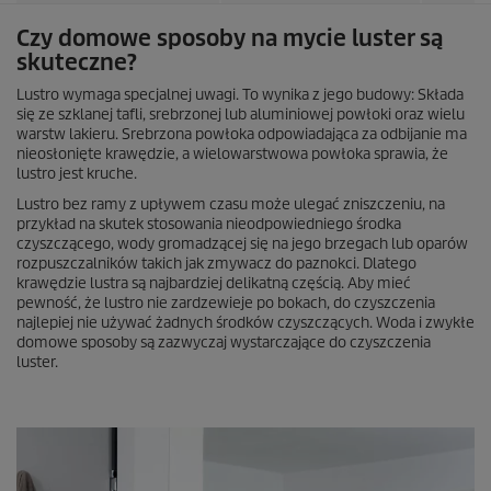
Czy domowe sposoby na mycie luster są
skuteczne?
Lustro wymaga specjalnej uwagi. To wynika z jego budowy: Składa
się ze szklanej tafli, srebrzonej lub aluminiowej powłoki oraz wielu
warstw lakieru. Srebrzona powłoka odpowiadająca za odbijanie ma
nieosłonięte krawędzie, a wielowarstwowa powłoka sprawia, że
lustro jest kruche.
Lustro bez ramy z upływem czasu może ulegać zniszczeniu, na
przykład na skutek stosowania nieodpowiedniego środka
czyszczącego, wody gromadzącej się na jego brzegach lub oparów
rozpuszczalników takich jak zmywacz do paznokci. Dlatego
krawędzie lustra są najbardziej delikatną częścią. Aby mieć
pewność, że lustro nie zardzewieje po bokach, do czyszczenia
najlepiej nie używać żadnych środków czyszczących. Woda i zwykłe
domowe sposoby są zazwyczaj wystarczające do czyszczenia
luster.