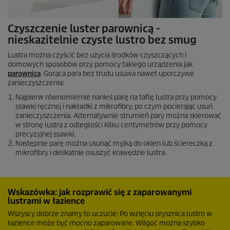
Czyszczenie luster parownicą -
nieskazitelnie czyste lustro bez smug
Lustra można czyścić bez użycia środków czyszczących i
domowych sposobów przy pomocy takiego urządzenia jak
parownica
. Gorąca para bez trudu usuwa nawet uporczywe
zanieczyszczenia:
Najpierw równomiernie nanieś parę na taflę lustra przy pomocy
ssawki ręcznej i nakładki z mikrofibry, po czym pocierając usuń
zanieczyszczenia. Alternatywnie strumień pary można skierować
w stronę lustra z odległości kilku centymetrów przy pomocy
precyzyjnej ssawki.
Następnie parę można usunąć myjką do okien lub ściereczką z
mikrofibry i delikatnie osuszyć krawędzie lustra.
Wskazówka: jak rozprawić się z zaparowanymi
lustrami w łazience
Wszyscy dobrze znamy to uczucie: Po wzięciu prysznica lustro w
łazience może być mocno zaparowane. Wilgoć można szybko