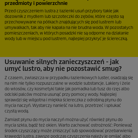
przedmioty i powierzchnie
Przed czyszczeniem lustra z łazienki usuń przybory takie jak
dozownik z mydłem lub szczoteczki do zębów, które często są
przechowywane na półkach znajdujących się pod lustrem lub
umywalkach, tak aby nie kapała na nie brudna woda. W pozostałych
pomieszczeniach, w których posadzki nie są odporne na działanie
wody lub w miejscu pod lustrem, najlepiej przykryć je ściereczką.
Usuwanie silnych zanieczyszczeń - jak
umyć lustro, aby nie pozostawić smug?
Z czasem, zwłaszcza w przypadku łazienkowych luster, osadzają się
na nim nie tylko rozpuszczalne w wodzie substancje. Lakiery i żele
do włosów, czy kosmetyki takie jak pomadka lub tusz do rzęs albo
odciski palców można usunąć przy pomocy wody. Najlepiej
sprawdzi się wilgotna i miękka ściereczka z odrobiną płynu do
mycia naczyń. Wystarczy nanieść na lutro, przetrzeć i spłukać
czystą wodą.
Zamiast płynu do mycia naczyń można użyć również płynu do
mycia szkła, bądź też okien. Warto zachować ostrożność: Ponieważ
środek czyszczący może zniszczyć lub spowodować przebarwienia
krawędzi lustra, zawsze podczas czyszczenia należy je omijać albo