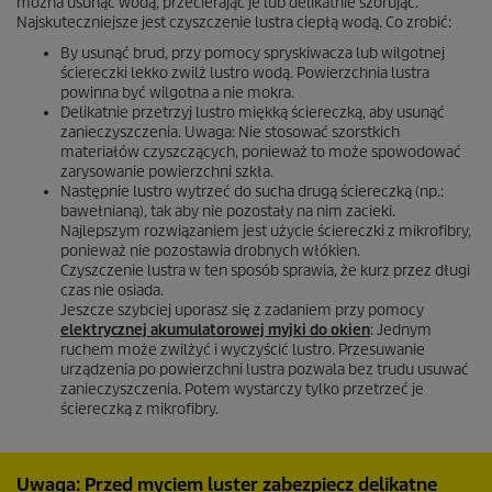
można usunąć wodą, przecierając je lub delikatnie szorując.
Najskuteczniejsze jest czyszczenie lustra ciepłą wodą. Co zrobić:
By usunąć brud, przy pomocy spryskiwacza lub wilgotnej
ściereczki lekko zwilż lustro wodą. Powierzchnia lustra
powinna być wilgotna a nie mokra.
Delikatnie przetrzyj lustro miękką ściereczką, aby usunąć
zanieczyszczenia. Uwaga: Nie stosować szorstkich
materiałów czyszczących, ponieważ to może spowodować
zarysowanie powierzchni szkła.
Następnie lustro wytrzeć do sucha drugą ściereczką (np.:
bawełnianą), tak aby nie pozostały na nim zacieki.
Najlepszym rozwiązaniem jest użycie ściereczki z mikrofibry,
ponieważ nie pozostawia drobnych włókien.
Czyszczenie lustra w ten sposób sprawia, że kurz przez długi
czas nie osiada.
Jeszcze szybciej uporasz się z zadaniem przy pomocy
elektrycznej akumulatorowej myjki do okien
: Jednym
ruchem może zwilżyć i wyczyścić lustro. Przesuwanie
urządzenia po powierzchni lustra pozwala bez trudu usuwać
zanieczyszczenia. Potem wystarczy tylko przetrzeć je
ściereczką z mikrofibry.
Uwaga: Przed myciem luster zabezpiecz delikatne