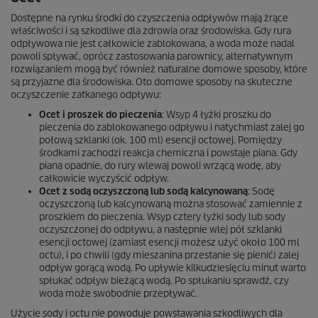
Dostępne na rynku środki do czyszczenia odpływów mają żrące
właściwości i są szkodliwe dla zdrowia oraz środowiska. Gdy rura
odpływowa nie jest całkowicie zablokowana, a woda może nadal
powoli spływać, oprócz zastosowania parownicy, alternatywnym
rozwiązaniem mogą być również naturalne domowe sposoby, które
są przyjazne dla środowiska. Oto domowe sposoby na skuteczne
oczyszczenie zatkanego odpływu:
Ocet i proszek do pieczenia
: Wsyp 4 łyżki proszku do
pieczenia do zablokowanego odpływu i natychmiast zalej go
połową szklanki (ok. 100 ml) esencji octowej. Pomiędzy
środkami zachodzi reakcja chemiczna i powstaje piana. Gdy
piana opadnie, do rury wlewaj powoli wrzącą wodę, aby
całkowicie wyczyścić odpływ.
Ocet z sodą oczyszczoną lub sodą kalcynowaną
: Sodę
oczyszczoną lub kalcynowaną można stosować zamiennie z
proszkiem do pieczenia. Wsyp cztery łyżki sody lub sody
oczyszczonej do odpływu, a następnie wlej pół szklanki
esencji octowej (zamiast esencji możesz użyć około 100 ml
octu), i po chwili (gdy mieszanina przestanie się pienić) zalej
odpływ gorącą wodą. Po upływie kilkudziesięciu minut warto
spłukać odpływ bieżącą wodą. Po spłukaniu sprawdź, czy
woda może swobodnie przepływać.
Użycie sody i octu nie powoduje powstawania szkodliwych dla