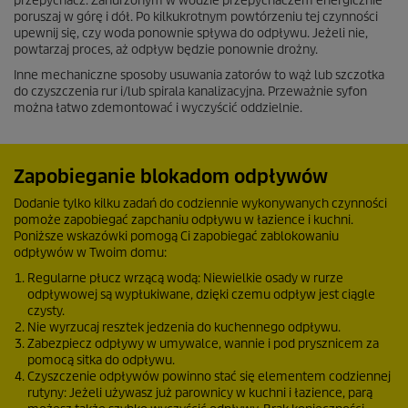
przepychacz. Zanurzonym w wodzie przepychaczem energicznie
poruszaj w górę i dół. Po kilkukrotnym powtórzeniu tej czynności
upewnij się, czy woda ponownie spływa do odpływu. Jeżeli nie,
powtarzaj proces, aż odpływ będzie ponownie drożny.
Inne mechaniczne sposoby usuwania zatorów to wąż lub szczotka
do czyszczenia rur i/lub spirala kanalizacyjna. Przeważnie syfon
można łatwo zdemontować i wyczyścić oddzielnie.
Zapobieganie blokadom odpływów
Dodanie tylko kilku zadań do codziennie wykonywanych czynności
pomoże zapobiegać zapchaniu odpływu w łazience i kuchni.
Poniższe wskazówki pomogą Ci zapobiegać zablokowaniu
odpływów w Twoim domu:
Regularne płucz wrzącą wodą: Niewielkie osady w rurze
odpływowej są wypłukiwane, dzięki czemu odpływ jest ciągle
czysty.
Nie wyrzucaj resztek jedzenia do kuchennego odpływu.
Zabezpiecz odpływy w umywalce, wannie i pod prysznicem za
pomocą sitka do odpływu.
Czyszczenie odpływów powinno stać się elementem codziennej
rutyny: Jeżeli używasz już parownicy w kuchni i łazience, parą