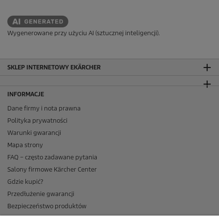
Wygenerowane przy użyciu AI (sztucznej inteligencji).
SKLEP INTERNETOWY EKÄRCHER
INFORMACJE
Dane firmy i nota prawna
Polityka prywatności
Warunki gwarancji
Mapa strony
FAQ – często zadawane pytania
Salony firmowe Kärcher Center
Gdzie kupić?
Przedłużenie gwarancji
Bezpieczeństwo produktów
Newsletter Kärcher