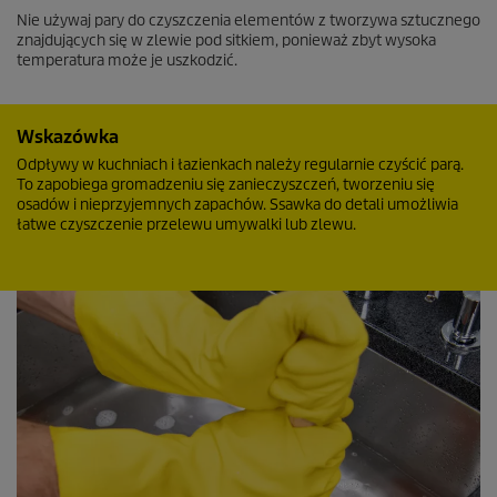
Nie używaj pary do czyszczenia elementów z tworzywa sztucznego
znajdujących się w zlewie pod sitkiem, ponieważ zbyt wysoka
temperatura może je uszkodzić.
Wskazówka
Odpływy w kuchniach i łazienkach należy regularnie czyścić parą.
To zapobiega gromadzeniu się zanieczyszczeń, tworzeniu się
osadów i nieprzyjemnych zapachów. Ssawka do detali umożliwia
łatwe czyszczenie przelewu umywalki lub zlewu.