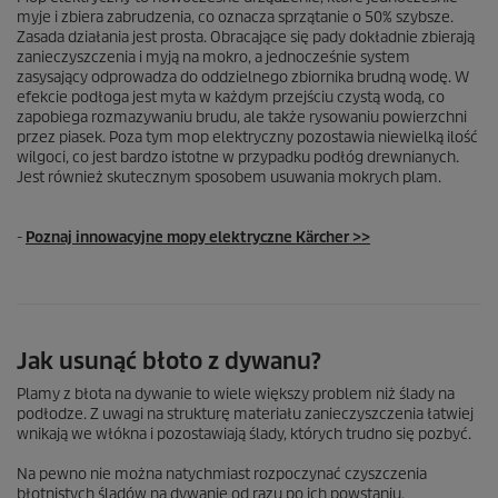
myje i zbiera zabrudzenia, co oznacza sprzątanie o 50% szybsze.
Zasada działania jest prosta. Obracające się pady dokładnie zbierają
zanieczyszczenia i myją na mokro, a jednocześnie system
zasysający odprowadza do oddzielnego zbiornika brudną wodę. W
efekcie podłoga jest myta w każdym przejściu czystą wodą, co
zapobiega rozmazywaniu brudu, ale także rysowaniu powierzchni
przez piasek. Poza tym mop elektryczny pozostawia niewielką ilość
wilgoci, co jest bardzo istotne w przypadku podłóg drewnianych.
Jest również skutecznym sposobem usuwania mokrych plam.
-
Poznaj innowacyjne mopy elektryczne Kärcher >>
Jak usunąć błoto z dywanu?
Plamy z błota na dywanie to wiele większy problem niż ślady na
podłodze. Z uwagi na strukturę materiału zanieczyszczenia łatwiej
wnikają we włókna i pozostawiają ślady, których trudno się pozbyć.
Na pewno nie można natychmiast rozpoczynać czyszczenia
błotnistych śladów na dywanie od razu po ich powstaniu.