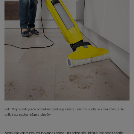
Fot.: Mop elektryczny pozostawi podłogę czystą i niemal suchą w kilka chwil, a Ty
unikniesz nadwyrężania pleców
Mop elektryczny to nowoczesne urządzenie, które jednocześnie