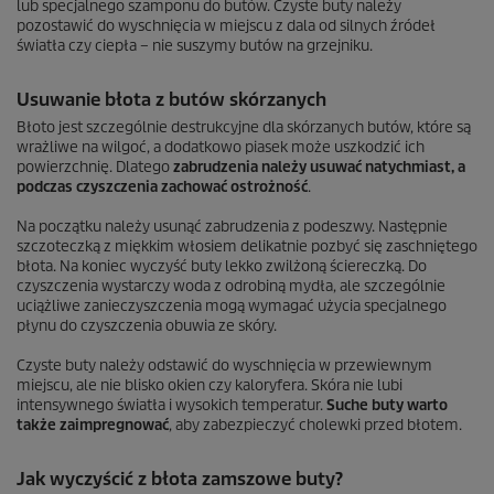
lub specjalnego szamponu do butów. Czyste buty należy
pozostawić do wyschnięcia w miejscu z dala od silnych źródeł
światła czy ciepła – nie suszymy butów na grzejniku.
Usuwanie błota z butów skórzanych
Błoto jest szczególnie destrukcyjne dla skórzanych butów, które są
wrażliwe na wilgoć, a dodatkowo piasek może uszkodzić ich
powierzchnię. Dlatego
zabrudzenia należy usuwać natychmiast, a
podczas czyszczenia zachować ostrożność
.
Na początku należy usunąć zabrudzenia z podeszwy. Następnie
szczoteczką z miękkim włosiem delikatnie pozbyć się zaschniętego
błota. Na koniec wyczyść buty lekko zwilżoną ściereczką. Do
czyszczenia wystarczy woda z odrobiną mydła, ale szczególnie
uciążliwe zanieczyszczenia mogą wymagać użycia specjalnego
płynu do czyszczenia obuwia ze skóry.
Czyste buty należy odstawić do wyschnięcia w przewiewnym
miejscu, ale nie blisko okien czy kaloryfera. Skóra nie lubi
intensywnego światła i wysokich temperatur.
Suche buty warto
także zaimpregnować
, aby zabezpieczyć cholewki przed błotem.
Jak wyczyścić z błota zamszowe buty?