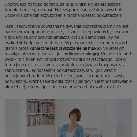
Doprowadzi to tylko do tego, że brud wniknie głębiej i jeszcze
trudniej będzie go usunąć. Należy poczekać, aż błoto wyschnie.
Dopiero suche zanieczyszczenia można odessać odkurzaczem.
Jeżeli zabrudzenia powstaną na dywanie pozostaną plamy, co jest
bardzo prawdopodobne, należy je sprać - nie powinny być usuwane
z dywanu za pomocą odplamiacza, octu lub amoniaku, by nie
uszkodzić i odplamić materiału. W przypadku takich uporczywych
plam z błota
konieczne jest czyszczenie na mokro.
Najlepszym
rozwiązaniem w tej sytuacji jest
odkurzacz piorący
. Urządzenie pod
wysokim ciśnieniem nanosi roztwór środka czyszczącego. Dzięki
temu jego cząsteczki wnikają w strukturę dywanu i rozpuszczają
zabrudzenia. Jednocześnie odkurzacz zasysa wilgoć wraz z
odspojonym brudem. W rezultacie dywan jest dogłębnie czysty i
odświeżony. Ważną zaletą odkurzaczy piorących jest pozostawianie
niewielkiej ilości wilgoci, przez co powierzchnia szybko schnie.