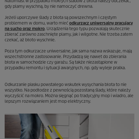
Natomiast w przypadku mokrych śladów z błota należy odczekać,
gdy plamy wyschną, by nie namoczyć drewna.
Jeżeli uporczywe ślady z błota są powszechnym i częstym
problemem w domu, warto mieć
odkurzacz uniwersalny pracujący
na sucho oraz mokro
. Urządzenia tego typu pozwalają skutecznie
zbierać zarówno zaschnięte plamy, jak i wilgotne. Nie trzeba zatem
czekać, aż błoto wyschnie.
Poza tym odkurzacze uniwersalne, jak sama nazwa wskazuje, mają
wszechstronne zastosowanie. Przydadzą się nawet do zbierania
błota w samochodzie czy garażu. Są także niezastąpione w
przypadku remontu i sytuacji awaryjnych, np. gdy wyleje pralka.
Odkurzanie piasku powstałego wskutek wysychania błota to nie
wszystko. Na podłodze z pewnością pozostaną ślady, które należy
wyczyścić na mokro. Można sięgnąć po tradycyjny mop i wiadro, ale
lepszym rozwiązaniem jest mop elektryczny.