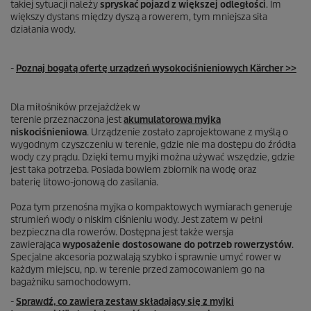
takiej sytuacji należy
spryskać pojazd z większej odległości
. Im
większy dystans między dyszą a rowerem, tym mniejsza siła
działania wody.
-
Poznaj bogatą ofertę urządzeń wysokociśnieniowych Kärcher >>
Dla miłośników przejażdżek w
terenie przeznaczona jest
akumulatorowa myjka
niskociśnieniowa
. Urządzenie zostało zaprojektowane z myślą o
wygodnym czyszczeniu w terenie, gdzie nie ma dostępu do źródła
wody czy prądu. Dzięki temu myjki można używać wszędzie, gdzie
jest taka potrzeba. Posiada bowiem zbiornik na wodę oraz
baterię litowo-jonową do zasilania.
Poza tym przenośna myjka o kompaktowych wymiarach generuje
strumień wody o niskim ciśnieniu wody. Jest zatem w pełni
bezpieczna dla rowerów. Dostępna jest także wersja
zawierająca
wyposażenie dostosowane do potrzeb rowerzystów
.
Specjalne akcesoria pozwalają szybko i sprawnie umyć rower w
każdym miejscu, np. w terenie przed zamocowaniem go na
bagażniku samochodowym.
-
Sprawdź, co zawiera zestaw składający się z myjki