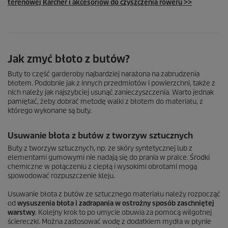
terenowej Kärcher i akcesoriów do czyszczenia roweru >>
Jak zmyć błoto z butów?
Buty to część garderoby najbardziej narażona na zabrudzenia
błotem. Podobnie jak z innych przedmiotów i powierzchni, także z
nich należy jak najszybciej usunąć zanieczyszczenia. Warto jednak
pamiętać, żeby dobrać metodę walki z błotem do materiału, z
którego wykonane są buty.
Usuwanie błota z butów z tworzyw sztucznych
Buty z tworzyw sztucznych, np. ze skóry syntetycznej lub z
elementami gumowymi nie nadają się do prania w pralce. Środki
chemiczne w połączeniu z ciepłą i wysokimi obrotami mogą
spowodować rozpuszczenie kleju.
Usuwanie błota z butów ze sztucznego materiału należy rozpocząć
od
wysuszenia błota i zadrapania w ostrożny sposób zaschniętej
warstwy
. Kolejny krok to po umycie obuwia za pomocą wilgotnej
ściereczki. Można zastosować wodę z dodatkiem mydła w płynie