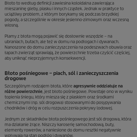
Błoto to według definicji zawiesina koloidalna zawierająca
mieszaninę gleby, piasku i innych cząstek. Jednak w praktyce to
uciążliwy problem, z którym borykamy się podczas brzydkiej
pogody, a szczególnie w okresie jesienno-zimowym oraz wczesną
wiosną.
Plamy z błota mogą pojawić się dosłownie wszędzie – na
ubraniach, butach, ale też w domu na podłogach i dywanach.
Nanoszone do domu zanieczyszczenia na podeszwach obuwia oraz
łapach zwierząt sprawiają, że powierzchnie trzeba czyścić częściej,
aby uniknąć nieprzyjemnych konsekwencji.
Błoto pośniegowe – piach, sól i zanieczyszczenia
drogowe
Szczególnym rodzajem błota, które
agresywnie oddziałuje na
różne powierzchnie
, jest błoto pośniegowe. Powstaje ono w wyniku
topienia śniegu, który miesza się z piaskiem oraz środkami
chemicznymi (np. sól drogowa) stosowanymi do posypywania
chodników i dróg w celu rozpuszczenia pokrywy lodowej.
Jednym ze składników błota pośniegowego jest sól drogowa, która
ma działanie żrące. Niszczy karoserię samochodową, buty,
elementy rowerów, a naniesione do domu resztki negatywnie
wpływają na stan podłóg i dywanów.