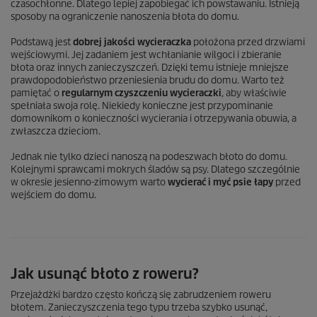
czasochłonne. Dlatego lepiej zapobiegać ich powstawaniu. Istnieją
sposoby na ograniczenie nanoszenia błota do domu.
Podstawą jest
dobrej jakości wycieraczka
położona przed drzwiami
wejściowymi. Jej zadaniem jest wchłanianie wilgoci i zbieranie
błota oraz innych zanieczyszczeń. Dzięki temu istnieje mniejsze
prawdopodobieństwo przeniesienia brudu do domu. Warto też
pamiętać o
regularnym czyszczeniu wycieraczki
, aby właściwie
spełniała swoja rolę. Niekiedy konieczne jest przypominanie
domownikom o konieczności wycierania i otrzepywania obuwia, a
zwłaszcza dzieciom.
Jednak nie tylko dzieci nanoszą na podeszwach błoto do domu.
Kolejnymi sprawcami mokrych śladów są psy. Dlatego szczególnie
w okresie jesienno-zimowym warto
wycierać i myć psie łapy
przed
wejściem do domu.
Jak usunąć błoto z roweru?
Przejażdżki bardzo często kończą się zabrudzeniem roweru
błotem. Zanieczyszczenia tego typu trzeba szybko usunąć,