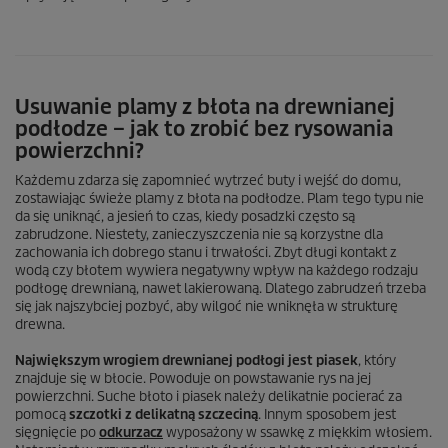
Usuwanie plamy z błota na drewnianej
podłodze – jak to zrobić bez rysowania
powierzchni?
Każdemu zdarza się zapomnieć wytrzeć buty i wejść do domu,
zostawiając świeże plamy z błota na podłodze. Plam tego typu nie
da się uniknąć, a jesień to czas, kiedy posadzki często są
zabrudzone. Niestety, zanieczyszczenia nie są korzystne dla
zachowania ich dobrego stanu i trwałości. Zbyt długi kontakt z
wodą czy błotem wywiera negatywny wpływ na każdego rodzaju
podłogę drewnianą, nawet lakierowaną. Dlatego zabrudzeń trzeba
się jak najszybciej pozbyć, aby wilgoć nie wniknęła w strukturę
drewna.
Największym wrogiem drewnianej podłogi jest piasek
, który
znajduje się w błocie. Powoduje on powstawanie rys na jej
powierzchni. Suche błoto i piasek należy delikatnie pocierać za
pomocą
szczotki z delikatną szczeciną
. Innym sposobem jest
sięgnięcie po
odkurzacz
wyposażony w ssawkę z miękkim włosiem.