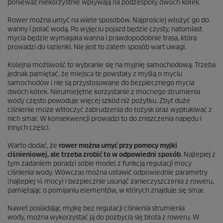
ponieważ niekorzystnie wpływają na podzespoły dwóch kółek.
Rower można umyć na wiele sposobów. Najprościej włożyć go do
wanny i polać wodą. Po wyjęciu pojazd będzie czysty, natomiast
mycia będzie wymagała wanna i prawdopodobnie trasa, która
prowadzi do łazienki. Nie jest to zatem sposób wart uwagi.
Kolejna możliwość to wybranie się na myjnię samochodową. Trzeba
jednak pamiętać, że miejsca te powstały z myślą o myciu
samochodów i nie są przystosowane do bezpiecznego mycia
dwóch kółek. Nieumiejętne korzystanie z mocnego strumienia
wody często powoduje więcej szkód niż pożytku. Zbyt duże
ciśnienie może wtłoczyć zabrudzenia do łożysk oraz wypłukiwać z
nich smar. W konsekwencji prowadzi to do zniszczenia napędu i
innych części.
Warto dodać, że
rower można umyć przy pomocy myjki
ciśnieniowej, ale trzeba zrobić to w odpowiedni sposób
. Najlepiej z
tym zadaniem poradzi sobie model z funkcją regulacji mocy
ciśnienia wody. Wówczas można ustawić odpowiednie parametry
(najlepiej ⅓ mocy) i bezpiecznie usunąć zanieczyszczenia z roweru,
pamiętając o pomijaniu elementów, w których znajduje się smar.
Nawet posiadając myjkę bez regulacji ciśnienia strumienia
wody, można wykorzystać ją do pozbycia się błota z roweru. W