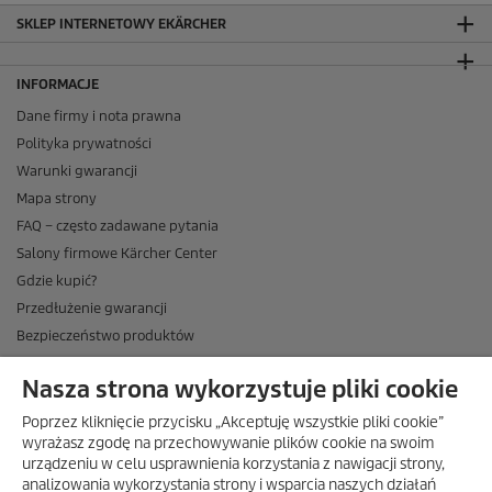
SKLEP INTERNETOWY EKÄRCHER
INFORMACJE
Dane firmy i nota prawna
Polityka prywatności
Warunki gwarancji
Mapa strony
FAQ – często zadawane pytania
Salony firmowe Kärcher Center
Gdzie kupić?
Przedłużenie gwarancji
Bezpieczeństwo produktów
Newsletter Kärcher
Nasza strona wykorzystuje pliki cookie
ADRES
Poprzez kliknięcie przycisku „Akceptuję wszystkie pliki cookie”
BIURO OBSŁUGI KLIENTA
wyrażasz zgodę na przechowywanie plików cookie na swoim
urządzeniu w celu usprawnienia korzystania z nawigacji strony,
OPINIE O EKÄRCHER
analizowania wykorzystania strony i wsparcia naszych działań