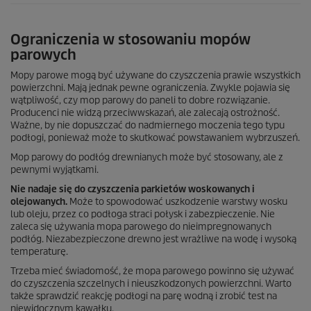
Ograniczenia w stosowaniu mopów
parowych
Mopy parowe mogą być używane do czyszczenia prawie wszystkich
powierzchni. Mają jednak pewne ograniczenia. Zwykle pojawia się
wątpliwość, czy mop parowy do paneli to dobre rozwiązanie.
Producenci nie widzą przeciwwskazań, ale zalecają ostrożność.
Ważne, by nie dopuszczać do nadmiernego moczenia tego typu
podłogi, ponieważ może to skutkować powstawaniem wybrzuszeń.
Mop parowy do podłóg drewnianych może być stosowany, ale z
pewnymi wyjątkami.
Nie nadaje się do czyszczenia parkietów woskowanych i
olejowanych.
Może to spowodować uszkodzenie warstwy wosku
lub oleju, przez co podłoga straci połysk i zabezpieczenie. Nie
zaleca się używania mopa parowego do nieimpregnowanych
podłóg. Niezabezpieczone drewno jest wrażliwe na wodę i wysoką
temperaturę.
Trzeba mieć świadomość, że mopa parowego powinno się używać
do czyszczenia szczelnych i nieuszkodzonych powierzchni. Warto
także sprawdzić reakcję podłogi na parę wodną i zrobić test na
niewidocznym kawałku.