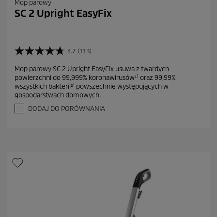
Mop parowy
SC 2 Upright EasyFix
4.7
(113)
4
.
Mop parowy SC 2 Upright EasyFix usuwa z twardych
7
powierzchni do 99,999% koronawirusów¹⁾ oraz 99,99%
n
wszystkich bakterii²⁾ powszechnie występujących w
a
gospodarstwach domowych.
5
g
DODAJ DO PORÓWNANIA
w
i
a
z
d
e
k
.
1
1
3
R