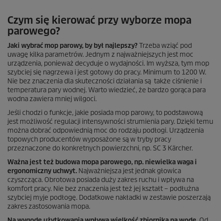
Czym się kierować przy wyborze mopa
parowego?
Jaki wybrać mop parowy, by był najlepszy?
Trzeba wziąć pod
uwagę kilka parametrów. Jednym z najważniejszych jest moc
urządzenia, ponieważ decyduje o wydajności. Im wyższa, tym mop
szybciej się nagrzewa i jest gotowy do pracy. Minimum to 1200 W.
Nie bez znaczenia dla skuteczności działania są także ciśnienie i
temperatura pary wodnej. Warto wiedzieć, że bardzo gorąca para
wodna zawiera mniej wilgoci.
Jeśli chodzi o funkcje, jakie posiada mop parowy, to podstawową
jest możliwość regulacji intensywności strumienia pary. Dzięki temu
można dobrać odpowiednią moc do rodzaju podłogi. Urządzenia
topowych producentów wyposażone są w tryby pracy
przeznaczone do konkretnych powierzchni, np. SC 3 Kärcher.
Ważna jest też budowa mopa parowego, np. niewielka waga i
ergonomiczny uchwyt.
Najważniejsza jest jednak głowica
czyszcząca. Obrotowa posiada duży zakres ruchu i wpływa na
komfort pracy. Nie bez znaczenia jest też jej kształt – podłużna
szybciej myje podłogę. Dodatkowe nakładki w zestawie poszerzają
zakres zastosowania mopa.
Na wygodę użytkowania wpływa wielkość zbiornika na wodę.
Od