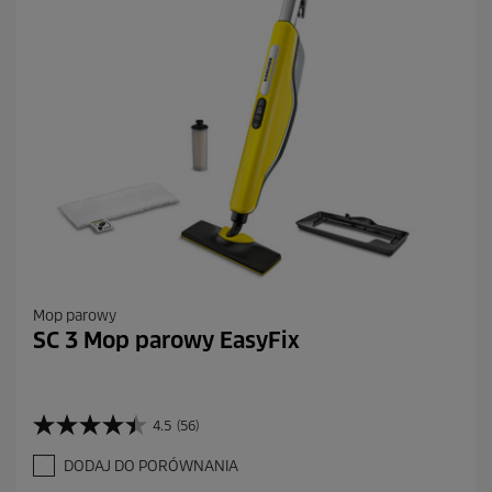
e
c
e
n
z
j
i
Mop parowy
SC 3 Mop parowy EasyFix
4.5
(56)
4
.
DODAJ DO PORÓWNANIA
5