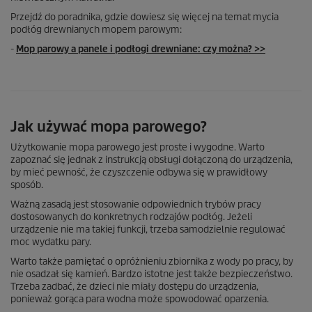
Przejdź do poradnika, gdzie dowiesz się więcej na temat mycia
podłóg drewnianych mopem parowym:
-
Mop parowy a panele i podłogi drewniane: czy można? >>
Jak używać mopa parowego?
Użytkowanie mopa parowego jest proste i wygodne. Warto
zapoznać się jednak z instrukcją obsługi dołączoną do urządzenia,
by mieć pewność, że czyszczenie odbywa się w prawidłowy
sposób.
Ważną zasadą jest stosowanie odpowiednich trybów pracy
dostosowanych do konkretnych rodzajów podłóg. Jeżeli
urządzenie nie ma takiej funkcji, trzeba samodzielnie regulować
moc wydatku pary.
Warto także pamiętać o opróżnieniu zbiornika z wody po pracy, by
nie osadzał się kamień. Bardzo istotne jest także bezpieczeństwo.
Trzeba zadbać, że dzieci nie miały dostępu do urządzenia,
ponieważ gorąca para wodna może spowodować oparzenia.