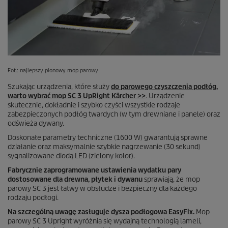
Fot.: najlepszy pionowy mop parowy
Szukając urządzenia, które służy
do parowego czyszczenia podłóg,
warto wybrać mop SC 3 UpRight Kärcher >>
. Urządzenie
skutecznie, dokładnie i szybko czyści wszystkie rodzaje
zabezpieczonych podłóg twardych (w tym drewniane i panele) oraz
odświeża dywany.
Doskonałe parametry techniczne (1600 W) gwarantują sprawne
działanie oraz maksymalnie szybkie nagrzewanie (30 sekund)
sygnalizowane diodą LED (zielony kolor).
Fabrycznie zaprogramowane ustawienia wydatku pary
dostosowane dla drewna, płytek i dywanu
sprawiają, że mop
parowy SC 3 jest łatwy w obsłudze i bezpieczny dla każdego
rodzaju podłogi.
Na szczególną uwagę zasługuje dysza podłogowa
EasyFix
.
Mop
parowy SC 3 Upright wyróżnia się wydajną technologią lameli,