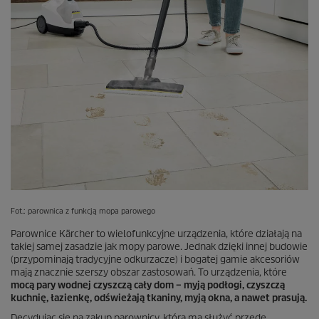
Fot.: parownica z funkcją mopa parowego
Parownice Kärcher to wielofunkcyjne urządzenia, które działają na
takiej samej zasadzie jak mopy parowe. Jednak dzięki innej budowie
(przypominają tradycyjne odkurzacze) i bogatej gamie akcesoriów
mają znacznie szerszy obszar zastosowań. To urządzenia, które
mocą pary wodnej czyszczą cały dom – myją podłogi, czyszczą
kuchnię, łazienkę, odświeżają tkaniny, myją okna, a nawet prasują.
Decydując się na zakup parownicy, która ma służyć przede