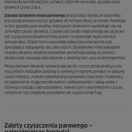
elementy konstrukcji to: uchwyt, zbiornik na wodę, grzałka oraz
głowica czyszcząca.
Zasada działania mopa parowego
jest prosta. Woda ze zbiornika
jest podgrzewana przez grzałkę do temperatury wrzenia. Powstaje
w ten sposób para wodna, która pod ciśnieniem wydostaje się na
zewnątrz przez głowicę. Cząsteczki brudu nagrzewają się szybciej
niż czyszczona powierzchnia, przez co powstaje duża różnica
temperatur. Dzięki temu powstają odkształcenia termiczne
sprzyjające odspajaniu się zabrudzeń. Dodatkowo mikroskopijne
cząsteczki pary wodnej dokładnie penetrują każdą szczelinę i
skutecznie usuwają zabrudzenia z podłóg bez użycia detergentów.
Mopy parowe idealnie sprawdzają się do czyszczenia praktycznie
wszystkich rodzajów podłóg (o pewnych ograniczeniach w dalszej
części tekstu), a także odświeżania dywanów, tapicerki i materacy.
Urządzenia te mają szeroki zakres zastosowania i radzą sobie z
różnego rodzaju zabrudzeniami, nawet tymi zaschniętymi czy po
remoncie (szczególnie przydatne do czyszczenia fug).
Zalety czyszczenia parowego –