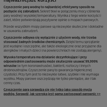
najważniejsze korzyści
Czyszczenie parą wodną to najbardziej efektywny sposób na
pozbycie się zabrudzeń.
Sekret tkwi w połączeniu mocy ciśnienia
pary wodnej i wysokiej temperatury. Wynika z tego wiele korzyści i
zalet, które potwierdzają pozytywne opinie o mopach parowych.
Przede wszystkim mopy parowe są niezwykle skuteczne i dokładne
w usuwaniu zabrudzeń.
Czyszczenie odbywa się wyłącznie z użyciem wody, nie trzeba
stosować żadnych środków chemicznych.
Dzięki temu sprzątanie
jest wydajne i oszczędne, ale także ekologiczne oraz przyjazne dla
alergików i małych dzieci (na powierzchniach nie zostają alergeny).
Wysoka temperatura ma działanie dezynfekujące i przy
odpowiednim zastosowaniu może skutecznie usuwać 99,999%
wirusów
(w tym koronawirusów), bakterii, roztoczy i innych
drobnoustrojów. Czyszczenie parą to gwarancja higienicznej
czystości. Przy tym jest to niezwykle łatwe, szybkie i nie wymaga
wysiłku. Mopy parowe oszczędzają nie tylko pieniądze, ale i tak
cenny czas.
Czyszczenie parą sprawdza się nie tylko jako sposób mycia
podłóg. Sprawdź, jak szeroka jest gama zastosowań parownic >>