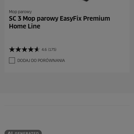
Mop parowy
SC 3 Mop parowy EasyFix Premium
Home Line
4.6
(175)
4
.
DODAJ DO PORÓWNANIA
6
n
a
5
g
w
i
a
z
d
e
k
.
1