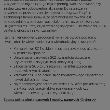
wszystkim do higienicznego mycia podłóg, warto sprawdzić, czy
zestaw zawiera odpowiednie akcesoria. Do czyszczenia
powierzchni przeznaczona jest dysza podłogowa
EasyFix
.
Technologia lameli sprawia, że para wodna kierowana jest
bezpośrednio na podłogę i pozostaje na niej przez dłuższy czas.
Dzięki temu rezultaty czyszczenia są najlepsze – usuwanie 99,999%
bakterii, wirusów i innych zarazków.
Kärcher, renomowany producent myjek parowych, posiada w
swojej ofercie wiele modeli tych wielofunkcyjnych urządzeń:
Kompaktowe SC 1 są idealne do sporadycznego użytku, ale
w pełni funkcjonalne.
Uniwersalne parownice SC2 gwarantują skuteczne
czyszczenie, a przy tym mają korzystną cenę.
Z kolei seria SC 3 to urządzenia charakteryzujące się
błyskawicznym działaniem.
Parownice SC 4 polecane są do komfortowego czyszczenia
nawet dużych domów.
Najmocniejsza jest natomiast seria SC 5, która posiada szereg
praktycznych funkcji (aktywacja gorącej wody czy
wielostopniowa regulacja wydatku pary).
Zobacz pełną ofertę parownic i mopów parowych Kärcher >>