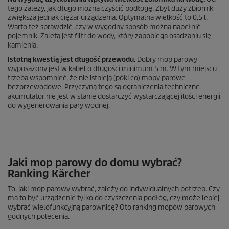
tego zależy, jak długo można czyścić podłogę. Zbyt duży zbiornik
zwiększa jednak ciężar urządzenia. Optymalna wielkość to 0,5 l.
Warto też sprawdzić, czy w wygodny sposób można napełnić
pojemnik. Zaletą jest filtr do wody, który zapobiega osadzaniu się
kamienia.
Istotną kwestią jest długość przewodu.
Dobry mop parowy
wyposażony jest w kabel o długości minimum 5 m. W tym miejscu
trzeba wspomnieć, że nie istnieją (póki co) mopy parowe
bezprzewodowe. Przyczyną tego są ograniczenia techniczne –
akumulator nie jest w stanie dostarczyć wystarczającej ilości energii
do wygenerowania pary wodnej.
Jaki mop parowy do domu wybrać?
Ranking Kärcher
To, jaki mop parowy wybrać, zależy do indywidualnych potrzeb. Czy
ma to być urządzenie tylko do czyszczenia podłóg, czy może lepiej
wybrać wielofunkcyjną parownicę? Oto ranking mopów parowych
godnych polecenia.