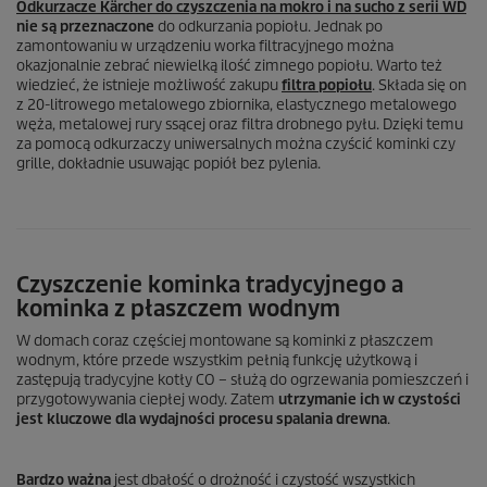
Odkurzacze Kärcher do czyszczenia na mokro i na sucho z serii WD
nie są przeznaczone
do odkurzania popiołu. Jednak po
zamontowaniu w urządzeniu worka filtracyjnego można
okazjonalnie zebrać niewielką ilość zimnego popiołu. Warto też
wiedzieć, że istnieje możliwość zakupu
filtra popiołu
. Składa się on
z 20-litrowego metalowego zbiornika, elastycznego metalowego
węża, metalowej rury ssącej oraz filtra drobnego pyłu. Dzięki temu
za pomocą odkurzaczy uniwersalnych można czyścić kominki czy
grille, dokładnie usuwając popiół bez pylenia.
Czyszczenie kominka tradycyjnego a
kominka z płaszczem wodnym
W domach coraz częściej montowane są kominki z płaszczem
wodnym, które przede wszystkim pełnią funkcję użytkową i
zastępują tradycyjne kotły CO – służą do ogrzewania pomieszczeń i
przygotowywania ciepłej wody. Zatem
utrzymanie ich w czystości
jest kluczowe dla wydajności procesu spalania drewna
.
Bardzo ważna
jest dbałość o drożność i czystość wszystkich