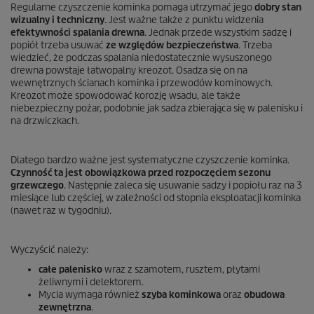
Regularne czyszczenie kominka pomaga utrzymać jego
dobry stan
wizualny i techniczny
. Jest ważne także z punktu widzenia
efektywności spalania drewna
. Jednak przede wszystkim sadzę i
popiół trzeba usuwać
ze względów bezpieczeństwa
. Trzeba
wiedzieć, że podczas spalania niedostatecznie wysuszonego
drewna powstaje łatwopalny kreozot. Osadza się on na
wewnętrznych ścianach kominka i przewodów kominowych.
Kreozot może spowodować korozję wsadu, ale także
niebezpieczny pożar, podobnie jak sadza zbierająca się w palenisku i
na drzwiczkach.
Dlatego bardzo ważne jest systematyczne czyszczenie kominka.
Czynność ta jest obowiązkowa przed rozpoczęciem sezonu
grzewczego
. Następnie zaleca się usuwanie sadzy i popiołu raz na 3
miesiące lub częściej, w zależności od stopnia eksploatacji kominka
(nawet raz w tygodniu).
Wyczyścić należy:
całe palenisko
wraz z szamotem, rusztem, płytami
żeliwnymi i delektorem.
Mycia wymaga również
szyba kominkowa
oraz
obudowa
zewnętrzna
.