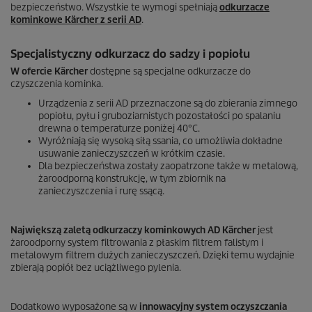
bezpieczeństwo. Wszystkie te wymogi spełniają
odkurzacze
kominkowe Kärcher z serii AD
.
Specjalistyczny odkurzacz do sadzy i popiołu
W ofercie Kärcher
dostępne są specjalne odkurzacze do
czyszczenia kominka.
Urządzenia z serii AD przeznaczone są do zbierania zimnego
popiołu, pyłu i gruboziarnistych pozostałości po spalaniu
drewna o temperaturze poniżej 40°C.
Wyróżniają się wysoką siłą ssania, co umożliwia dokładne
usuwanie zanieczyszczeń w krótkim czasie.
Dla bezpieczeństwa zostały zaopatrzone także w metalową,
żaroodporną konstrukcję, w tym zbiornik na
zanieczyszczenia i rurę ssącą.
Największą zaletą odkurzaczy kominkowych AD Kärcher
jest
żaroodporny system filtrowania z płaskim filtrem falistym i
metalowym filtrem dużych zanieczyszczeń. Dzięki temu wydajnie
zbierają popiół bez uciążliwego pylenia.
Dodatkowo wyposażone są w
innowacyjny system oczyszczania