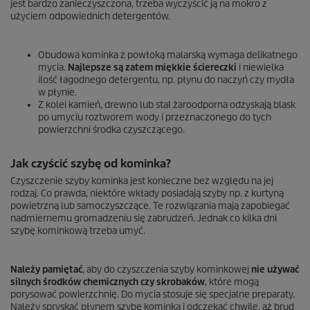
jest bardzo zanieczyszczona, trzeba wyczyścić ją na mokro z
użyciem odpowiednich detergentów.
Obudowa kominka z powłoką malarską wymaga delikatnego
mycia.
Najlepsze są zatem miękkie ściereczki
i niewielka
ilość łagodnego detergentu, np. płynu do naczyń czy mydła
w płynie.
Z kolei kamień, drewno lub stal żaroodporna odzyskają blask
po umyciu roztworem wody i przeznaczonego do tych
powierzchni środka czyszczącego.
Jak czyścić szybę od kominka?
Czyszczenie szyby kominka jest konieczne bez względu na jej
rodzaj. Co prawda, niektóre wkłady posiadają szyby np. z kurtyną
powietrzną lub samoczyszczące. Te rozwiązania mają zapobiegać
nadmiernemu gromadzeniu się zabrudzeń. Jednak co kilka dni
szybę kominkową trzeba umyć.
Należy pamiętać
, aby do czyszczenia szyby kominkowej
nie używać
silnych środków chemicznych czy skrobaków
, które mogą
porysować powierzchnię. Do mycia stosuje się specjalne preparaty.
Należy spryskać płynem szybę kominka i odczekać chwilę, aż brud