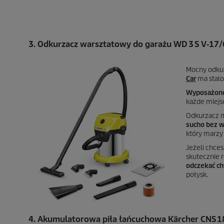
3. Odkurzacz warsztatowy do garażu WD 3 S V‑17/
Mocny odkur
Car
ma stalo
Wyposażono 
każde miejs
Odkurzacz m
sucho bez 
który marzy
Jeżeli chce
skutecznie 
odczekać ch
połysk.
4. Akumulatorowa piła łańcuchowa Kärcher CNS 1