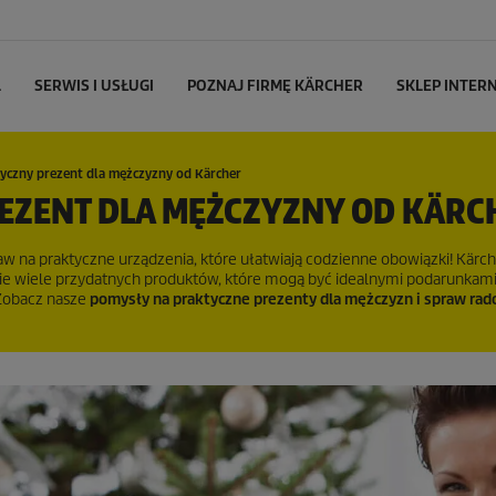
L
SERWIS I USŁUGI
POZNAJ FIRMĘ KÄRCHER
SKLEP INTE
yczny prezent dla mężczyzny od Kärcher
EZENT DLA MĘŻCZYZNY OD KÄRC
aw na praktyczne urządzenia, które ułatwiają codzienne obowiązki! Kärch
ie wiele przydatnych produktów, które mogą być idealnymi podarunkami
Zobacz nasze
pomysły na praktyczne prezenty dla mężczyzn i spraw ra