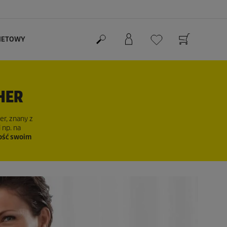
RNETOWY
HER
er, znany z
 np. na
dość swoim