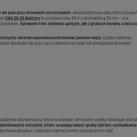
e do prac przy drzewach czy krzewach
. Akumulatorowa piła łańcuchowa 
del
CNS 36‑35 Battery
to przykład piły 36 V z prowadnicą 35 cm – ma
marowanie.
Sprawnie tnie zarówno gałęzie, jak i grubsze konary, a bezs
ezroczyste okienko pozwala kontrolować poziom oleju
. Dzięki zasilaniu
zie sprawdzi się przy cięciu drewna na opał lub pielęgnacji drzewek.
ządzenie dla kierowcy, które w sezonie zimowym szybko likwiduje lód n
lastikowymi ostrzami, które usuwają nawet gruby lód bez uszkadzania 
obrotowa głowica z ostrzami samoczynnie wycina szron i lód.