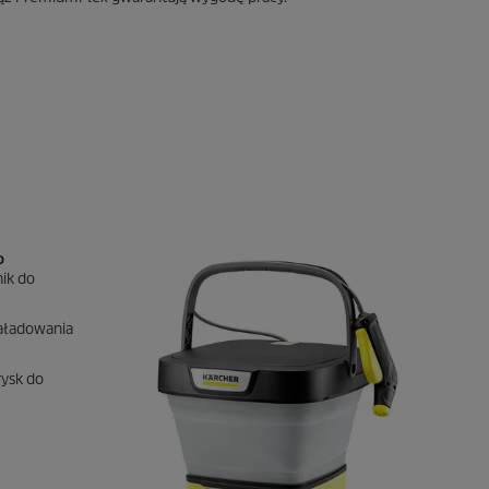
o
nik do
naładowania
rysk do