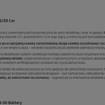
6/20 Car
zacz uniwersalny jest przeznaczony do auto-detailingu i prac w garażu.
wy zbiornik 17 l, przewód 6 m i 2 m wąż ssący, a mimo to jest kompakto
go w specjalną ssawkę samochodową, długą ssawkę szczelinową i szc
ce we wnętrzu auta – od deski rozdzielczej po głębokie pęknięcia międz
a dodatkowo system szybkiego montażu ssawki na wężu (wypinane kol
wymiany wkładu
. Lekka konstrukcja z ergonomicznym uchwytem sprawia, 
 o własnym profesjonalnym zestawie do mycia samochodu.
sz dodać do odkurzacza jeszcze inne gadżety do samochodu na prezent, 
rozpuszcza typowe zabrudzenia drogowe – pył hamulcowy, zabrudzenia uli
wilę, aż zmieni kolor na czerwony
– sygnalizuje to intensywne działanie 
8‑30 Battery