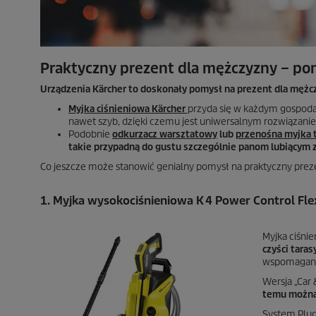
Praktyczny prezent dla mężczyzny – po
Urządzenia Kärcher to doskonały pomysł na prezent dla mężc
Myjka ciśnieniowa Kärcher
przyda się w każdym gospoda
nawet szyb, dzięki czemu jest uniwersalnym rozwiązanie
Podobnie
odkurzacz warsztatowy
lub
przenośna myjka 
takie przypadną do gustu szczególnie panom lubiącym 
Co jeszcze może stanowić genialny pomysł na praktyczny prezent 
1. Myjka wysokociśnieniowa K 4 Power Control Flex
Myjka ciśnie
czyści taras
wspomaganie
Wersja „Car
temu można 
System Plug