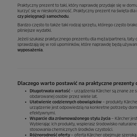
Praktyczny prezent to taki, który naprawdę przydaje się w domu.
kurzyć się w nieskończoność. Praktyczny prezent na święta d
czy pielęgnacji samochodu
.
Bardzo często to także taki rodzaj sprzętu, którego często bra
pilniejsze wydatki.
Jeżeli szukasz praktycznego prezentu dla męża/partnera, taty c
sprawdzają się w roli upominków, które naprawdę będą używa
wyposażenia
.
Dlaczego warto postawić na praktyczne prezenty 
Długotrwała wartość
– urządzenia Kärcher są znane ze sw
obdarowanej osobie przez wiele lat.
Ułatwienie codziennych obowiązków
– produkty Kärche
urządzenie jest odpowiedzią na konkretne potrzeby domo
efektywnymi.
Wsparcie dla zrównoważonego stylu życia
– Kärcher jes
Wybierając ich produkty, wspierasz środowisko naturalne
stosowania chemicznych środków czystości.
Różnorodność oferty
– oferta Kärcher obejmuje szerok