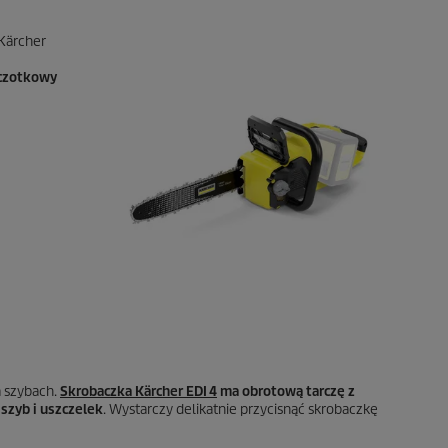
Kärcher
zczotkowy
a szybach.
Skrobaczka Kärcher EDI 4
ma obrotową tarczę z
szyb i uszczelek
. Wystarczy delikatnie przycisnąć skrobaczkę