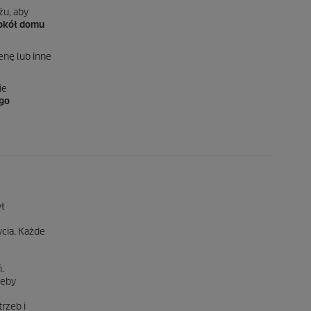
żu, aby
wokół domu
enę lub inne
ie
ego
ył
cia. Każde
.
zeby
rzeb i