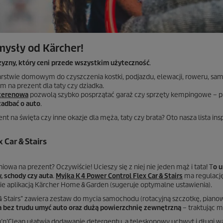
mysły od Kärcher!
zyzny, który ceni przede wszystkim użyteczność
.
rstwie domowym do czyszczenia kostki, podjazdu, elewacji, roweru, sa
m na prezent dla taty czy dziadka.
terenowa
pozwolą szybko posprzątać garaż czy sprzęty kempingowe – p
zadbać o auto
.
na święta czy inne okazje dla męża, taty czy brata? Oto nasza lista inspi
 Car & Stairs
niowa na prezent? Oczywiście! Ucieszy się z niej nie jeden mąż i tata! T
o 
y, schody czy auta
.
Myjka K 4 Power Control Flex Car & Stairs
ma regulację
 aplikacją Kärcher Home & Garden (sugeruje optymalne ustawienia).
 & Stairs” zawiera zestaw do mycia samochodu (rotacyjną szczotkę, piano
bez trudu umyć auto oraz dużą powierzchnię zewnętrzną
– traktując m
’n’Clean ułatwia dodawanie detergentu, a teleskopowy uchwyt i długi 