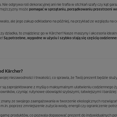
 Nie odgrywa roli dekoracyjnej ani nie trafia w otchłań szafy czy kąt gara
la mężczyzny może
pomagać w sprzątaniu, porządkowaniu przestrzeni 
kowało, ale jego zakup odkładano na później, na przykład ze względu na c
zy dziadka, to znajdziesz go w Kärcher! Nasze maszyny i akcesoria idealn
ne!
Są potrzebne, wygodne w użyciu i szybko stają się częścią codzienn
od Kärcher?
ojej niezawodności i trwałości, co sprawia, że Twój prezent będzie służ
r są zaprojektowane z myślą o maksymalnym ułatwieniu codziennego ży
wników, czyniąc rutynowe obowiązki szybszymi, łatwiejszymi i bardziej
t znany ze swojego zaangażowania w tworzenie ekologicznych rozwiązań
 m.in. poprzez zmniejszenie zużycia wody, energii czy ograniczenie potr
ą gamę produktów, co pozwala dopasować prezent do indywidualnych pot