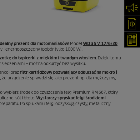
Skon
Oka
New
Idealny prezent dla motomaniaków
! Model
WD 3 S V‑17/6/20
wy i energooszczędny (pobór tylko 1000 W).
zotkę do tapicerki z miękkim i twardym włosiem
. Dzięki temu
y siedzeniami – można odkurzyć bez wysiłku.
anko) oraz
filtr kartridżowy pozwalający odkurzać na mokro i
że urządzenie sprawdzi się jako prezent np. dla mężczyzny,
to wybierz środek do czyszczenia felg Premium RM 667, który
czne, sól i błoto.
Wystarczy spryskać felgi środkiem i
preparatu. Po spłukaniu felgi odzyskują czysty, metaliczny