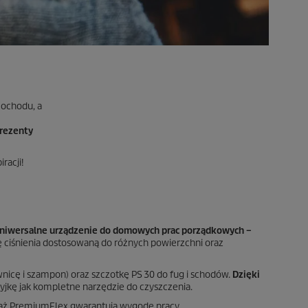
mochodu, a
rezenty
racji!
uniwersalne urządzenie do domowych prac porządkowych –
 ciśnienia dostosowaną do różnych powierzchni oraz
wnicę i szampon) oraz szczotkę PS 30 do fug i schodów.
Dzięki
yjkę jak kompletne narzędzie do czyszczenia.
wąż
PremiumFlex
gwarantują wygodę pracy.