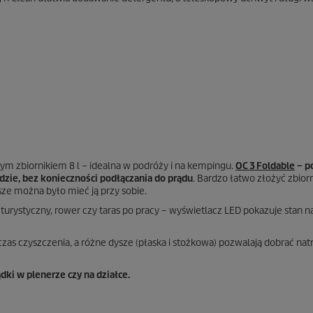
m zbiornikiem 8 l – idealna w podróży i na kempingu.
OC 3 Foldable
– p
dzie, bez konieczności podłączania do prądu
. Bardzo łatwo złożyć zbior
ze można było mieć ją przy sobie.
urystyczny, rower czy taras po pracy – wyświetlacz LED pokazuje stan 
s czyszczenia, a różne dysze (płaska i stożkowa) pozwalają dobrać nat
dki w plenerze czy na działce.