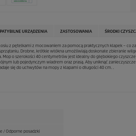
PATYBILNE URZĄDZENIA
ZASTOSOWANIA
ŚRODKI CZYSZC
włosiu z pętelkami z mocowaniem za pomocą praktycznych klapek – co zap
sprzątaniu. Drobne, krótkie włókna umożliwiają doskonałe zbieranie wil
. Mop o szerokości 40 centymetrów jest idealny do głębokiego czyszcze
ójnym lub pojedynczym wiadrem oraz prasą. Aby uniknąć zanieczyszcz
aje się do uchwytów na mopy z klapami o długości 40 cm. .
e / Odporne posadzki