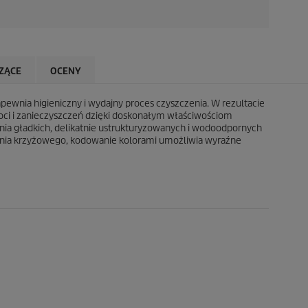
ZĄCE
OCENY
ewnia higieniczny i wydajny proces czyszczenia. W rezultacie
goci i zanieczyszczeń dzięki doskonałym właściwościom
nia gładkich, delikatnie ustrukturyzowanych i wodoodpornych
enia krzyżowego, kodowanie kolorami umożliwia wyraźne