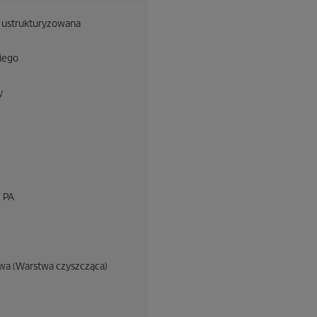
o ustrukturyzowana
niego
y
 PA
wa (Warstwa czyszcząca)