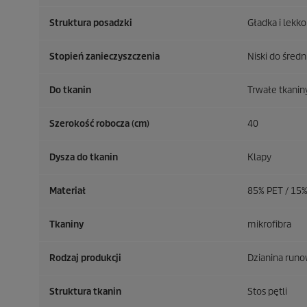
Struktura posadzki
Gładka i lekk
Stopień zanieczyszczenia
Niski do śred
Do tkanin
Trwałe tkanin
Szerokość robocza (cm)
40
Dysza do tkanin
Klapy
Materiał
85% PET / 15%
Tkaniny
mikrofibra
Rodzaj produkcji
Dzianina runo
Struktura tkanin
Stos pętli