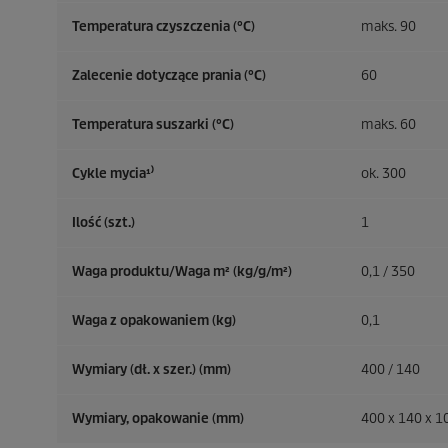
Temperatura czyszczenia (°C)
maks. 90
Zalecenie dotyczące prania (°C)
60
Temperatura suszarki (°C)
maks. 60
Cykle mycia¹⁾
ok. 300
Ilość (szt.)
1
Waga produktu/Waga m² (kg/g/m²)
0,1 / 350
Waga z opakowaniem (kg)
0,1
Wymiary (dł. x szer.) (mm)
400 / 140
Wymiary, opakowanie (mm)
400 x 140 x 1