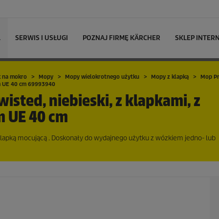
L
SERWIS I USŁUGI
POZNAJ FIRMĘ KÄRCHER
SKLEP INTE
k na mokro
Mopy
Mopy wielokrotnego użytku
Mopy z klapką
Mop P
ym UE 40 cm 69993940
isted, niebieski, z klapkami, z
 UE 40 cm
klapką mocującą . Doskonały do wydajnego użytku z wózkiem jedno- lub