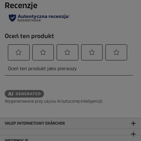
z
j
a
Wygenerowane przy użyciu AI (sztucznej inteligencji).
SKLEP INTERNETOWY EKÄRCHER
INFORMACJE