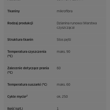
Tkaniny
mikrofibra
Rodzaj produkcji
Dzianina runowa (Warstwa
czyszcząca)
Struktura tkanin
Stos pętli
Temperatura czyszczenia
maks. 90
(°C)
Zalecenie dotyczące prania
60
(°C)
Temperatura suszarki (°C)
maks. 60
Cykle mycia¹⁾
ok. 250
Ilość (szt.)
1