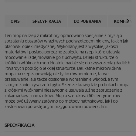
OPIS
SPECYFIKACJA
DO POBRANIA
KOMPATYB
Ten mop na rzep z mikrofibry opracowano specjalnie z myślą o
sprzątaniu obszarów wrażliwych pod względem higieny, takich jak
placówki opieki medycznej. Wykonany jest z wysokiej jakości
materiałów i posiada poręczne zapięcie na rzep, które ułatwia
mocowanie i zdejmowanie go z uchwytu. Dzięki strukturze o
krótkich włóknach mop idealnie nadaje się do czyszczenia gładkich
i twardych podłóg o lekkiej strukturze. Delikatne mikrowłókna
mopa na rzep zapewniają nie tylko równomierne, łatwe
przesuwanie, ale także doskonałe wchłanianie wilgoci, a tym
samym zanieczyszczeń i pyłu. Szersze krawędzie po bokach mopa
z krótkimi włóknami niezawodnie usuwają luźne zabrudzenia z
zakamarków i narożników. Mop o szerokości 60 centymetrów
może być używany zarówno do metody natryskowej, jak i do
zastosowań po wstępnym przygotowaniu powierzchni.
SPECYFIKACJA