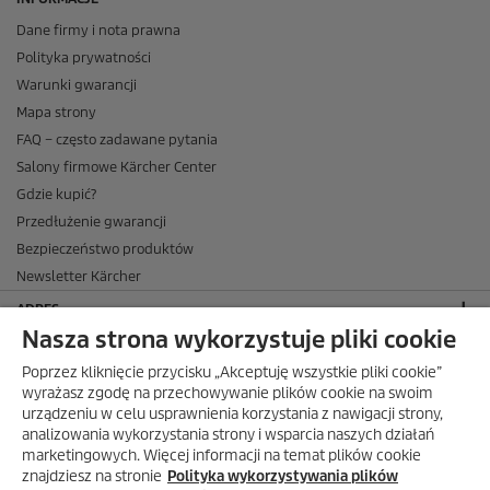
Dane firmy i nota prawna
Polityka prywatności
Warunki gwarancji
Mapa strony
FAQ – często zadawane pytania
Salony firmowe Kärcher Center
Gdzie kupić?
Przedłużenie gwarancji
Bezpieczeństwo produktów
Newsletter Kärcher
ADRES
Nasza strona wykorzystuje pliki cookie
BIURO OBSŁUGI KLIENTA
Poprzez kliknięcie przycisku „Akceptuję wszystkie pliki cookie”
OPINIE O EKÄRCHER
wyrażasz zgodę na przechowywanie plików cookie na swoim
urządzeniu w celu usprawnienia korzystania z nawigacji strony,
DOSTAWA W EKÄRCHER
analizowania wykorzystania strony i wsparcia naszych działań
marketingowych. Więcej informacji na temat plików cookie
METODY PŁATNOŚCI DOSTĘPNE W EKÄRCHER
znajdziesz na stronie
Polityka wykorzystywania plików