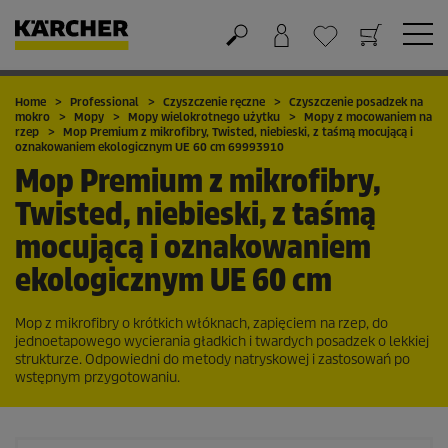
Koszyk
Lista życzeń
Home
Professional
Czyszczenie ręczne
Czyszczenie posadzek na
mokro
Mopy
Mopy wielokrotnego użytku
Mopy z mocowaniem na
rzep
Mop Premium z mikrofibry, Twisted, niebieski, z taśmą mocującą i
oznakowaniem ekologicznym UE 60 cm 69993910
Mop Premium z mikrofibry,
Twisted, niebieski, z taśmą
mocującą i oznakowaniem
ekologicznym UE 60 cm
Mop z mikrofibry o krótkich włóknach, zapięciem na rzep, do
jednoetapowego wycierania gładkich i twardych posadzek o lekkiej
strukturze. Odpowiedni do metody natryskowej i zastosowań po
wstępnym przygotowaniu.