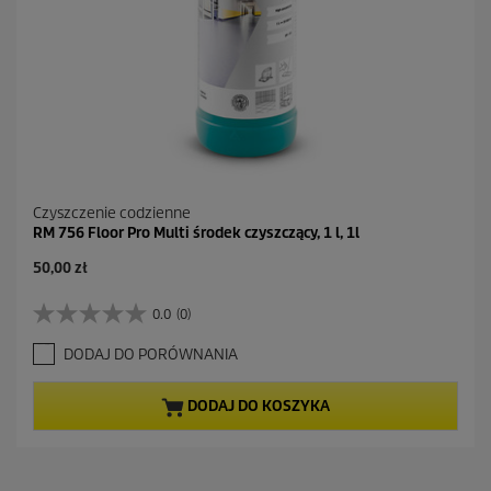
Czyszczenie codzienne
RM 756 Floor Pro Multi środek czyszczący, 1 l, 1l
50,00 zł
0.0
(0)
0
.
DODAJ DO PORÓWNANIA
0
n
a
DODAJ DO KOSZYKA
5
g
w
i