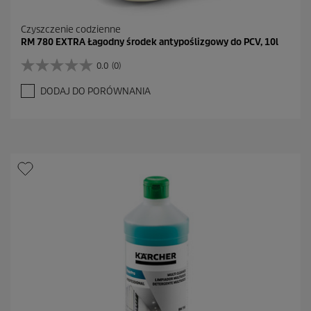
Czyszczenie codzienne
RM 780 EXTRA Łagodny środek antypoślizgowy do PCV, 10l
0.0
(0)
0
.
DODAJ DO PORÓWNANIA
0
n
a
5
g
w
i
a
z
d
e
k
.