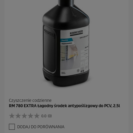
Czyszczenie codzienne
RM 780 EXTRA Łagodny środek antypoślizgowy do PCV, 2.5l
0.0
(0)
0
.
DODAJ DO PORÓWNANIA
0