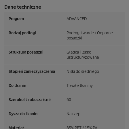
Dane techniczne
Program
ADVANCED
Rodzaj podłogi
Podłogi twarde / Odporne
posadzki
Struktura posadzki
Gładka i lekko
ustrukturyzowana
Stopień zanieczyszczenia
Niski do średniego
Do tkanin
Trwałe tkaniny
Szerokość robocza (cm)
60
Dysza do tkanin
Na rzep
Materiał
85% PET / 15% PA