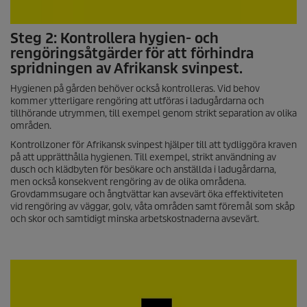
Steg 2: Kontrollera hygien- och
rengöringsåtgärder för att förhindra
spridningen av Afrikansk svinpest.
Hygienen på gården behöver också kontrolleras. Vid behov
kommer ytterligare rengöring att utföras i ladugårdarna och
tillhörande utrymmen, till exempel genom strikt separation av olika
områden.
Kontrollzoner för Afrikansk svinpest hjälper till att tydliggöra kraven
på att upprätthålla hygienen. Till exempel, strikt användning av
dusch och klädbyten för besökare och anställda i ladugårdarna,
men också konsekvent rengöring av de olika områdena.
Grovdammsugare och ångtvättar kan avsevärt öka effektiviteten
vid rengöring av väggar, golv, våta områden samt föremål som skåp
och skor och samtidigt minska arbetskostnaderna avsevärt.