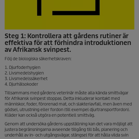
Steg 1: Kontrollera att gårdens rutiner är
effektiva för att förhindra introduktionen
av Afrikansk svinpest.
Följ de biologiska säkerhetskraven:
1. Djurfoderhygien
2. Livsmedelshygien
3. Livsmedelssäkerhet
4. Djurhälsokoder
Tillsammans med gårdens veterinär måste alla kända smittvägar
för Afrikansk svinpest stoppas. Detta inkluderar kontakt med
människor, foder, förorenad mat, och slakteriavfall, men även med
gödsel, utrustning eller fordon (till exempel djurtransportfordon).
Kläder kan också utgöra en potentiell smittväg.
Genom att undersöka gårdens uppställning kan det vara möjligt att
justera begränsningarna avseende tillgång till bås, planering och
underhåll av in- och utgångsvägar, stängsel för att hålla vilda svin