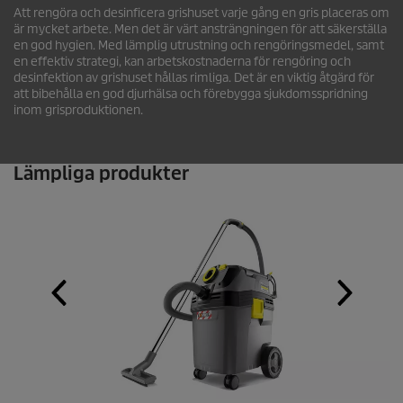
Att rengöra och desinficera grishuset varje gång en gris placeras om
är mycket arbete. Men det är värt ansträngningen för att säkerställa
en god hygien. Med lämplig utrustning och rengöringsmedel, samt
en effektiv strategi, kan arbetskostnaderna för rengöring och
desinfektion av grishuset hållas rimliga. Det är en viktig åtgärd för
att bibehålla en god djurhälsa och förebygga sjukdomsspridning
inom grisproduktionen.
Lämpliga produkter