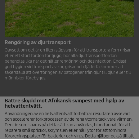
Rengöring av djurtransport
Oavsett om det är en liten släpvagn för att transportera fem grisar
eller ett stort fordon för tjugo, bör alla djurtransportfordon
behandlas lika när det gäller rengöring och desinfektion. Endast
god hygien vid transport av kor, grisar och fjäderfä kommer att
säkerställa att överföringen av patogener från djur till djur eller till
människor förebyggs.
Bättre skydd mot Afrikansk svinpest med hjälp av
hetvattentvätt.
Användningen av en hetvattentvätt förbättrar resultaten avsevärt
och accelererar torkprocessen av de rena ytorna tack vare värmen.
Den tid som sparas på detta sätt kan användas, bland annat, för att
reparera små sprickor, skrymslen eller hål i ytor för att förhindra
föroreningsplatser för bakterier och virus. Detta hjälper också till att