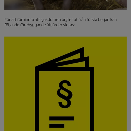
För att förhindra att sjukdomen bryter ut från första början kan
följande förebyggande åtgärder vidtas: