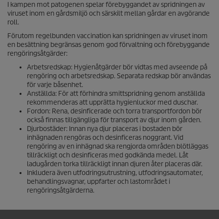
I kampen mot patogenen spelar förebyggandet av spridningen av
viruset inom en gårdsmiljö och särskilt mellan gårdar en avgörande
roll.
Förutom regelbunden vaccination kan spridningen av viruset inom
en besättning begränsas genom god förvaltning och förebyggande
rengöringsåtgärder:
Arbetsredskap: Hygienåtgärder bör vidtas med avseende på
rengöring och arbetsredskap. Separata redskap bör användas
för varje båsenhet.
Anställda: För att förhindra smittspridning genom anställda
rekommenderas att upprätta hygienluckor med duschar.
Fordon: Rena, desinficerade och torra transportfordon bör
också finnas tillgängliga för transport av djur inom gården.
Djurbostäder: Innan nya djur placeras i bostaden bör
inhägnaden rengöras och desinficeras noggrant. Vid
rengöring av en inhägnad ska rengjorda områden blötläggas
tillräckligt och desinficeras med godkända medel. Låt
ladugården torka tillräckligt innan djuren åter placeras där.
Inkludera även utfodringsutrustning, utfodringsautomater,
behandlingsvagnar, uppfarter och lastområdet i
rengöringsåtgärderna.