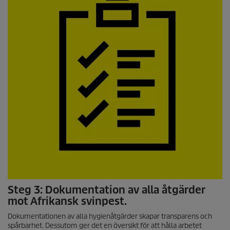
Steg 3: Dokumentation av alla åtgärder
mot Afrikansk svinpest.
Dokumentationen av alla hygienåtgärder skapar transparens och
spårbarhet. Dessutom ger det en översikt för att hålla arbetet