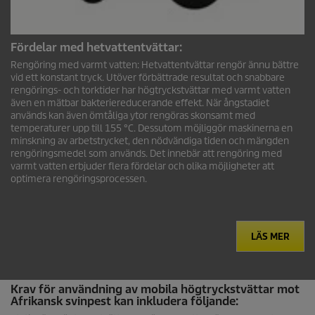
Fördelar med hetvattentvättar:
Rengöring med varmt vatten: Hetvattentvättar rengör ännu bättre
vid ett konstant tryck. Utöver förbättrade resultat och snabbare
rengörings- och torktider har högtryckstvättar med varmt vatten
även en mätbar bakteriereducerande effekt. När ångstadiet
används kan även ömtåliga ytor rengöras skonsamt med
temperaturer upp till 155 °C. Dessutom möjliggör maskinerna en
minskning av arbetstrycket, den nödvändiga tiden och mängden
rengöringsmedel som används. Det innebär att rengöring med
varmt vatten erbjuder flera fördelar och olika möjligheter att
optimera rengöringsprocessen.
LÄS MER
Krav för användning av mobila högtryckstvättar mot
Afrikansk svinpest kan inkludera följande: