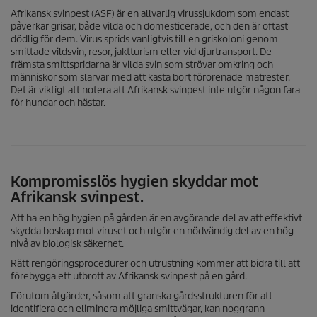
Afrikansk svinpest (ASF) är en allvarlig virussjukdom som endast
påverkar grisar, både vilda och domesticerade, och den är oftast
dödlig för dem. Virus sprids vanligtvis till en griskoloni genom
smittade vildsvin, resor, jaktturism eller vid djurtransport. De
främsta smittspridarna är vilda svin som strövar omkring och
människor som slarvar med att kasta bort förorenade matrester.
Det är viktigt att notera att Afrikansk svinpest inte utgör någon fara
för hundar och hästar.
Kompromisslös hygien skyddar mot
Afrikansk svinpest.
Att ha en hög hygien på gården är en avgörande del av att effektivt
skydda boskap mot viruset och utgör en nödvändig del av en hög
nivå av biologisk säkerhet.
Rätt rengöringsprocedurer och utrustning kommer att bidra till att
förebygga ett utbrott av Afrikansk svinpest på en gård.
Förutom åtgärder, såsom att granska gårdsstrukturen för att
identifiera och eliminera möjliga smittvägar, kan noggrann