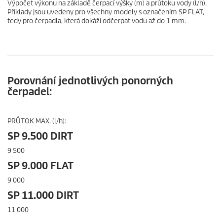
Výpočet výkonu na základě čerpací výšky (m) a průtoku vody (l/h).
Příklady jsou uvedeny pro všechny modely s označením SP FLAT,
tedy pro čerpadla, která dokáží odčerpat vodu až do 1 mm.
Porovnání jednotlivých ponorných
čerpadel:
PRŮTOK MAX. (l/h):
SP 9.500 DIRT
9 500
SP 9.000 FLAT
9 000
SP 11.000 DIRT
11 000