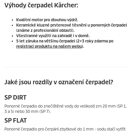
Výhody čerpadel Kärcher:
Kvalitní motor pro dlouhou výdrž.
Keramické kluzné prstencové těsnění u ponorných čerpadel
(známe z profesionální oblasti).
Všestranné využití na zahradě i v domě.
5 let záruka na většinu čerpadel (2+3 roky zdarma po
registraci produktu na našem webu
).
Jaké jsou rozdíly v označení čerpadel?
SP DIRT
Ponorné čerpadlo do znečištěné vody do velikosti zrn 20 mm (SP 1,
3 a 5) nebo 30 mm (SP 7).
SP FLAT
Ponorné čerpadlo pro čerpání zbytkové do 1 mm - vodu stačí vytřít