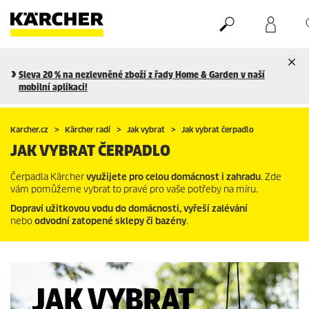
Nákupní košík
Seznam oblíbených produktů
Sleva 20 % na nezlevněné zboží z řady Home & Garden v naší
mobilní aplikaci!
Karcher.cz
Kärcher radí
Jak vybrat
Jak vybrat čerpadlo
JAK VYBRAT ČERPADLO
Čerpadla Kärcher
využijete pro celou domácnost i zahradu
. Zde
vám pomůžeme vybrat to pravé pro vaše potřeby na míru.
Dopraví užitkovou vodu do domácnosti,
vyřeší zalévání
nebo
odvodní zatopené sklepy či bazény
.