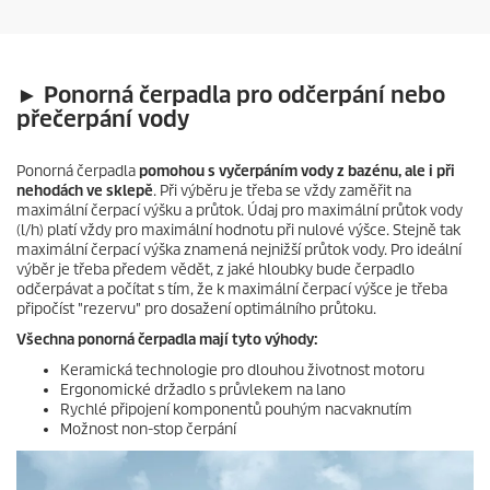
► Ponorná čerpadla pro odčerpání nebo
přečerpání vody
Ponorná čerpadla
pomohou s vyčerpáním vody z bazénu, ale i při
nehodách ve sklepě
. Při výběru je třeba se vždy zaměřit na
maximální čerpací výšku a průtok. Údaj pro maximální průtok vody
(l/h) platí vždy pro maximální hodnotu při nulové výšce. Stejně tak
maximální čerpací výška znamená nejnižší průtok vody. Pro ideální
výběr je třeba předem vědět, z jaké hloubky bude čerpadlo
odčerpávat a počítat s tím, že k maximální čerpací výšce je třeba
připočíst "rezervu" pro dosažení optimálního průtoku.
Všechna ponorná čerpadla mají tyto výhody:
Keramická technologie pro dlouhou životnost motoru
Ergonomické držadlo s průvlekem na lano
Rychlé připojení komponentů pouhým nacvaknutím
Možnost non-stop čerpání