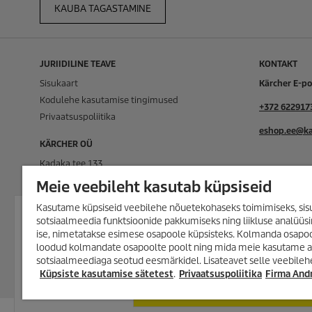
KAUBA TAGASTAMINE
JURIIDILINE TEAVE
KONTAKT
Sisukaart
Kärcher E-p
Kodulehe kasutamise tingimused
+372 622917
Privaatsuspoliitika
eshop.ee@ka
KÄRCHER OÜ
Kadaka tee 133
Kärcher Esi
Meie veebileht kasutab küpsiseid
Tallinn 12915
Kärcher Hoo
Kasutame küpsiseid veebilehe nõuetekohaseks toimimiseks, sisu
VÕIMALUS SÄÄSTA SUUREMALT
Eesti
sotsiaalmeedia funktsioonide pakkumiseks ning liikluse analüüs
KUI VAREM!
ise, nimetatakse esimese osapoole küpsisteks. Kolmanda osapoo
Registrikood: 12141616
Lai valik tooteid kuni -35%! Survepesur
loodud kolmandate osapoolte poolt ning mida meie kasutame ana
aurupesurid, tolmuimejad, tekstiilipes
KMKR Nr: EE101476148
sotsiaalmeediaga seotud eesmärkidel. Lisateavet selle veebileh
ja palju muud!
Küpsiste kasutamise sätetest
.
Privaatsuspoliitika
Firma An
TUTVU KAMPAANIA TOOTEVALIKUGA