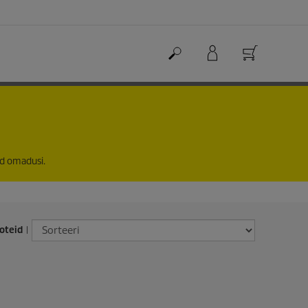
id omadusi.
oteid
|