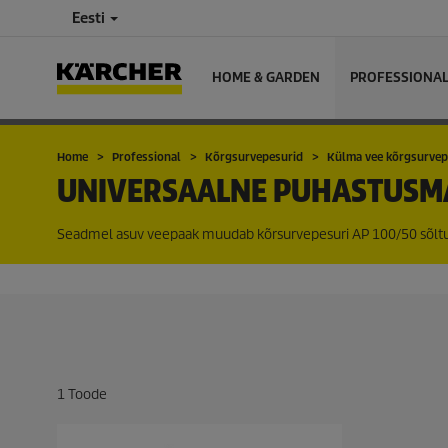
Eesti
HOME & GARDEN
PROFESSIONA
Home
Professional
Kõrgsurvepesurid
Külma vee kõrgsurvep
UNIVERSAALNE PUHASTUSM
Seadmel asuv veepaak muudab kõrsurvepesuri AP 100/50 sõltum
1
Toode