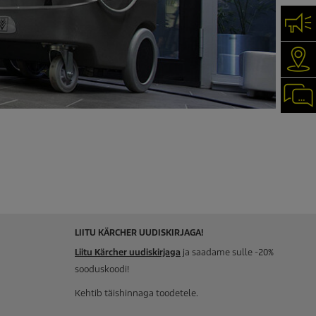
VÕT
KÄR
CHA
LIITU KÄRCHER UUDISKIRJAGA!
Liitu Kärcher uudiskirjaga
ja saadame sulle -20%
sooduskoodi!
Kehtib täishinnaga toodetele.