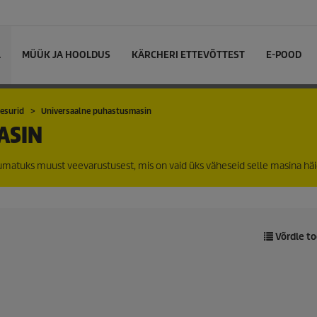
L
MÜÜK JA HOOLDUS
KÄRCHERI ETTEVÕTTEST
E-POOD
esurid
Universaalne puhastusmasin
ASIN
atuks muust veevarustusest, mis on vaid üks väheseid selle masina hä
Võrdle to