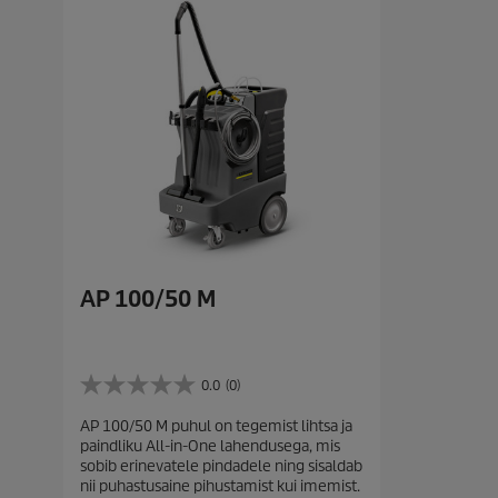
AP 100/50 M
0.0
(0)
0
.
AP 100/50 M puhul on tegemist lihtsa ja
0
paindliku All-in-One lahendusega, mis
/
sobib erinevatele pindadele ning sisaldab
5
nii puhastusaine pihustamist kui imemist.
t