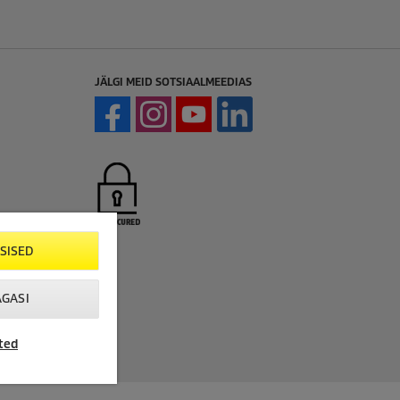
JÄLGI MEID SOTSIAALMEEDIAS
SISED
AGASI
ted