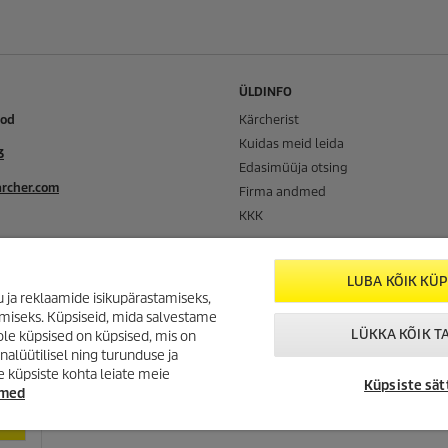
ÜLDINFO
ood
Kärcherist
Kuidas meid leida
3
Edasimüüja otsing
rcher.com
Firma andmed
KKK
nduskauplused
LUBA KÕIK KÜP
ldused
 ja reklaamide isikupärastamiseks,
imiseks. Küpsiseid, mida salvestame
LÜKKA KÕIK T
le küpsised on küpsised, mis on
id,
lüütilisel ning turunduse ja
urid
e küpsiste kohta leiate meie
Küpsiste sät
dmed
!