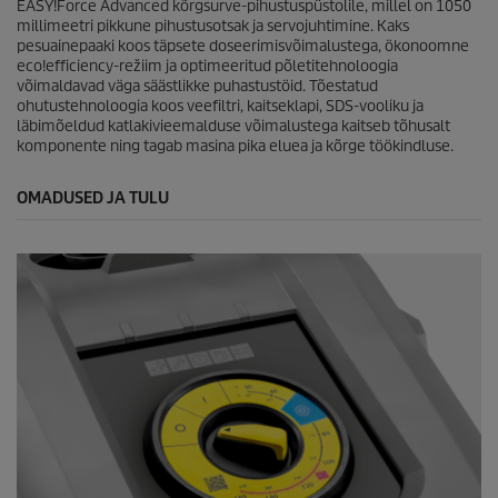
EASY!Force
Advanced kõrgsurve-pihustuspüstolile, millel on 1050
millimeetri pikkune pihustusotsak ja servojuhtimine. Kaks
pesuainepaaki koos täpsete doseerimisvõimalustega, ökonoomne
eco!efficiency
-režiim ja optimeeritud põletitehnoloogia
võimaldavad väga säästlikke puhastustöid. Tõestatud
ohutustehnoloogia koos veefiltri, kaitseklapi, SDS-vooliku ja
läbimõeldud katlakivieemalduse võimalustega kaitseb tõhusalt
komponente ning tagab masina pika eluea ja kõrge töökindluse.
OMADUSED JA TULU