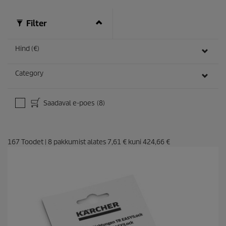
Filter
Hind (€)
Category
Saadaval e-poes
(8)
167
Toodet
|
8
pakkumist alates
7,61 €
kuni
424,66 €