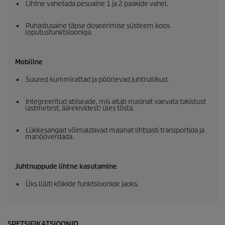
Lihtne vahetada pesuaine 1 ja 2 paakide vahel.
Puhastusaine täpse doseerimise süsteem koos
loputusfunktsiooniga.
Mobiilne
Suured kummirattad ja pöörlevad juhtrullikud.
Integreeritud abiseade, mis aitab masinat vaevata takistust
(astmetest, äärekividest) üles tõsta.
Lükkesangad võimaldavad masinat lihtsasti transportida ja
manööverdada.
Juhtnuppude lihtne kasutamine
Üks lüliti kõikide funktsioonide jaoks.
SPETSIFIKATSIOONID