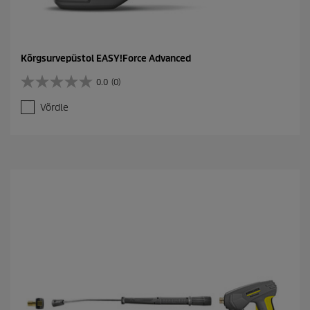
Kõrgsurvepüstol EASY!Force Advanced
0.0
(0)
0
.
Võrdle
0
/
5
t
ä
h
e
s
t
.