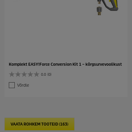
Komplekt EASY!Force Conversion Kit 1 – kõrgsurvevoolikust
0.0
(0)
0
.
Võrdle
0
/
5
t
ä
h
e
VAATA ROHKEM TOOTEID (163)
s
t