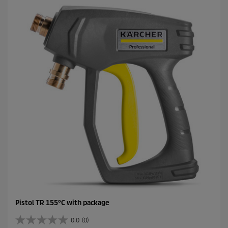
e
s
t
.
Pistol TR 155°C with package
0.0
(0)
0