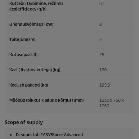
Kütteõli tarbimine, režiimis
6,1
eco!efficiency
(g/h)
Ühendusvõimsus (kW)
8
Toitejuhe (m)
5
Kütusepaak (l)
25
Kaal ( lisatarvikutega) (kg)
190
Kaal, sh pakend (kg)
199,9
Mõõdud (pikkus x laius x kõrgus) (mm)
1330 x 750 x
1060
Scope of supply
Pesupüstol:
EASY!Force
Advanced