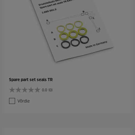
Spare part set seals TR
0.0
(0)
0
.
Võrdle
0
/
5
t
ä
h