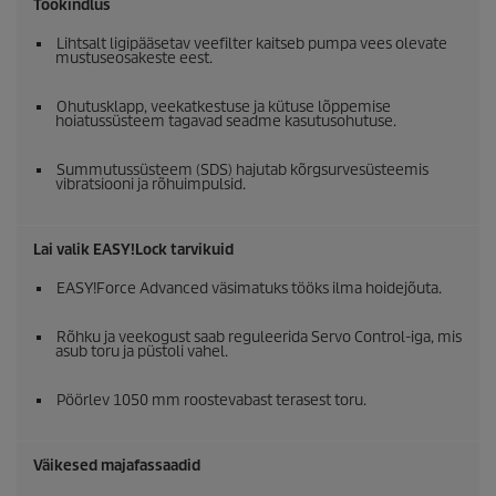
Töökindlus
Lihtsalt ligipääsetav veefilter kaitseb pumpa vees olevate
mustuseosakeste eest.
Ohutusklapp, veekatkestuse ja kütuse lõppemise
hoiatussüsteem tagavad seadme kasutusohutuse.
Summutussüsteem (SDS) hajutab kõrgsurvesüsteemis
vibratsiooni ja rõhuimpulsid.
Lai valik
EASY!Lock
tarvikuid
EASY!Force
Advanced väsimatuks tööks ilma hoidejõuta.
Rõhku ja veekogust saab reguleerida Servo Control-iga, mis
asub toru ja püstoli vahel.
Pöörlev 1050 mm roostevabast terasest toru.
Väikesed majafassaadid