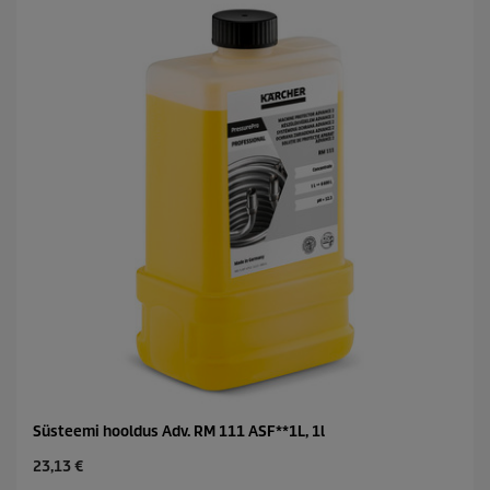
Süsteemi hooldus Adv. RM 111 ASF**1L, 1l
C
23,13 €
u