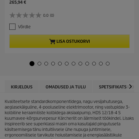
C
265,94 €
u
r
0.0
(0)
0
r
.
e
Võrdle
0
n
/
t
5
p
LISA OSTUKORVI
t
r
ä
o
h
d
e
u
s
c
t
t
.
p
r
KIRJELDUS
OMADUSED JA TULU
SPETSIFIKATSIOONI
i
c
Kvaliteetsete standardkomponentidega, nagu vesijahutusega,
e
aeglasekäiguline, 4-pooluseline elektrimootor, ning vastupidav 3-
kolbiline keraamiliste kolbidega aksiaalpump, HDS 12/18-4 S
kuumavee-kõrgsurvepesur Kärcherilt on äärmiselt töökindel. Lisaks
inspireerib see superklassi masin oma kasutajaid pingutuseta
käsitsemisega tänu intuitiivsele ühe nupuga juhtimisele,
ergonoomilisele tarvikute hoiustamisele ja energiasäästlikule