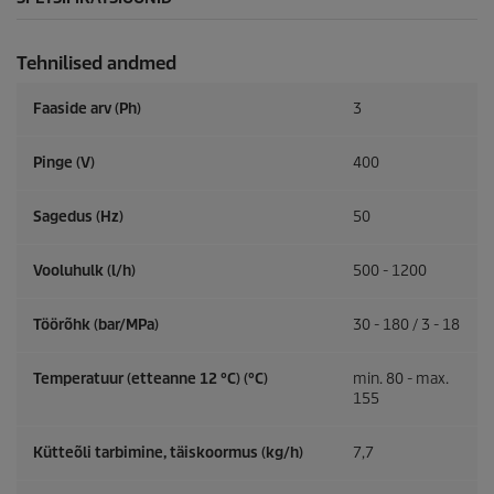
Tehnilised andmed
Faaside arv (Ph)
3
Pinge (V)
400
Sagedus (
Hz
)
50
Vooluhulk (l/h)
500 - 1200
Töörõhk (bar/MPa)
30 - 180 / 3 - 18
Temperatuur (etteanne 12 °C) (°C)
min. 80 - max.
155
Kütteõli tarbimine, täiskoormus (kg/h)
7,7