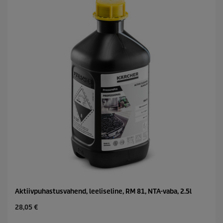
p
r
i
c
e
Aktiivpuhastusvahend, leeliseline, RM 81, NTA-vaba, 2.5l
C
28,05 €
u