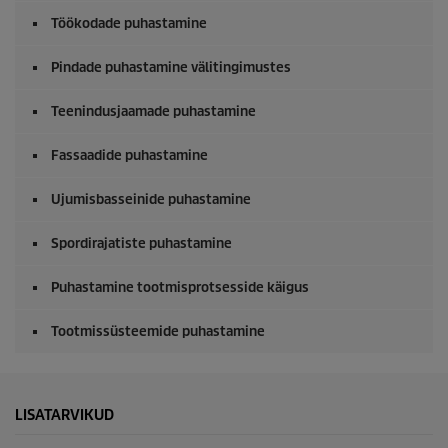
c
o
Töökodade puhastamine
n
d
Pindade puhastamine välitingimustes
s
Teenindusjaamade puhastamine
Fassaadide puhastamine
Ujumisbasseinide puhastamine
Spordirajatiste puhastamine
Puhastamine tootmisprotsesside käigus
Tootmissüsteemide puhastamine
LISATARVIKUD