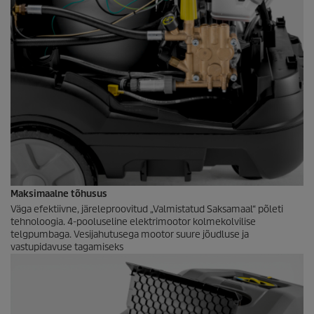
Maksimaalne tõhusus
Väga efektiivne, järeleproovitud „Valmistatud Saksamaal“ põleti
tehnoloogia. 4-pooluseline elektrimootor kolmekolvilise
telgpumbaga. Vesijahutusega mootor suure jõudluse ja
vastupidavuse tagamiseks