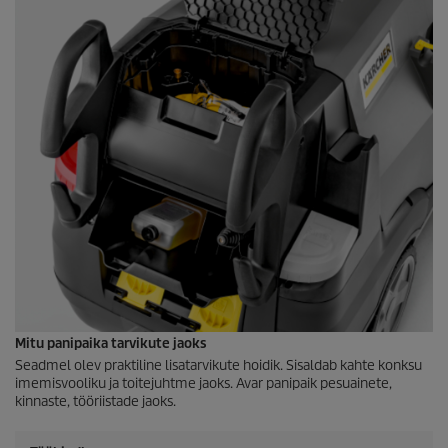
Mitu panipaika tarvikute jaoks
Seadmel olev praktiline lisatarvikute hoidik. Sisaldab kahte konksu
imemisvooliku ja toitejuhtme jaoks. Avar panipaik pesuainete,
kinnaste, tööriistade jaoks.