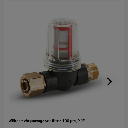
Väikese võrguavaga veefilter, 100 μm, R 1"