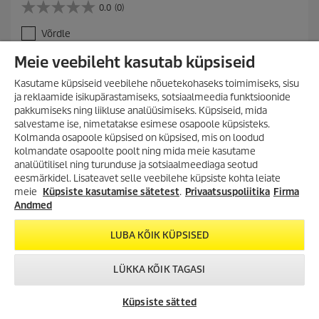
r
0.0
(0)
0
r
.
e
Võrdle
0
n
/
t
Meie veebileht kasutab küpsiseid
5
p
LISA OSTUKORVI
t
r
Kasutame küpsiseid veebilehe nõuetekohaseks toimimiseks, sisu
ä
o
ja reklaamide isikupärastamiseks, sotsiaalmeedia funktsioonide
h
d
pakkumiseks ning liikluse analüüsimiseks. Küpsiseid, mida
e
u
salvestame ise, nimetatakse esimese osapoole küpsisteks.
s
c
Kolmanda osapoole küpsised on küpsised, mis on loodud
t
t
kolmandate osapoolte poolt ning mida meie kasutame
.
p
analüütilisel ning turunduse ja sotsiaalmeediaga seotud
r
VÕIMALUS SÄÄSTA
eesmärkidel. Lisateavet selle veebilehe küpsiste kohta leiate
i
SUUREMALT KUI VAREM!
meie
Küpsiste kasutamise sätetest
.
Privaatsuspoliitika
Firma
c
Lai valik tooteid kuni -35%!
Andmed
e
Survepesurid, aurupesurid,
tolmuimejad, tekstiilipesurid ja
LUBA KÕIK KÜPSISED
palju muud!
LÜKKA KÕIK TAGASI
TUTVU KAMPAANIA
TOOTEVALIKUGA!
VÕTA ÜHENDUST
KÄRCHER
CHAT
Küpsiste sätted
ESINDUSED