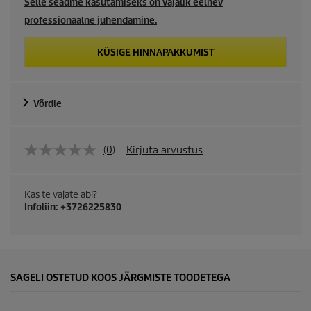
Selle seadme kasutamiseks on vajalik eelnev
professionaalne juhendamine.
KÜSIGE HINNAPAKKUMIST
Võrdle
(0)
Kirjuta arvustus
Kas te vajate abi?
Infoliin: +3726225830
SAGELI OSTETUD KOOS JÄRGMISTE TOODETEGA