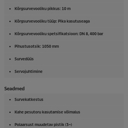
Kõrgsurvevooliku pikkus: 10 m
Kõrgsurvevooliku tüüp: Pika kasutuseaga
Kõrgsurvevooliku spetsifikatsioon: DN 8, 400 bar
Pihustusotsik: 1050 mm
Survedüüs
Servojuhtimine
Seadmed
Survekatkestus
Kahe pesutoru kasutamise võimalus
Polaarsust muudetav pistik (3~)