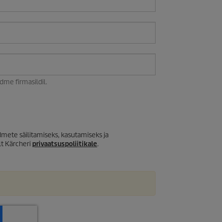
me firmasildil.
ete säilitamiseks, kasutamiseks ja
lt Kärcheri
privaatsuspoliitikale
.