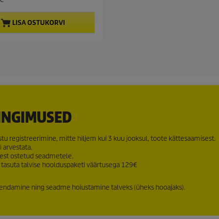
LISA OSTUKORVI
TINGIMUSED
u registreerimine, mitte hiljem kui 3 kuu jooksul, toote kättesaamisest.
 arvestata.
test ostetud seadmetele.
s tasuta talvise hoolduspaketi väärtusega 129€
uuendamine ning seadme hoiustamine talveks (üheks hooajaks).