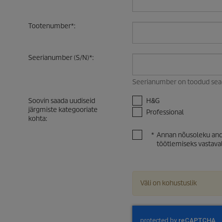
Tootenumber
*
:
Seerianumber (S/N)
*
:
Seerianumber on toodud sead
Soovin saada uudiseid
H&G
järgmiste kategooriate
Professional
kohta
:
*
Annan nõusoleku andm
töötlemiseks vastava
Väli on kohustuslik