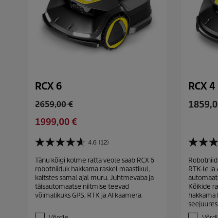
RCX 6
RCX 4
C
O
1859,0
2659,00 €
u
l
C
1999,00 €
r
d
u
r
p
r
4.6
(12)
e
r
4
3
r
.
.
n
o
Tänu kõigi kolme ratta veole saab RCX 6
Robotniid
e
6
4
t
d
robotniiduk hakkama raskel maastikul,
RTK-le ja 
/
/
n
p
u
kaitstes samal ajal muru. Juhtmevaba ja
automaats
5
5
t
täisautomaatse niitmise teevad
Kõikide r
r
c
t
t
p
võimalikuks GPS, RTK ja AI kaamera.
hakkama k
ä
ä
o
t
seejuures
r
h
h
d
p
e
e
o
Võrdle
Võrd