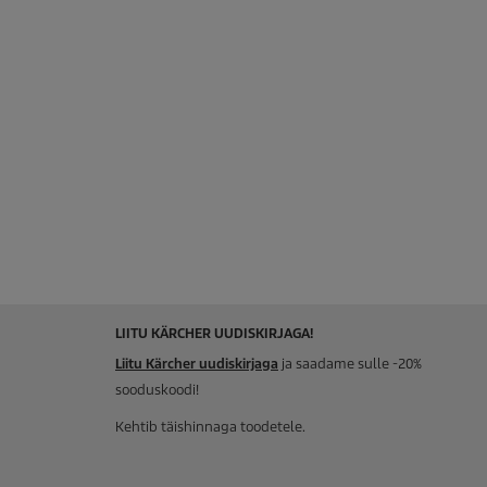
LIITU KÄRCHER UUDISKIRJAGA!
Liitu Kärcher uudiskirjaga
ja saadame sulle -20%
sooduskoodi!
Kehtib täishinnaga toodetele.