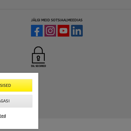
JÄLGI MEID SOTSIAALMEEDIAS
SISED
AGASI
ted