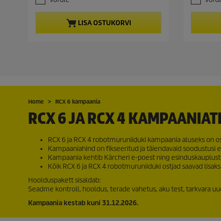
u
r
s
s
d
c
i
t
t
u
LISA OSTUKORVI
t
c
.
.
c
1
5
p
e
t
2
a
r
a
r
p
i
r
v
r
c
v
u
i
u
s
e
c
s
t
t
u
e
Home
RCX 6 kampaania
u
s
RCX 6 JA RCX 4 KAMPAANIA
s
t
t
RCX 6 ja RCX 4 robotmuruniiduki kampaania aluseks on ost
Kampaaniahind on fikseeritud ja täiendavaid soodustusi ei
Kampaania kehtib Kärcheri e-poest ning esinduskauplus
Kõik RCX 6 ja RCX 4 robotmuruniiduki ostjad saavad lisak
Hoolduspakett sisaldab:
Seadme kontroll, hooldus, terade vahetus, aku test, tarkvara 
Kampaania kestab kuni 31.12.2026.