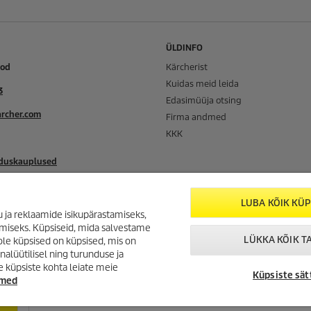
ÜLDINFO
ood
Kärcherist
Kuidas meid leida
3
Edasimüüja otsing
rcher.com
Firma andmed
KKK
nduskauplused
ldused
LUBA KÕIK KÜP
 ja reklaamide isikupärastamiseks,
imiseks. Küpsiseid, mida salvestame
LÜKKA KÕIK T
le küpsised on küpsised, mis on
id,
lüütilisel ning turunduse ja
urid
e küpsiste kohta leiate meie
Küpsiste sät
dmed
!