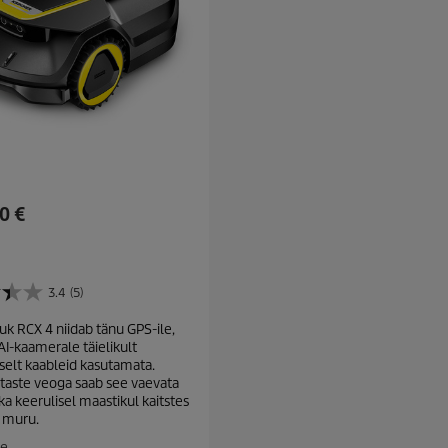
0 €
3.4
(5)
uk RCX 4 niidab tänu GPS-ile,
AI-kaamerale täielikult
elt kaableid kasutamata.
ataste veoga saab see vaevata
a keerulisel maastikul kaitstes
 muru.
le