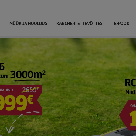
L
MÜÜK JA HOOLDUS
KÄRCHERI ETTEVÕTTEST
E-POOD