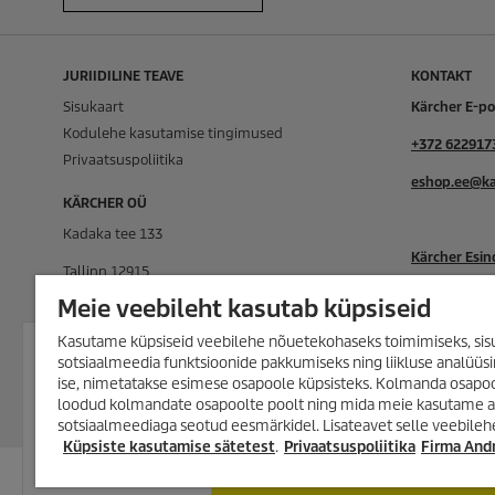
JURIIDILINE TEAVE
KONTAKT
Sisukaart
Kärcher E-p
Kodulehe kasutamise tingimused
+372 622917
Privaatsuspoliitika
eshop.ee@ka
KÄRCHER OÜ
Kadaka tee 133
Kärcher Esi
Tallinn 12915
Kärcher Hoo
Meie veebileht kasutab küpsiseid
Eesti
Kasutame küpsiseid veebilehe nõuetekohaseks toimimiseks, sisu
VÕIMALUS SÄÄSTA SUUREMALT
Registrikood: 12141616
sotsiaalmeedia funktsioonide pakkumiseks ning liikluse analüüs
KUI VAREM!
ise, nimetatakse esimese osapoole küpsisteks. Kolmanda osapoo
KMKR Nr: EE101476148
Lai valik tooteid kuni -35%! Survepesur
loodud kolmandate osapoolte poolt ning mida meie kasutame ana
aurupesurid, tolmuimejad, tekstiilipes
sotsiaalmeediaga seotud eesmärkidel. Lisateavet selle veebileh
ja palju muud!
Küpsiste kasutamise sätetest
.
Privaatsuspoliitika
Firma An
TUTVU KAMPAANIA TOOTEVALIKUGA
Sisaldab käibemaksu.