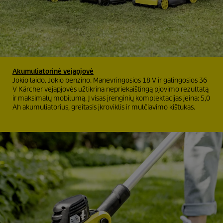
Akumuliatorinė vejapjovė
Jokio laido. Jokio benzino. Manevringosios 18 V ir galingosios 36
V Kärcher vejapjovės užtikrina nepriekaištingą pjovimo rezultatą
ir maksimalų mobilumą. Į visas įrenginių komplektacijas įeina: 5,0
Ah akumuliatorius, greitasis įkroviklis ir mulčiavimo kištukas.