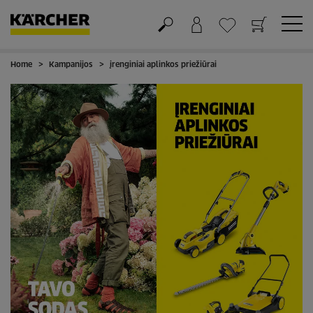
Home
Kampanijos
įrenginiai aplinkos priežiūrai
Krepšelis
Mėgstamiausių sąrašas