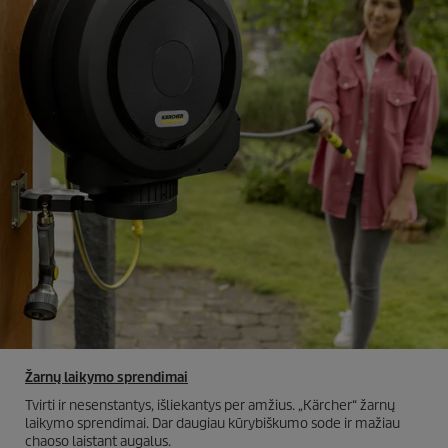
Žarnų laikymo sprendimai
Tvirti ir nesenstantys, išliekantys per amžius. „Kärcher“ žarnų
laikymo sprendimai. Dar daugiau kūrybiškumo sode ir mažiau
chaoso laistant augalus.