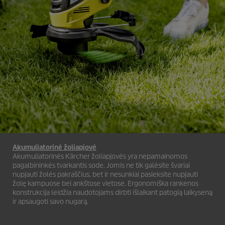
Akumuliatorinė žoliapjovė
Akumuliatorinės Kärcher žoliapjovės yra nepamainomos
pagalbininkės tvarkantis sode. Jomis ne tik galėsite švariai
nupjauti žolės pakraščius, bet ir nesunkiai pasieksite nupjauti
žolę kampuose bei ankštose vietose. Ergonomiška rankenos
konstrukcija leidžia naudotojams dirbti išlaikant patogią laikyseną
ir apsaugoti savo nugarą.