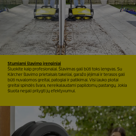
Stumiami šlavimo įrenginiai
Šluokite kaip profesionalai. Šlavimas gali būti toks lengvas. Su
Kärcher šlavimo prietaisais takeliai, garažo įėjimai ir terasos gali
būti nuvalomos greitai, patogiai ir patikimai. Visi lauko plotai
greitai spindės švara, nereikalaudami papildomų pastangų. Jokia
šluota negali prilygti jų efektyvumui.