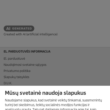
Created with AI (artificial intelligence)
EL. PARDUOTUVĖS INFORMACIJA
El. parduotuvė
Naudojimosi svetaine sąlygos
Privatumo politika
Slapukų taisyklės
D.U.K.
APMOKĖJIMO BŪDAI
Mūsų svetainė naudoja slapukus
PRISTATYMAS
Naudojame slapukus, kad svetainė veiktų tinkamai, suasmenintų
turinį bei skelbimus, teiktų socialinės medijos funkcijas ir
SOCIALINĖ MEDIJA
analizuotų srautą. Taip pat dalijamės informacija apie tai, kaip