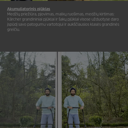
Akumuliatorinis pjūklas
Medžių priežiūra, pjovimas, malkų ruošimas, medžių kirtimas:
Kärcher grandininiai pjūklai ir šakų pjūklai visose užduotyse daro
įspūdį savo patogumu vartotojui ir aukščiausios klasės grandinės
greičiu.