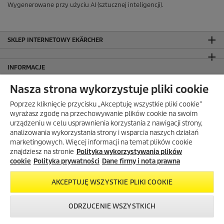
Wygenerowane przy użyciu AI (sztucznej inteligencji).
SKLEP INTERNETOWY EKÄRCHER
INFORMACJE
Dane firmy i nota prawna
Nasza strona wykorzystuje pliki cookie
Polityka prywatności
Poprzez kliknięcie przycisku „Akceptuję wszystkie pliki cookie”
Warunki gwarancji
wyrażasz zgodę na przechowywanie plików cookie na swoim
Mapa strony
urządzeniu w celu usprawnienia korzystania z nawigacji strony,
FAQ – często zadawane pytania
analizowania wykorzystania strony i wsparcia naszych działań
marketingowych. Więcej informacji na temat plików cookie
Salony firmowe Kärcher Center
znajdziesz na stronie
Polityka wykorzystywania plików
Gdzie kupić?
cookie
Polityka prywatności
Dane firmy i nota prawna
Przedłużenie gwarancji
Bezpieczeństwo produktów
AKCEPTUJĘ WSZYSTKIE PLIKI COOKIE
Newsletter Kärcher
ODRZUCENIE WSZYSTKICH
ADRES
Skontaktuj się z
Okazje w naszym
Newsletter