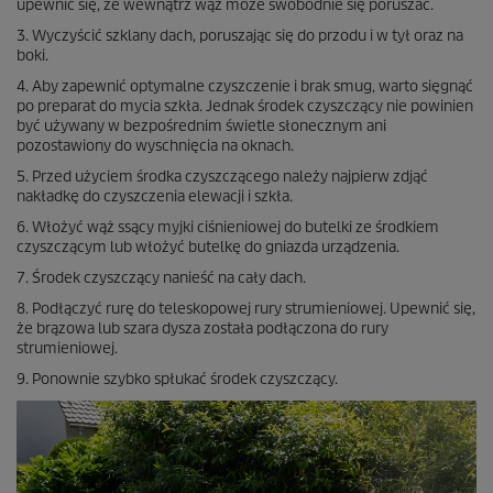
upewnić się, że wewnątrz wąż może swobodnie się poruszać.
3. Wyczyścić szklany dach, poruszając się do przodu i w tył oraz na
boki.
4. Aby zapewnić optymalne czyszczenie i brak smug, warto sięgnąć
po preparat do mycia szkła. Jednak środek czyszczący nie powinien
być używany w bezpośrednim świetle słonecznym ani
pozostawiony do wyschnięcia na oknach.
5. Przed użyciem środka czyszczącego należy najpierw zdjąć
nakładkę do czyszczenia elewacji i szkła.
6. Włożyć wąż ssący myjki ciśnieniowej do butelki ze środkiem
czyszczącym lub włożyć butelkę do gniazda urządzenia.
7. Środek czyszczący nanieść na cały dach.
8. Podłączyć rurę do teleskopowej rury strumieniowej. Upewnić się,
że brązowa lub szara dysza została podłączona do rury
strumieniowej.
9. Ponownie szybko spłukać środek czyszczący.