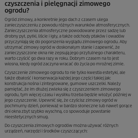
czyszczenia i pielęgnacji zimowego
ogrodu?
Ogród zimowy, a konkretnie jego dach z czasem ulega
zanieczyszczeniu z powodu różnych warunków atmosferycznych.
Zanieczyszczenia atmosferyczne powodowane przez sadzę lub
drobny pył, pyłki, liście i igły, a także odchody ptaków i owadów
przyczyniają się do pogorszenia wyglądu zimowego ogrodu. Aby
utrzymać zimowy ogród w doskonałym stanie i zapewnić, że
zanieczyszczone okna nie zepsują jego przytulnego charakteru,
warto czyścić go dwa razy w roku. Dobrym czasem na to jest
wiosna, kiedy ogród zaczyna wracać do życia po mroźnej zimie.
Czyszczenie zimowego ogrodu to nie tylko kwestia estetyki, ale
także dbałość i konserwacja każdej jego części takiej jak:
konstrukcja nośna i zintegrowane, gumowe uszczelki. Należy
pamiętać, że im dłużej zwleka się z czyszczeniem zimowego
ogrodu, tym więcej czasu i wysiłku trzeba będzie włożyć później w
jego czyszczenie. Upewnić się, że czyścisz zimowy ogród w
pochmurny dzień, ponieważ w bardzo słoneczne lub nawet gorące
dni okna zbyt szybko wyschną, co spowoduje powstanie
nieestetycznych smug.
Do czyszczenia zimowych ogrodów można używać różnych
urządzeń, narzędzi i środków czyszczących: