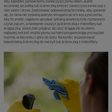
Aby zapobiec ponownemu zanieczyszczeniu okien, warto
wcześniej szczotką lub ściereczką zetrzeć zanieczyszczenia i pył z
ram okien i drzwi. Zastosować odpowiednią technikę, aby upewnić
się, że okna nie zostaną pokryte smugami po ich wyczyszczeniu.
Aby to zrobić, najpierw spryskać szklaną powierzchnię roztworem
czyszczącym, a następnie osuszyć ją ściereczką z mikrofibry lub
ściągaczką. Jeżeli zdecydujesz się użyć ściągaczki do okien,
najlepiej zetrzeć resztki płynu ruchami przypominającymi kształt
ósemki, w kierunku z góry do dołu. Na koniec wypolerować
bawełnianą ściereczką do naczyń lub ściereczką z mikrofibry.