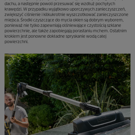
dachu, a następnie powoli przesuwać się wzdłuż pochyłych
krawędzi. W przypadku wyjątkowo uporczywych zanieczyszczeń,
zwiększyć ciśnienie i kilkukrotnie wyszczotkować zanieczyszczone
miejsca. Środki czyszczące do mycia okien są dobrym wyborem,
ponieważ nie tylko zapewniają olśniewające czystością szklane
powierzchnie, ale także zapobiegają porastaniu mchem. Ostatnim
krokiem jest ponowne dokładne spryskanie wodą całej
powierzchni.