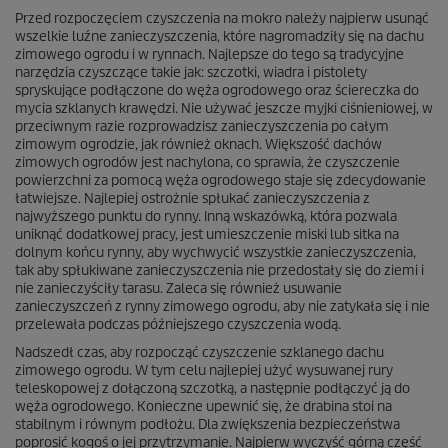
Przed rozpoczęciem czyszczenia na mokro należy najpierw usunąć
wszelkie luźne zanieczyszczenia, które nagromadziły się na dachu
zimowego ogrodu i w rynnach. Najlepsze do tego są tradycyjne
narzędzia czyszczące takie jak: szczotki, wiadra i pistolety
spryskujące podłączone do węża ogrodowego oraz ściereczka do
mycia szklanych krawędzi. Nie używać jeszcze myjki ciśnieniowej, w
przeciwnym razie rozprowadzisz zanieczyszczenia po całym
zimowym ogrodzie, jak również oknach. Większość dachów
zimowych ogrodów jest nachylona, co sprawia, że czyszczenie
powierzchni za pomocą węża ogrodowego staje się zdecydowanie
łatwiejsze. Najlepiej ostrożnie spłukać zanieczyszczenia z
najwyższego punktu do rynny. Inną wskazówką, która pozwala
uniknąć dodatkowej pracy, jest umieszczenie miski lub sitka na
dolnym końcu rynny, aby wychwycić wszystkie zanieczyszczenia,
tak aby spłukiwane zanieczyszczenia nie przedostały się do ziemi i
nie zanieczyściły tarasu. Zaleca się również usuwanie
zanieczyszczeń z rynny zimowego ogrodu, aby nie zatykała się i nie
przelewała podczas późniejszego czyszczenia wodą.
Nadszedł czas, aby rozpocząć czyszczenie szklanego dachu
zimowego ogrodu. W tym celu najlepiej użyć wysuwanej rury
teleskopowej z dołączoną szczotką, a następnie podłączyć ją do
węża ogrodowego. Konieczne upewnić się, że drabina stoi na
stabilnym i równym podłożu. Dla zwiększenia bezpieczeństwa
poprosić kogoś o jej przytrzymanie. Najpierw wyczyść górną część