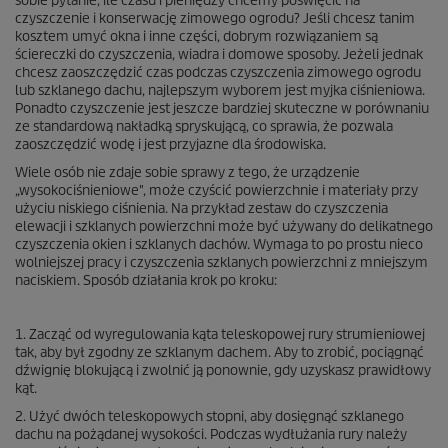
sobie pytanie, ile czasu i pieniędzy chcemy poświęcić na
czyszczenie i konserwację zimowego ogrodu? Jeśli chcesz tanim
kosztem umyć okna i inne części, dobrym rozwiązaniem są
ściereczki do czyszczenia, wiadra i domowe sposoby. Jeżeli jednak
chcesz zaoszczędzić czas podczas czyszczenia zimowego ogrodu
lub szklanego dachu, najlepszym wyborem jest myjka ciśnieniowa.
Ponadto czyszczenie jest jeszcze bardziej skuteczne w porównaniu
ze standardową nakładką spryskującą, co sprawia, że pozwala
zaoszczędzić wodę i jest przyjazne dla środowiska.
Wiele osób nie zdaje sobie sprawy z tego, że urządzenie
„wysokociśnieniowe", może czyścić powierzchnie i materiały przy
użyciu niskiego ciśnienia. Na przykład zestaw do czyszczenia
elewacji i szklanych powierzchni może być używany do delikatnego
czyszczenia okien i szklanych dachów. Wymaga to po prostu nieco
wolniejszej pracy i czyszczenia szklanych powierzchni z mniejszym
naciskiem. Sposób działania krok po kroku:
1. Zacząć od wyregulowania kąta teleskopowej rury strumieniowej
tak, aby był zgodny ze szklanym dachem. Aby to zrobić, pociągnąć
dźwignię blokującą i zwolnić ją ponownie, gdy uzyskasz prawidłowy
kąt.
2. Użyć dwóch teleskopowych stopni, aby dosięgnąć szklanego
dachu na pożądanej wysokości. Podczas wydłużania rury należy